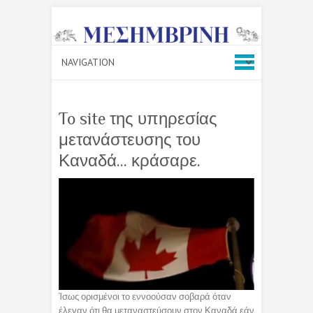
To site της υπηρεσίας
μετανάστευσης του
Καναδά… κράσαρε.
Ίσως ορισμένοι το εννοούσαν σοβαρά όταν
έλεγαν ότι θα μεταναστεύσουν στον Καναδά εάν