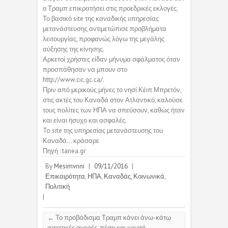
ο Τραμπ επικρατήσει στις προεδρικές εκλογές.
Το βασικό site της καναδικής υπηρεσίας
μετανάστευσης αντιμετώπισε προβλήματα
λειτουργίας, προφανώς λόγω της μεγάλης
αύξησης της κίνησης.
Αρκετοί χρήστες είδαν μήνυμα σφάλματος όταν
προσπάθησαν να μπουν στο
http://www.cic.gc.ca/.
Πριν από μερικούς μήνες το νησί Κέιπ Μπρετόν,
στις ακτές του Καναδά στον Ατλαντικό, καλούσε
τους πολίτες των ΗΠΑ να σπεύσουν, καθώς ήταν
και είναι ήσυχο και ασφαλές.
To site της υπηρεσίας μετανάστευσης του
Καναδά… κράσαρε
Πηγή : tanea.gr
By
Mesimvrini
|
09/11/2016
|
Επικαιρότητα
,
ΗΠΑ
,
Καναδάς
,
Κοινωνικά
,
Πολιτική
|
←
Το προβάδισμα Τραμπ κάνει άνω-κάτω
ασιατικές αγορές, πέσο και χρυσό.