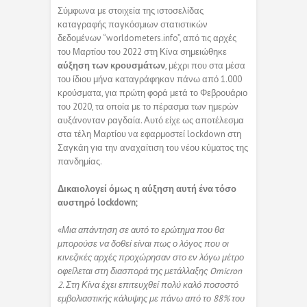
Σύμφωνα με στοιχεία της ιστοσελίδας
καταγραφής παγκόσμιων στατιστικών
δεδομένων “worldometers.info”, από τις αρχές
του Μαρτίου του 2022 στη Κίνα σημειώθηκε
αύξηση των κρουσμάτων
, μέχρι που στα μέσα
του ίδιου μήνα καταγράφηκαν πάνω από 1.000
κρούσματα, για πρώτη φορά μετά το Φεβρουάριο
του 2020, τα οποία με το πέρασμα των ημερών
αυξάνονταν ραγδαία. Αυτό είχε ως αποτέλεσμα
στα τέλη Μαρτίου να εφαρμοστεί lockdown στη
Σαγκάη για την αναχαίτιση του νέου κύματος της
πανδημίας.
Δικαιολογεί όμως η αύξηση αυτή ένα τόσο
αυστηρό lockdown;
«
Μια απάντηση σε αυτό το ερώτημα που θα
μπορούσε να δοθεί είναι πως ο λόγος που οι
κινεζικές αρχές προχώρησαν στο εν λόγω μέτρο
οφείλεται στη διασπορά της μετάλλαξης Omicron
2. Στη Κίνα έχει επιτευχθεί πολύ καλό ποσοστό
εμβολιαστικής κάλυψης με πάνω από το 88% του