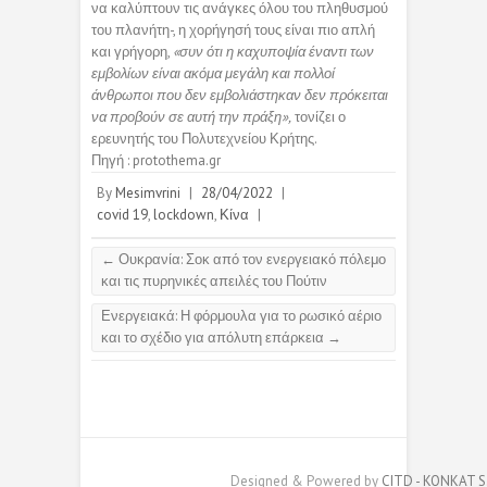
να καλύπτουν τις ανάγκες όλου του πληθυσμού
του πλανήτη-, η χορήγησή τους είναι πιο απλή
και γρήγορη,
«συν ότι η καχυποψία έναντι των
εμβολίων είναι ακόμα μεγάλη και πολλοί
άνθρωποι που δεν εμβολιάστηκαν δεν πρόκειται
να προβούν σε αυτή την πράξη»,
τονίζει ο
ερευνητής του Πολυτεχνείου Κρήτης.
Πηγή : protothema.gr
By
Mesimvrini
|
28/04/2022
|
covid 19
,
lockdown
,
Κίνα
|
←
Ουκρανία: Σοκ από τον ενεργειακό πόλεμο
και τις πυρηνικές απειλές του Πούτιν
Ενεργειακά: Η φόρμουλα για το ρωσικό αέριο
και το σχέδιο για απόλυτη επάρκεια
→
Designed & Powered by
CITD - KONKAT S