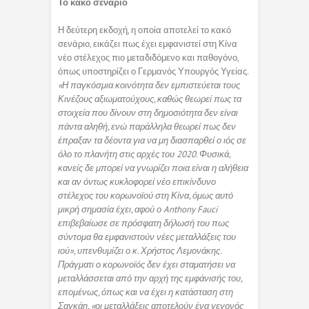
Το κακό σενάριο
Η δεύτερη εκδοχή, η οποία αποτελεί το κακό
σενάριο, εικάζει πως έχει εμφανιστεί στη Κίνα
νέο στέλεχος πιο μεταδιδόμενο και παθογόνο,
όπως υποστηρίζει ο Γερμανός Υπουργός Υγείας.
«Η παγκόσμια κοινότητα δεν εμπιστεύεται τους
Κινέζους αξιωματούχους, καθώς θεωρεί πως τα
στοιχεία που δίνουν στη δημοσιότητα δεν είναι
πάντα αληθή, ενώ παράλληλα θεωρεί πως δεν
έπραξαν τα δέοντα για να μη διασπαρθεί ο ιός σε
όλο το πλανήτη στις αρχές του 2020. Φυσικά,
κανείς δε μπορεί να γνωρίζει ποια είναι η αλήθεια
και αν όντως κυκλοφορεί νέο επικίνδυνο
στέλεχος του κορωνοϊού στη Κίνα, όμως αυτό
μικρή σημασία έχει, αφού ο Anthony Fauci
επιβεβαίωσε σε πρόσφατη δήλωσή του πως
σύντομα θα εμφανιστούν νέες μεταλλάξεις του
ιού», υπενθυμίζει ο κ. Χρήστος Λεμονάκης.
Πράγματι ο κορωνοϊός δεν έχει σταματήσει να
μεταλλάσσεται από την αρχή της εμφάνισής του,
επομένως, όπως και να έχει η κατάσταση στη
Σαγκάη, «οι μεταλλάξεις αποτελούν ένα γεγονός