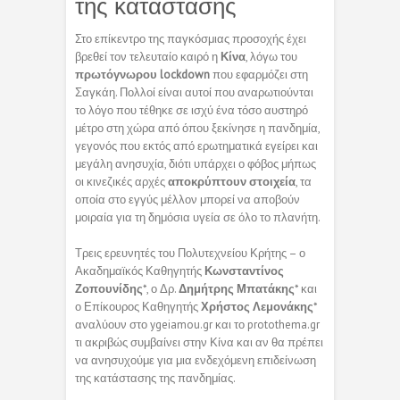
της κατάστασης
Στο επίκεντρο της παγκόσμιας προσοχής έχει
βρεθεί τον τελευταίο καιρό η
Κίνα
, λόγω του
πρωτόγνωρου lockdown
που εφαρμόζει στη
Σαγκάη. Πολλοί είναι αυτοί που αναρωτιούνται
το λόγο που τέθηκε σε ισχύ ένα τόσο αυστηρό
μέτρο στη χώρα από όπου ξεκίνησε η πανδημία,
γεγονός που εκτός από ερωτηματικά εγείρει και
μεγάλη ανησυχία, διότι υπάρχει ο φόβος μήπως
οι κινεζικές αρχές
αποκρύπτουν στοιχεία
, τα
οποία στο εγγύς μέλλον μπορεί να αποβούν
μοιραία για τη δημόσια υγεία σε όλο το πλανήτη.
Τρεις ερευνητές του Πολυτεχνείου Κρήτης – ο
Ακαδημαϊκός Καθηγητής
Κωνσταντίνος
Ζοπουνίδης
*, ο Δρ.
Δημήτρης Μπατάκης
* και
ο Επίκουρος Καθηγητής
Χρήστος Λεμονάκης
*
αναλύουν στο ygeiamou.gr και το protothema.gr
τι ακριβώς συμβαίνει στην Κίνα και αν θα πρέπει
να ανησυχούμε για μια ενδεχόμενη επιδείνωση
της κατάστασης της πανδημίας.