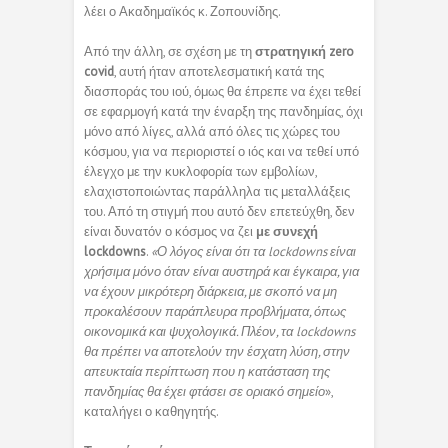
λέει ο Ακαδημαϊκός κ. Ζοπουνίδης.
Από την άλλη, σε σχέση με τη
στρατηγική zero
covid
, αυτή ήταν αποτελεσματική κατά της
διασποράς του ιού, όμως θα έπρεπε να έχει τεθεί
σε εφαρμογή κατά την έναρξη της πανδημίας, όχι
μόνο από λίγες, αλλά από όλες τις χώρες του
κόσμου, για να περιοριστεί ο ιός και να τεθεί υπό
έλεγχο με την κυκλοφορία των εμβολίων,
ελαχιστοποιώντας παράλληλα τις μεταλλάξεις
του. Από τη στιγμή που αυτό δεν επετεύχθη, δεν
είναι δυνατόν ο κόσμος να ζει
με συνεχή
lockdowns
.
«Ο λόγος είναι ότι τα lockdowns είναι
χρήσιμα μόνο όταν είναι αυστηρά και έγκαιρα, για
να έχουν μικρότερη διάρκεια, με σκοπό να μη
προκαλέσουν παράπλευρα προβλήματα, όπως
οικονομικά και ψυχολογικά. Πλέον, τα lockdowns
θα πρέπει να αποτελούν την έσχατη λύση, στην
απευκταία περίπτωση που η κατάσταση της
πανδημίας θα έχει φτάσει σε οριακό σημείο
»,
καταλήγει ο καθηγητής.