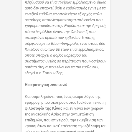
πληθυσμού να είναι πλήρως εμβολιασμένο, όμως
αυτό δεν επαρκεί, διότι ο εμβολιασμός έγινε με τα
κινεζικά εμβόλια, τα οποία είχαν εξ αρχής πολύ
μικρότερη αποτελεσματικότητα από εκείνα που
χρησιμοποιούνται στην Ευρώπη και την Αμερική,
πόσω δε μάλλον έναντι της Omicron 2, που
υπεκφεύγει αρκετά των εμβολίων. Επίσης,
σύμφωνα με το Bloomberg, μόλις ένας στους δύο
Κινέζους άνω των 80 ετών είναι εμβολιασμένος,
οπότε υπάρχει ο φόβος κορεσμού του
συστήματος υγείας σε περίπτωση που νοσήσουν
αυτά τα άτομα, που είναι και τα πιο ευάλωτα»
,
εξηγεί ο κ. Ζοπουνίδης.
Η στρατηγική zero covid
Και συμπληρώνει πως ένας ακόμα λόγος της
εφαρμογής του σκληρού αυτού lockdown είναι η
φιλοσοφία της Κίνας
και εν γένει των χωρών
της ανατολικής Ασίας στην αντιμετώπιση
επιδημιών, που επιχειρούν την εκμηδένιση των
κρουσμάτων και κατ’ επέκταση την εξάλειψη του
ιού, με τη λεγόμενη στρατηγική zero covid.