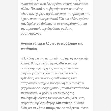
αναμενόμενο που δεν πρέπει να μας εκπλήσσει
πλέον. Για αυτό οι κυβερνήσεις και οι πολίτες
όλων των χωρών οφείλουν, από την εμπειρία που
έχουν αποκτήσει μετά από δύο και πλέον χρόνια
πανδημίας, να βρίσκονται σε επαγρύπνηση, για
την προστασία της δημόσιας υγείας
»,
συμπληρώνει.
Αντιικά χάπια, η λύση στο πρόβλημα της
πανδημίας
«
Ως λύση για την αντιμετώπιση της υγειονομικής
κρίσης θα πρέπει να προκριθεί εκτός της
συνέχισης της τήρησης των υγειονομικών
μέτρων για όσο κρίνεται αναγκαίο και του
εμβολιασμού, σε όσους ανθρώπους είναι
απαραίτητο, η ταχεία παραγωγή των αντιϊκών
φαρμάκων σε μορφή χαπιού, τα οποία κατά πάσα
πιθανότητα θα φέρουν και το τέλος της
πανδημικής φάσης του κορωνοϊού»
, λέει με τη
σειρά του Δρ.
Δημήτρης Μπατάκης
. Κι αυτό
διότι, αν τα χάπια υπάρχουν σε επάρκεια -ώστε