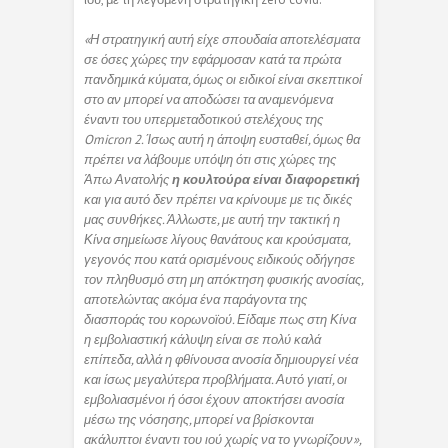
«Η στρατηγική αυτή είχε σπουδαία αποτελέσματα
σε όσες χώρες την εφάρμοσαν κατά τα πρώτα
πανδημικά κύματα, όμως οι ειδικοί είναι σκεπτικοί
στο αν μπορεί να αποδώσει τα αναμενόμενα
έναντι του υπερμεταδοτικού στελέχους της
Omicron 2. Ίσως αυτή η άποψη ευσταθεί, όμως θα
πρέπει να λάβουμε υπόψη ότι στις χώρες της
Άπω Ανατολής
η κουλτούρα είναι διαφορετική
και για αυτό δεν πρέπει να κρίνουμε με τις δικές
μας συνθήκες. Άλλωστε, με αυτή την τακτική η
Κίνα σημείωσε λίγους θανάτους και κρούσματα,
γεγονός που κατά ορισμένους ειδικούς οδήγησε
τον πληθυσμό στη μη απόκτηση φυσικής ανοσίας,
αποτελώντας ακόμα ένα παράγοντα της
διασποράς του κορωνοϊού. Είδαμε πως στη Κίνα
η εμβολιαστική κάλυψη είναι σε πολύ καλά
επίπεδα, αλλά η φθίνουσα ανοσία δημιουργεί νέα
και ίσως μεγαλύτερα προβλήματα. Αυτό γιατί, οι
εμβολιασμένοι ή όσοι έχουν αποκτήσει ανοσία
μέσω της νόσησης, μπορεί να βρίσκονται
ακάλυπτοι έναντι του ιού χωρίς να το γνωρίζουν»,