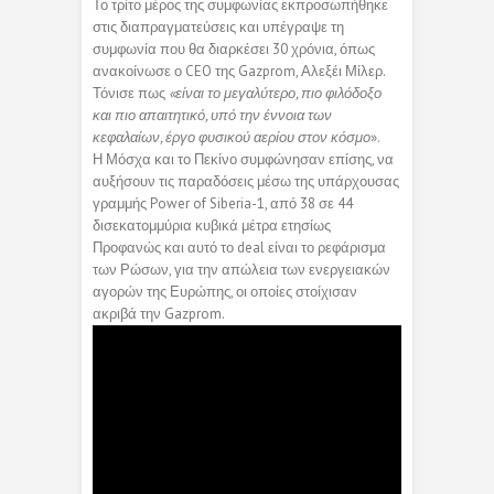
Το τρίτο μέρος της συμφωνίας εκπροσωπήθηκε
στις διαπραγματεύσεις και υπέγραψε τη
συμφωνία που θα διαρκέσει 30 χρόνια, όπως
ανακοίνωσε ο CEO της Gazprom, Αλεξέι Μίλερ.
Τόνισε πως
«είναι το μεγαλύτερο, πιο φιλόδοξο
και πιο απαιτητικό, υπό την έννοια των
κεφαλαίων, έργο φυσικού αερίου στον κόσμο
».
Η Μόσχα και το Πεκίνο συμφώνησαν επίσης, να
αυξήσουν τις παραδόσεις μέσω της υπάρχουσας
γραμμής Power of Siberia-1, από 38 σε 44
δισεκατομμύρια κυβικά μέτρα ετησίως
Προφανώς και αυτό το deal είναι το ρεφάρισμα
των Ρώσων, για την απώλεια των ενεργειακών
αγορών της Ευρώπης, οι οποίες στοίχισαν
ακριβά την Gazprom.