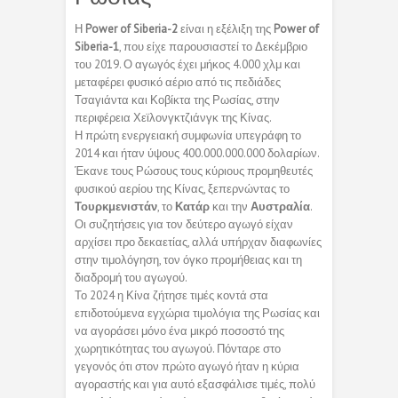
Η
Power of Siberia-2
είναι η εξέλιξη της
Power of
Siberia-1
, που είχε παρουσιαστεί το Δεκέμβριο
του 2019. Ο αγωγός έχει μήκος 4.000 χλμ και
μεταφέρει φυσικό αέριο από τις πεδιάδες
Τσαγιάντα και Κοβίκτα της Ρωσίας, στην
περιφέρεια Χεϊλονγκτζιάνγκ της Κίνας.
Η πρώτη ενεργειακή συμφωνία υπεγράφη το
2014 και ήταν ύψους 400.000.000.000 δολαρίων.
Έκανε τους Ρώσους τους κύριους προμηθευτές
φυσικού αερίου της Κίνας, ξεπερνώντας το
Τουρκμενιστάν
, το
Κατάρ
και την
Αυστραλία
.
Οι συζητήσεις για τον δεύτερο αγωγό είχαν
αρχίσει προ δεκαετίας, αλλά υπήρχαν διαφωνίες
στην τιμολόγηση, τον όγκο προμήθειας και τη
διαδρομή του αγωγού.
Το 2024 η Κίνα ζήτησε τιμές κοντά στα
επιδοτούμενα εγχώρια τιμολόγια της Ρωσίας και
να αγοράσει μόνο ένα μικρό ποσοστό της
χωρητικότητας του αγωγού. Πόνταρε στο
γεγονός ότι στον πρώτο αγωγό ήταν η κύρια
αγοραστής και για αυτό εξασφάλισε τιμές, πολύ