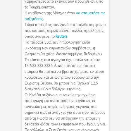
χαμηλότερες από εκείνες των προμηθειών από
το Τουρκμενιστάν.
Η αντίδραση της Μόσχας ήταν
να σταματήσει τις
συζητήσεις
.
Τώρα αυτές άρχισαν ξανά και επήλθε συμφωνία
που ωστόσο, περιλαμβάνει πολλές προκλήσεις,
όπως αναφέρει το
Reuters
Για παράδειγμα, εάν η τιμολόγηση είναι
μικρότερη των ευρωπαϊκών συμβάσεων, η
Gazprom θα χάσει δισεκατομμύρια, δεδομένου.
Το
κόστος του αγωγού
έχει υπολογιστεί στα
13.600.000.000 δολ. και η κατασκευάστρια
εταιρεία θα πρέπει να βρει τα χρήματα, εν μέσω
κυρώσεων και μείωσης των εσόδων από την
Ευρώπη. Βέβαια, θα μπορεί να “βγάλει” 12.5
δισεκατομμύρια δολάρια, ετησίως.
Οι Κινέζοι αυξάνουν συνεχώς την εγχώρια
παραγωγή και αναπτύσσουν ραγδαίως τις
ανανεώσιμες πηγές ενέργειες, γεγονός που
σημαίνει πως οι ανάγκες για αυτό που παίρνουν
από τη Ρωσία δεν θα υπάρχουν την επόμενη
δεκαετία -βάσει των εκτιμήσεων που έχουν γίνει.
Παράλληλα, ο Σι συζητάει και για νέο αγωγό