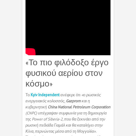
«Το πιο φιλόδοξο έργο
φυσικού αερίου στον
κόσμο»
Το
Kyiv Independent
ανέφερε ότι
«ο ρωσικός
ενεργειακός κολοσσός,
Gazprom
και η
κυβερνητική
China National Petroleum Corporation
(CNPC) υπέγραψαν συμφωνία για τη δημιουργία
της Power of Siberia-2, που θα ξεκινάει από την
ρωσική πεδιάδα Γιαμάλ και θα καταλήγει στην
Κίνα, περνώντας μέσα από τη Μογγολία».