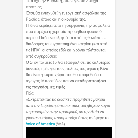
-και όχι την Ευρώπη, όπως γινόταν μέχρι
πρότινος.
Έτσι, θα ενισχυθεί η ενεργειακή ασφάλεια της
Ρωσίας, όπως και η οικονομία της.
Η Κίνα κερδίζει από τη συμφωνία, την ασφάλεια
που παρέχει η χερσαία προμήθεια φυσικού
αερίου. Παύει να εξαρτάται από τις θαλάσσιες
διαδρομές του υγροποιημένου αερίου (και από
τις ΗΠΑ), οι οποίες εδώ και χρόνια πλήττονται
από συγκρούσεις.
Ο Σι εν τω μεταξύ, θα εξασφαλίσει τις καλύτερες
δυνατές τιμές για τους πολίτες του, αφού η Κίνα
θα είναι η κύρια χώρα που θα προμηθεύει ο
αγωγός. Μπορεί έως και
να σταθεροποιήσει
τις παγκόσμιες τιμές
.
Πώς;
«Εκτρέποντας τις ρωσικές προμήθειες μακριά
από την Ευρώπη, όπου οι τιμές αυξήθηκαν λόγω
περιορισμών στην προσφορά, με την Ασία να
γίνεται ο κύριος προορισμός»
, όπως ανέφερε το
Voice of America
(VoA).