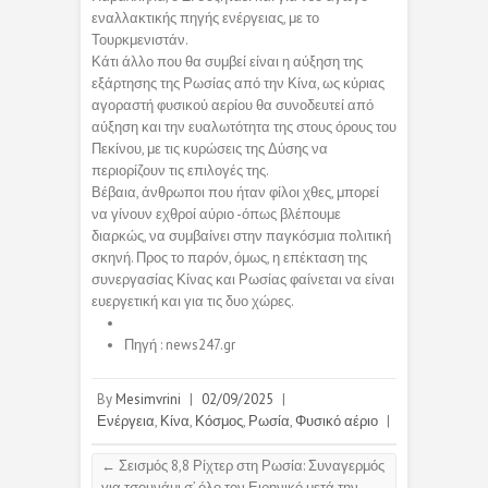
εναλλακτικής πηγής ενέργειας, με το
Τουρκμενιστάν.
Κάτι άλλο που θα συμβεί είναι η αύξηση της
εξάρτησης της Ρωσίας από την Κίνα, ως κύριας
αγοραστή φυσικού αερίου θα συνοδευτεί από
αύξηση και την ευαλωτότητα της στους όρους του
Πεκίνου, με τις κυρώσεις της Δύσης να
περιορίζουν τις επιλογές της.
Βέβαια, άνθρωποι που ήταν φίλοι χθες, μπορεί
να γίνουν εχθροί αύριο -όπως βλέπουμε
διαρκώς, να συμβαίνει στην παγκόσμια πολιτική
σκηνή. Προς το παρόν, όμως, η επέκταση της
συνεργασίας Κίνας και Ρωσίας φαίνεται να είναι
ευεργετική και για τις δυο χώρες.
Πηγή : news247.gr
By
Mesimvrini
|
02/09/2025
|
Ενέργεια
,
Κίνα
,
Κόσμος
,
Ρωσία
,
Φυσικό αέριο
|
←
Σεισμός 8,8 Ρίχτερ στη Ρωσία: Συναγερμός
για τσουνάμι σ’ όλο τον Ειρηνικό μετά την