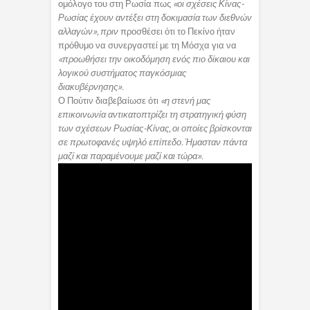
ομόλογο του στη Ρωσία πως
«οι σχέσεις Κίνας-
Ρωσίας έχουν αντέξει στη δοκιμασία των διεθνών
αλλαγών», πριν
προσθέσει ότι το Πεκίνο ήταν
πρόθυμο να συνεργαστεί με τη Μόσχα για να
«προωθήσει την οικοδόμηση ενός πιο δίκαιου και
λογικού συστήματος παγκόσμιας
διακυβέρνησης».
Ο Πούτιν διαβεβαίωσε ότι
«η στενή μας
επικοινωνία αντικατοπτρίζει τη στρατηγική φύση
των σχέσεων Ρωσίας-Κίνας, οι οποίες βρίσκονται
σε πρωτοφανές υψηλό επίπεδο. Ήμασταν πάντα
μαζί και παραμένουμε μαζί και τώρα».