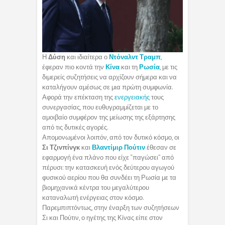
Η
Δύση
και ιδιαίτερα ο
Ντόναλντ Τραμπ
,
έφεραν πιο κοντά την
Κίνα
και τη
Ρωσία
, με τις
διμερείς συζητήσεις να αρχίζουν σήμερα και να
καταλήγουν αμέσως σε μια πρώτη συμφωνία.
Αφορά την επέκταση της
ενεργειακής
τους
συνεργασίας, που ευθυγραμμίζεται με το
αμοιβαίο συμφέρον της μείωσης της εξάρτησης
από τις δυτικές αγορές.
Απομονωμένοι λοιπόν, από τον δυτικό κόσμο, οι
Σι Τζινπίνγκ
και
Βλαντίμιρ Πούτιν
έθεσαν σε
εφαρμογή ένα πλάνο που είχε “παγώσει” από
πέρυσι: την κατασκευή ενός δεύτερου αγωγού
φυσικού αερίου που θα συνδέει τη Ρωσία με τα
βιομηχανικά κέντρα του μεγαλύτερου
καταναλωτή ενέργειας στον κόσμο.
Παρεμπιπτόντως, στην έναρξη των συζητήσεων
Σι και Πούτιν, ο ηγέτης της Κίνας είπε στον