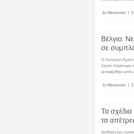
By
Mesimvrini
|
1
Βέλγιο: Ν
σε συμπλο
Ο Λασουέντ Αμπντε
Ζούσε παράνομα στο
μεταφέρθηκε μετά 
By
Mesimvrini
|
1
Τα σχέδια
τα απέτρε
Αίσθηση έχει προκ