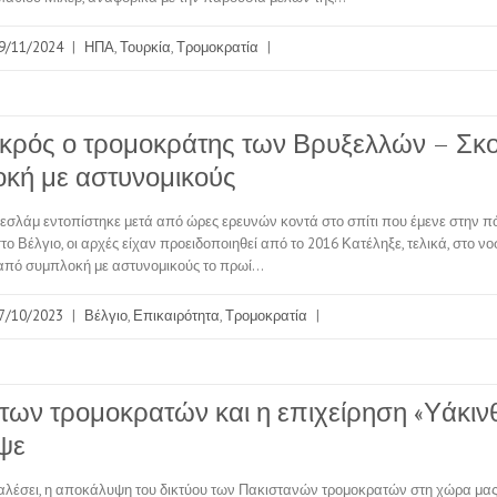
9/11/2024
|
ΗΠΑ
,
Τουρκία
,
Τρομοκρατία
|
εκρός ο τρομοκράτης των Βρυξελλών – Σκ
κή με αστυνομικούς
σλάμ εντοπίστηκε μετά από ώρες ερευνών κοντά στο σπίτι που έμενε στην 
 Βέλγιο, οι αρχές είχαν προειδοποιηθεί από το 2016 Κατέληξε, τελικά, στο νο
από συμπλοκή με αστυνομικούς το πρωί…
7/10/2023
|
Βέλγιο
,
Επικαιρότητα
,
Τρομοκρατία
|
 των τρομοκρατών και η επιχείρηση «Υάκιν
ψε
αλέσει, η αποκάλυψη του δικτύου των Πακιστανών τρομοκρατών στη χώρα μας, 