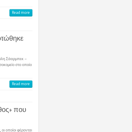
Read more
οτώθηκε
πόλη Σάαρμπεκ –
σοκομείο στο οποίο
Read more
θος» που
οι οποίοι φέρονται