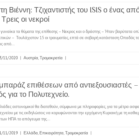
η Βιέννη: Τζιχαντιστής του ISIS ο ένας απ
Τρεις οι νεκροί
 γυναίκα τα θύματα της επίθεσης – Νεκρος και ο δράστης – Ήταν βαρύτατα οπλ
κτικών – Τουλάχιστον 15 οι τραυματίες, επτά σε σοβαρή κατάσταση Οπαδός τ
νας από…
3/11/2020
|
Αυστρία
,
Τρομοκρατία
|
 μπαράζ επιθέσεων από αντιεξουσιαστές –
ς για το Πολυτεχνείο.
ιάδες αστυνομικοί θα διατεθούν, σύμφωνα με πληροφορίες, για τα μέτρα ασφαλ
εχνείου με τις εκδηλώσεις να κορυφώνονται την ερχόμενη Κυριακή με τη καθι
α των ΗΠΑ το απόγευμα της…
1/11/2019
|
Ελλάδα
,
Επικαιρότητα
,
Τρομοκρατία
|