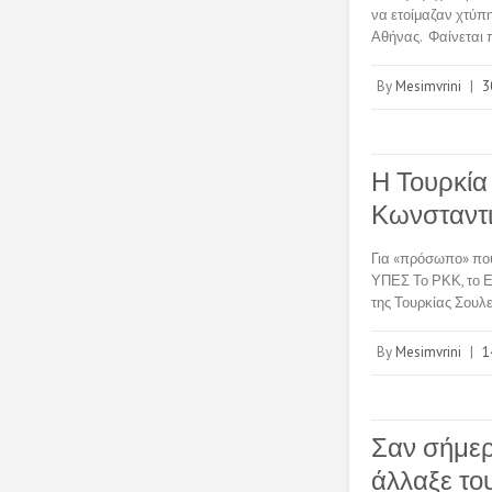
να ετοίμαζαν χτύπη
Αθήνας. Φαίνεται
By
Mesimvrini
|
3
Η Τουρκία
Κωνσταντι
Για «πρόσωπο» που
ΥΠΕΣ Το ΡΚΚ, το Ε
της Τουρκίας Σουλε
By
Mesimvrini
|
1
Σαν σήμερ
άλλαξε το