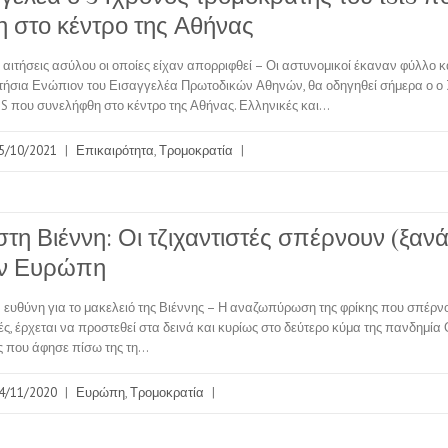
 στο κέντρο της Αθήνας
 αιτήσεις ασύλου οι οποίες είχαν απορριφθεί – Οι αστυνομικοί έκαναν φύλλο κ
τήσια Ενώπιον του Εισαγγελέα Πρωτοδικών Αθηνών, θα οδηγηθεί σήμερα ο ο
IS που συνελήφθη στο κέντρο της Αθήνας. Ελληνικές και…
5/10/2021
|
Επικαιρότητα
,
Τρομοκρατία
|
τη Βιέννη: Οι τζιχαντιστές σπέρνουν (ξανά
ην Ευρώπη
ην ευθύνη για το μακελειό της Βιέννης – Η αναζωπύρωση της φρίκης που σπέρ
ές, έρχεται να προστεθεί στα δεινά και κυρίως στο δεύτερο κύμα της πανδημία 
ες που άφησε πίσω της τη…
4/11/2020
|
Ευρώπη
,
Τρομοκρατία
|