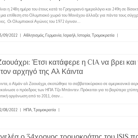
ίναι η 248η ημέρα του έτους κατά το Γρηγοριανό ημερολόγιο και 249η σε δίσεκτα
υ μια επίθεση στο Ολυμπιακό χωριό του Μονάχου άλλαξε για πάντα τους σύγχ
ες. Οι Ολυμπιακοί Αγώνες του 1972 έγιναν…
5/09/2022
|
Αθλητισμός
,
Γερμανία
,
Ισραήλ
,
Ιστορία
,
Τρομοκρατία
|
αουάχρι: Έτσι κατάφερε η CIA να βρει και
 τον αρχηγό της Αλ Κάιντα
άιντα, ο Αϊμάν αλ Ζαουάχρι, σκοτώθηκε το σαββατοκύριακο σε αμερικανικό αε
κοίνωσε ο πρόεδρος των ΗΠΑ Τζο Μπάιντεν. Πρόκειται για το βαρύτερο χτύπη
ατική οργάνωση από το 2011, όταν…
2/08/2022
|
ΗΠΑ
,
Τρομοκρατία
|
γγελέα ο 34χρονος τρομοκράτης του ISIS π