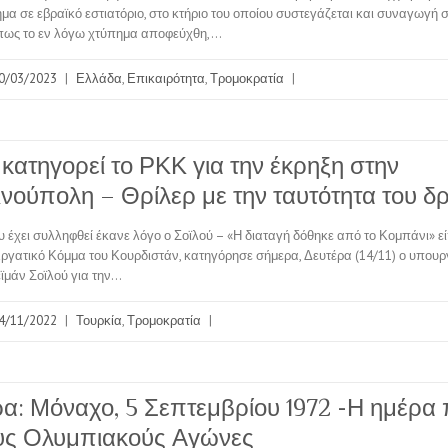
μα σε εβραϊκό εστιατόριο, στο κτήριο του οποίου συστεγάζεται και συναγωγή σ
 πως το εν λόγω χτύπημα αποφεύχθη,…
0/03/2023
|
Ελλάδα
,
Επικαιρότητα
,
Τρομοκρατία
|
 κατηγορεί το ΡΚΚ για την έκρηξη στην
νούπολη – Θρίλερ με την ταυτότητα του δ
 έχει συλληφθεί έκανε λόγο ο Σοϊλού – «Η διαταγή δόθηκε από το Κομπάνι» ε
ργατικό Κόμμα του Κουρδιστάν, κατηγόρησε σήμερα, Δευτέρα (14/11) ο υπου
ϊμάν Σοϊλού για την…
4/11/2022
|
Τουρκία
,
Τρομοκρατία
|
α: Μόναχο, 5 Σεπτεμβρίου 1972 -Η ημέρα
υς Ολυμπιακούς Αγώνες