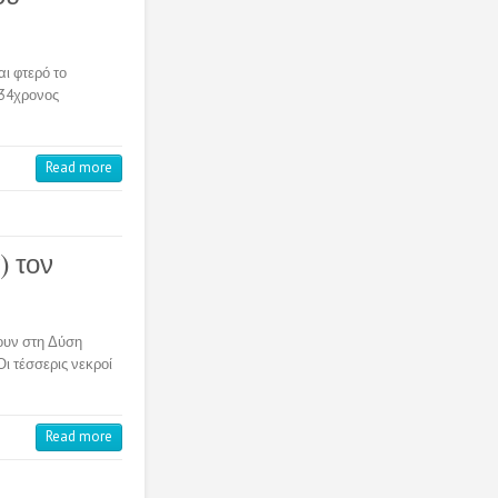
αι φτερό το
 34χρονος
Read more
) τον
νουν στη Δύση
Οι τέσσερις νεκροί
Read more