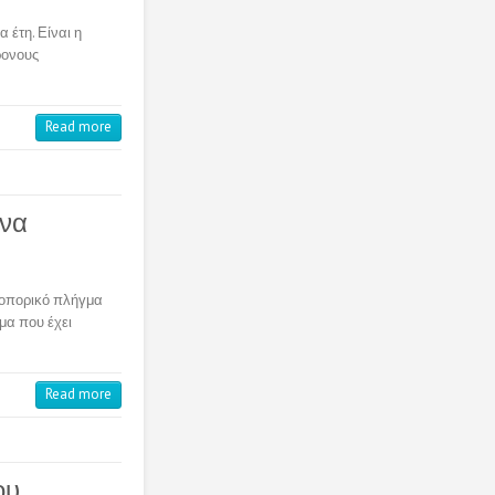
 έτη. Είναι η
ρονους
Read more
 να
ροπορικό πλήγμα
μα που έχει
Read more
ου