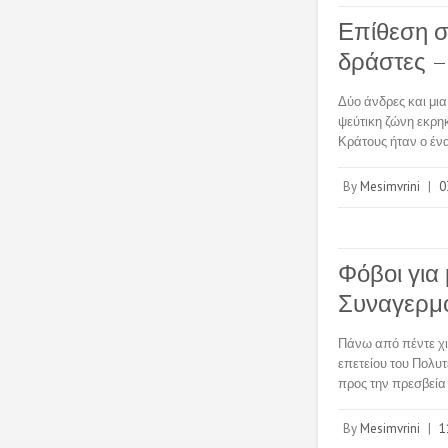
Επίθεση στ
δράστες – 
Δύο άνδρες και μια
ψεύτικη ζώνη εκρη
Κράτους ήταν ο έ
By
Mesimvrini
|
0
Φόβοι για
Συναγερμό
Πάνω από πέντε χιλ
επετείου του Πολυτ
προς την πρεσβεί
By
Mesimvrini
|
1