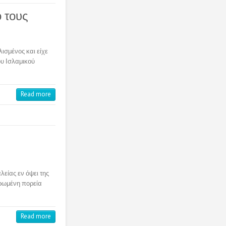
ό τους
ισμένος και είχε
ου Ισλαμικού
Read more
είας εν όψει της
ερωμένη πορεία
Read more