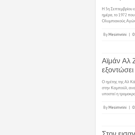
Η 5η Σεπτεμβρίου ε
ημέρα, το 1972 πο
Ολυμπιακούς Αγών
By
Mesimvrini
|
0
Αϊμάν Αλ Ζ
εξοντώσει
Ο ηγέτης της Αλ Κ
στην Καμπούλ, ανα
υποστεί η τρομοκρ
By
Mesimvrini
|
0
Στον εισα