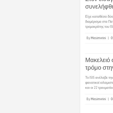
συνελήφθη
Είχε καταθέσει δύο
διαμέρισμα στα Πα
τρομοκράτης του IS
By
Mesimvrini
|
0
Μακελειό σ
τρόμο στ
Το ISIS ανέλαβε τ
φανατικοί ισλαμιστ
και οι 22 τραυματί
By
Mesimvrini
|
0