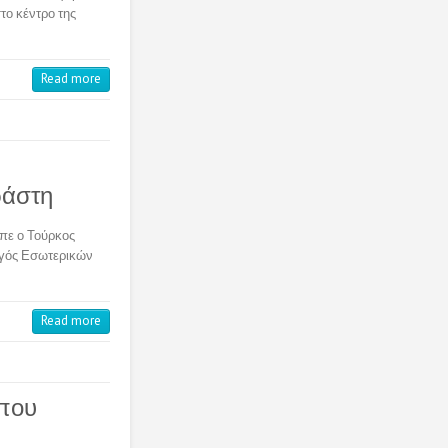
το κέντρο της
Read more
ράστη
ίπε ο Τούρκος
ργός Εσωτερικών
Read more
 που