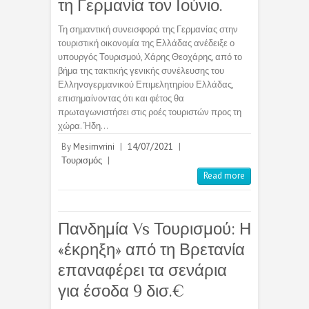
τη Γερμανία τον Ιούνιο.
Τη σημαντική συνεισφορά της Γερμανίας στην
τουριστική οικονομία της Ελλάδας ανέδειξε ο
υπουργός Τουρισμού, Χάρης Θεοχάρης, από το
βήμα της τακτικής γενικής συνέλευσης του
Ελληνογερμανικού Επιμελητηρίου Ελλάδας,
επισημαίνοντας ότι και φέτος θα
πρωταγωνιστήσει στις ροές τουριστών προς τη
χώρα. Ήδη…
By
Mesimvrini
|
14/07/2021
|
Τουρισμός
|
Read more
Πανδημία Vs Τουρισμού: Η
«έκρηξη» από τη Βρετανία
επαναφέρει τα σενάρια
για έσοδα 9 δισ.€