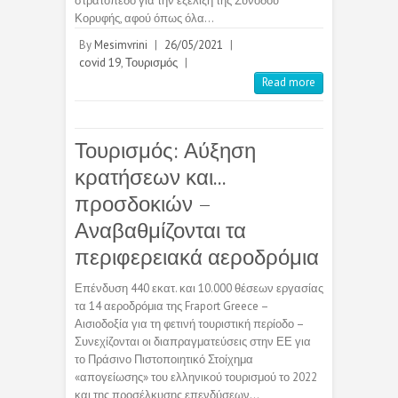
στρατόπεδο για την εξέλιξη της Συνόδου
Κορυφής, αφού όπως όλα…
By
Mesimvrini
|
26/05/2021
|
covid 19
,
Τουρισμός
|
Read more
Τουρισμός: Αύξηση
κρατήσεων και…
προσδοκιών –
Αναβαθμίζονται τα
περιφερειακά αεροδρόμια
Επένδυση 440 εκατ. και 10.000 θέσεων εργασίας
τα 14 αεροδρόμια της Fraport Greece –
Αισιοδοξία για τη φετινή τουριστική περίοδο –
Συνεχίζονται οι διαπραγματεύσεις στην ΕΕ για
το Πράσινο Πιστοποιητικό Στοίχημα
«απογείωσης» του ελληνικού τουρισμού το 2022
και της προσέλκυσης επενδύσεων…