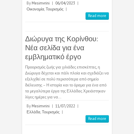
By
Mesimvrini
|
06/04/2023
|
Οικονομία
,
Τουρισμός
|
Read more
Διώρυγα της Κορίνθου:
Νέα σελίδα για ένα
εμβληματικό έργο
Προορισμός ζωής για χιλιάδες επισκέπτες, η
Διώρυγα δέχεται και πάλι πλοία και σχεδιάζει να
εξελιχθεί σε πολύ περισσότερα από σημείο
διέλευσης – Η ιστορία και το όραμα για ένα από
τα μεγαλύτερα έργα της Ελλάδας Χρειάστηκαν
λίγες ημέρες για να…
By
Mesimvrini
|
11/07/2022
|
Ελλάδα
,
Τουρισμός
|
Read more