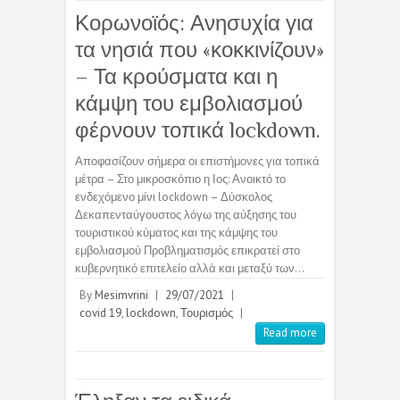
Κορωνοϊός: Ανησυχία για
τα νησιά που «κοκκινίζουν»
– Τα κρούσματα και η
κάμψη του εμβολιασμού
φέρνουν τοπικά lockdown.
Αποφασίζουν σήμερα οι επιστήμονες για τοπικά
μέτρα – Στο μικροσκόπιο η Ιος: Ανοικτό το
ενδεχόμενο μίνι lockdown – Δύσκολος
Δεκαπενταύγουστος λόγω της αύξησης του
τουριστικού κύματος και της κάμψης του
εμβολιασμού Προβληματισμός επικρατεί στο
κυβερνητικό επιτελείο αλλά και μεταξύ των…
By
Mesimvrini
|
29/07/2021
|
covid 19
,
lockdown
,
Τουρισμός
|
Read more