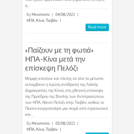
η…
By
Mesimvrini
|
04/08/2022
|
ΗΠΑ
,
Κίνα
,
Ταιβάν
|
Read more
«Παίζουν με τη φωτιά»
ΗΠΑ-Κίνα μετά την
επίσκεψη Πελόζι
Μορφή απειλών και πίεσης σε όλα τα μέτωπα
εκλαμβάνει η πρώτη αντίδραση της Λαϊκής
Δημοκρατίας της Κίνας στη χθεσινή επίσκεψη
της Προέδρου της Βουλής των Αντιπροσώπων
των ΗΠΑ, Νάνσι Πελόζι στην Ταιβάν, καθώς το
Πεκίνο ενεργοποίησε μια σειρά από στρατιωτικά
και…
By
Mesimvrini
|
03/08/2022
|
ΗΠΑ
,
Κίνα
,
Ταιβάν
|