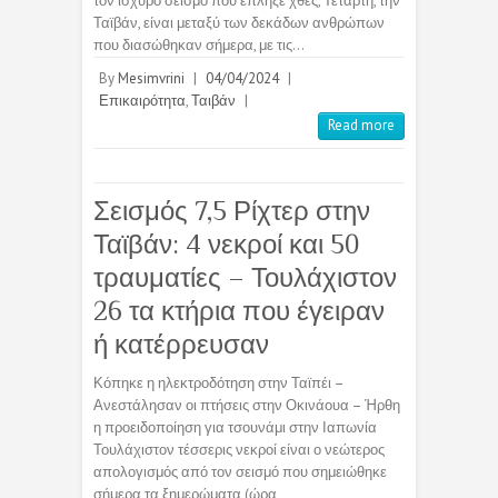
τον ισχυρό σεισμό που έπληξε χθες, Τετάρτη, την
Ταϊβάν, είναι μεταξύ των δεκάδων ανθρώπων
που διασώθηκαν σήμερα, με τις…
By
Mesimvrini
|
04/04/2024
|
Επικαιρότητα
,
Ταιβάν
|
Read more
Σεισμός 7,5 Ρίχτερ στην
Ταϊβάν: 4 νεκροί και 50
τραυματίες – Τουλάχιστον
26 τα κτήρια που έγειραν
ή κατέρρευσαν
Κόπηκε η ηλεκτροδότηση στην Ταϊπέι –
Ανεστάλησαν οι πτήσεις στην Οκινάουα – Ήρθη
η προειδοποίηση για τσουνάμι στην Ιαπωνία
Τουλάχιστον τέσσερις νεκροί είναι ο νεώτερος
απολογισμός από τον σεισμό που σημειώθηκε
σήμερα τα ξημερώματα (ώρα