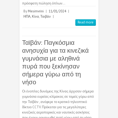
πρόσφατη πώληση όπλων…
By
Mesimvrini
|
11/01/2024
|
ΗΠΑ
,
Κίνα
,
Ταιβάν
|
Read more
Ταϊβάν: Παγκόσμια
ανησυχία για τα κινεζικά
γυμνάσια με αληθινά
πυρά που ξεκίνησαν
σήμερα γύρω από τη
νήσο
Οι ένοπλες δυνάμεις της Κίνας άρχισαν σήμερα
γυμνάσια ευρείας κλίμακας σε τομείς γύρω από
την Ταϊβάν , ανέφερε το κρατικό τηλεοπτικό
δίκτυο CCTV. Πρόκειται για τις μεγαλύτερες
κινεζικές αεροπορικές και ναυτικές ασκήσεις
που έχουν οργανωθεί ποτέ γύρω από τη νήσο,