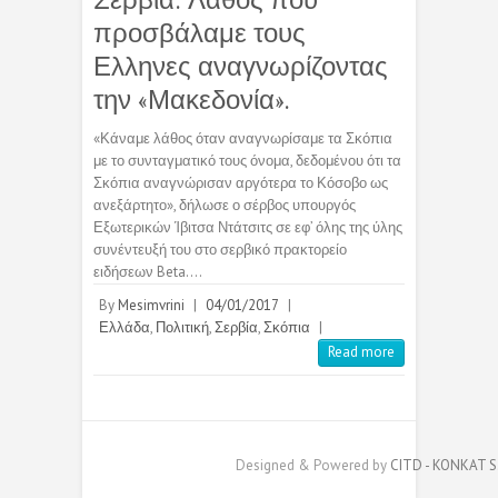
προσβάλαμε τους
Ελληνες αναγνωρίζοντας
την «Μακεδονία».
«Κάναμε λάθος όταν αναγνωρίσαμε τα Σκόπια
με το συνταγματικό τους όνομα, δεδομένου ότι τα
Σκόπια αναγνώρισαν αργότερα το Κόσοβο ως
ανεξάρτητο», δήλωσε ο σέρβος υπουργός
Εξωτερικών Ίβιτσα Ντάτσιτς σε εφ’ όλης της ύλης
συνέντευξή του στο σερβικό πρακτορείο
ειδήσεων Beta.…
By
Mesimvrini
|
04/01/2017
|
Ελλάδα
,
Πολιτική
,
Σερβία
,
Σκόπια
|
Read more
Designed & Powered by
CITD - KONKAT S