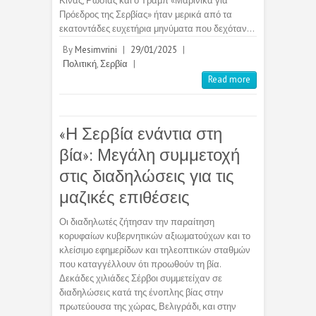
Κίνας, Ρωσίας και ο Τραμπ «Μαρινίκα για
Πρόεδρος της Σερβίας» ήταν μερικά από τα
εκατοντάδες ευχετήρια μηνύματα που δεχόταν…
By
Mesimvrini
|
29/01/2025
|
Πολιτική
,
Σερβία
|
Read more
«Η Σερβία ενάντια στη
βία»: Μεγάλη συμμετοχή
στις διαδηλώσεις για τις
μαζικές επιθέσεις
Οι διαδηλωτές ζήτησαν την παραίτηση
κορυφαίων κυβερνητικών αξιωματούχων και το
κλείσιμο εφημερίδων και τηλεοπτικών σταθμών
που καταγγέλλουν ότι προωθούν τη βία.
Δεκάδες χιλιάδες Σέρβοι συμμετείχαν σε
διαδηλώσεις κατά της ένοπλης βίας στην
πρωτεύουσα της χώρας, Βελιγράδι, και στην