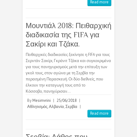
Read more
Μουντιάλ 2018: Πειθαρχική
διαδικασία της FIFA για
Σακίρι και Τζάκα.
Πειθαρχικές διαδικασίες ξεκίνησε η FIFA για τους
Σερντάν Σακίρι, Γκράνιτ Τζάκα και συγκεκριμένα
για τους πανηγυρισμούς μετά την επίτευξη των
γκολ τους, στον αγώνα με τη Σερβία την
περασμένη Παρασκευή. Οι δύο διεθνείς, που
έλκουν την καταγωγή τους από το
Κόσσοβο, πανηγύρισαν…
By
Mesimvrini
|
25/06/2018
|
Αθλητισμός
,
Αλβανία
,
Σερβία
|
Read more
Σερβία: Λάθος που