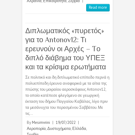
Αλβανία
,
Επικαιρότητα
,
Σερβία
|
Read more
Διπλωματικός «πυρετός»
για το Antonov12: Τι
ερευνούν οι Αρχές – Tο
διπλό διάβημα του ΥΠΕΞ
και τα κρίσιμα ερωτήματα
Σε πολιτικό και δη διπλωματικό επίπεδο περνά η
πολυεπίπεδη έρευνα αναφορικά με τα αίτια της
πτώσης του μοιραίου αεροσκάφους Antonov12,
το οποίο κατέπεσε φλεγόμενο σε γεωργική
έκταση του δήμου Παγγαίου Καβάλας, λίγο πριν
τα μεσάνυχτα του περασμένου Σαββάτου. Με
τις…
By
Mesimvrini
|
19/07/2022
|
Αεροπορία
,
Δυστυχήματα
,
Ελλάδα
,
Σερβία