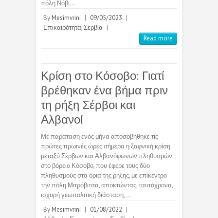
πόλη Νόβι…
By
Mesimvrini
|
09/05/2023
|
Επικαιρότητα
,
Σερβία
|
Read more
Κρίση στο Κόσοβο: Γιατί
βρέθηκαν ένα βήμα πριν
τη ρήξη Σέρβοι και
Αλβανοί
Με παράταση ενός μήνα αποσοβήθηκε τις
πρώτες πρωινές ώρες σήμερα η ξαφνική κρίση
μεταξύ Σέρβων και Αλβανόφωνων πληθυσμών
στο βόρειο Κόσοβο, που έφερε τους δύο
πληθυσμούς στα όρια της ρήξης, με επίκεντρο
την πόλη Μιτρόβιτσα, αποκτώντας, ταυτόχρονα,
ισχυρή γεωπολιτική διάσταση,…
By
Mesimvrini
|
01/08/2022
|