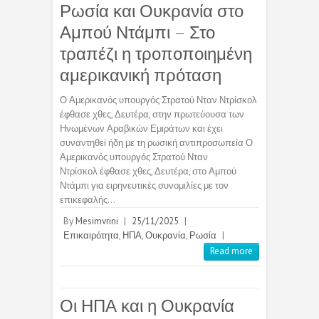
Ρωσία και Ουκρανία στο
Αμπού Ντάμπι – Στο
τραπέζι η τροποποιημένη
αμερικανική πρόταση
Ο Αμερικανός υπουργός Στρατού Νταν Ντρίσκολ
έφθασε χθες, Δευτέρα, στην πρωτεύουσα των
Ηνωμένων Αραβικών Εμιράτων και έχει
συναντηθεί ήδη με τη ρωσική αντιπροσωπεία Ο
Αμερικανός υπουργός Στρατού Νταν
Ντρίσκολ έφθασε χθες, Δευτέρα, στο Αμπού
Ντάμπι για ειρηνευτικές συνομιλίες με τον
επικεφαλής…
By
Mesimvrini
|
25/11/2025
|
Επικαιρότητα
,
ΗΠΑ
,
Ουκρανία
,
Ρωσία
|
Read more
Οι ΗΠΑ και η Ουκρανία