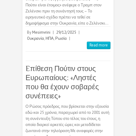
Πούτιν είναι έτοιμος» ανέφερε ο Τραμπ στον
Ζελένσκι πριν τη συνάντησή τους – Το
ειρηνευτικό σχέδιο πρέπει να τεθεί σε
δημοψήφισμα στην Ουκρανία, είπε ο Ζελένσκι…
By
Mesimvrini
|
29/12/2025
|
Oυκρανία
,
ΗΠΑ
,
Ρωσία
|
Read more
Eπίθεση Πούτιν στους
Ευρωπαίους: «Ληστές
που θα έχουν σοβαρές
συνέπειες»
Ο Ρώσος πρόεδρος, που βρίσκεται στην εξουσία
εδώ και 25 χρόνια, παραχωρεί από το 2001 αυτή
τη συνέντευξη Τύπου στο τέλος του έτους, η
οποία διαρκεί αρκετές ώρες και μεταδίδεται
ζωντανά στην τηλεόραση Με αναφορές στην