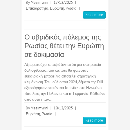
By
Mesimvrini
|
17/12/2025
|
Επικαιρότητα
,
Ευρώπη
,
Ρωσία
|
Read more
Ο υβριδικός πόλεμος της
Ρωσίας θέτει την Ευρώπη
σε δοκιμασία
Αξιωματούχοι υποψιάζονται ότι μια εκστρατεία
δολιοφθοράς, που κάποτε θα φαινόταν
ευκαιριακή, μπορεί να αποτελεί στρατηγική
κλιμάκωση. Τον Ιούλιο του 2024, δέματα της DHL
εξερράγησαν σε κέντρα logistics στο Ηνωμένο
Βασίλειο, την Πολωνία και τη Γερμανία. Κάθε ένα
από αυτά ήταν…
By
Mesimvrini
|
10/12/2025
|
Ευρώπη
,
Ρωσία
|
Read more