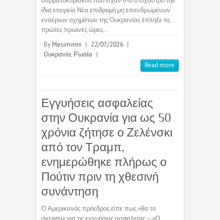
σαββατοκύριακου που είχαν στο στόχαστρο την
ίδια εταιρεία Νέα επιδρομή μη επανδρωμένων
εναέριων οχημάτων της Ουκρανίας έπληξε τις
πρώτες πρωινές ώρες…
By
Mesimvrini
|
22/07/2026
|
Oυκρανία
,
Ρωσία
|
Read more
Εγγυήσεις ασφαλείας
στην Ουκρανία για ως 50
χρόνια ζήτησε ο Ζελένσκι
από τον Τραμπ,
ενημερώθηκε πλήρως ο
Πούτιν πριν τη χθεσινή
συνάντηση
Ο Αμερικανός πρόεδρος είπε πως «θα το
σκεφτεί» για τις εγγυήσεις ασφαλείας – «Ο