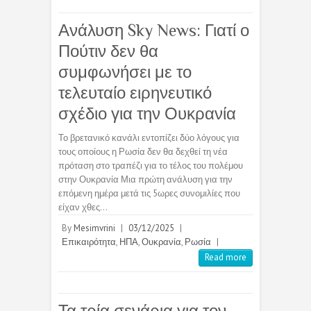
Ανάλυση Sky News: Γιατί ο
Πούτιν δεν θα
συμφωνήσει με το
τελευταίο ειρηνευτικό
σχέδιο για την Ουκρανία
Το βρετανικό κανάλι εντοπίζει δύο λόγους για
τους οποίους η Ρωσία δεν θα δεχθεί τη νέα
πρόταση στο τραπέζι για το τέλος του πολέμου
στην Ουκρανία Μια πρώτη ανάλυση για την
επόμενη ημέρα μετά τις 5ωρες συνομιλίες που
είχαν χθες…
By
Mesimvrini
|
03/12/2025
|
Επικαιρότητα
,
ΗΠΑ
,
Ουκρανία
,
Ρωσία
|
Read more
Τα τρία σενάρια για τον