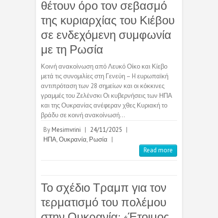
θέτουν όρο τον σεβασμό
της κυριαρχίας του Κιέβου
σε ενδεχόμενη συμφωνία
με τη Ρωσία
Κοινή ανακοίνωση από Λευκό Οίκο και Κίεβο
μετά τις συνομιλίες στη Γενεύη – H ευρωπαϊκή
αντιπρόταση των 28 σημείων και οι κόκκινες
γραμμές του Ζελένσκι Οι κυβερνήσεις των ΗΠΑ
και της Ουκρανίας ανέφεραν χθες Κυριακή το
βράδυ σε κοινή ανακοίνωσή…
By
Mesimvrini
|
24/11/2025
|
ΗΠΑ
,
Ουκρανία
,
Ρωσία
|
Read more
Το σχέδιο Τραμπ για τον
τερματισμό του πολέμου
στην Ουκρανία: «Έτοιμος