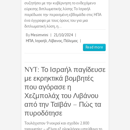
συζητήσει με την κυβέρνηση το ενδεχόμενο
εύρεσης διπλωματικής λύσης Το Ισραήλ
παρέδωσε την περασμένη εβδομάδα στις ΗΠΑ
ένα έγγραφο με τους όρους του για μια
διπλωματική λύση, η…
By
Mesimvrini
|
21/10/2024
|
ΗΠΑ
,
Ισραήλ
,
Λίβανος
,
Πόλεμος
|
Read more
NYT: Το Ισραήλ παγίδευσε
με εκρηκτικά βομβητές
που αγόρασε η
Χεζμπολάχ του Λιβάνου
από την Ταϊβάν – Πώς τα
πυροδότησε
Τουλάχιστον 9 νεκροί και σχεδόν 2.800
τραυματίες – «Είναι εξ ολοκλήρου υπεύθυνο το