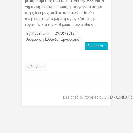
με τις εκτιμήσεις της Eurostat για την Ελλάδα Η
γήρανση του πληθυσμού, η υπογεννητικότητα
στη χώρα μας, μαζί με τα υψηλά επίπεδα
ανεργίας, τη χαμηλή παραγωγικότητα της
εργασίας και την καθήλωση των μισθών,…
By
Mesimvrini
|
29/05/2018
|
Ασφάλιση
,
Ελλάδα
,
Εργασιακό
|
Read more
« Previous
Designed & Powered by
CITD - KONKAT S