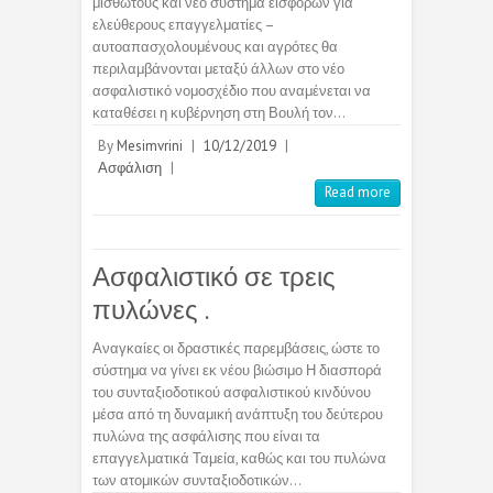
μισθωτούς και νέο σύστημα εισφορών για
ελεύθερους επαγγελματίες –
αυτοαπασχολουμένους και αγρότες θα
περιλαμβάνονται μεταξύ άλλων στο νέο
ασφαλιστικό νομοσχέδιο που αναμένεται να
καταθέσει η κυβέρνηση στη Βουλή τον…
By
Mesimvrini
|
10/12/2019
|
Ασφάλιση
|
Read more
Ασφαλιστικό σε τρεις
πυλώνες .
Αναγκαίες οι δραστικές παρεμβάσεις, ώστε το
σύστημα να γίνει εκ νέου βιώσιμο Η διασπορά
του συνταξιοδοτικού ασφαλιστικού κινδύνου
μέσα από τη δυναμική ανάπτυξη του δεύτερου
πυλώνα της ασφάλισης που είναι τα
επαγγελματικά Ταμεία, καθώς και του πυλώνα
των ατομικών συνταξιοδοτικών…