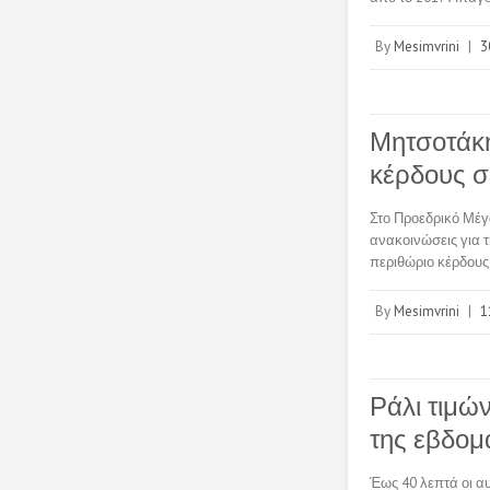
By
Mesimvrini
|
3
Μητσοτάκη
κέρδους σ
Στο Προεδρικό Μέγ
ανακοινώσεις για 
περιθώριο κέρδους
By
Mesimvrini
|
1
Ράλι τιμώ
της εβδομ
Έως 40 λεπτά οι αυ