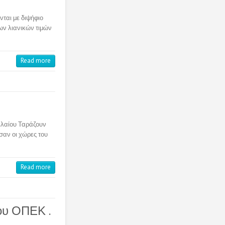
νται με διψήφιο
ων λιανικών τιμών
Read more
ρελαίου Ταράζουν
σαν οι χώρες του
Read more
του ΟΠΕΚ .