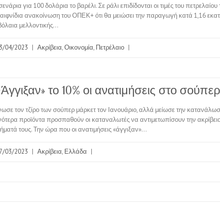
ενάρια για 100 δολάρια το βαρέλι. Σε ράλι επιδίδονται οι τιμές του πετρελαίου 
 αιφνίδια ανακοίνωση του ΟΠΕΚ+ ότι θα μειώσει την παραγωγή κατά 1,16 εκατ
βόλαια μελλοντικής…
3/04/2023
|
Ακρίβεια
,
Οικονομία
,
Πετρέλαιο
|
«Άγγιξαν» το 10% οι ανατιμήσεις στο σούπε
ωσε τον τζίρο των σούπερ μάρκετ τον Ιανουάριο, αλλά μείωσε την κατανάλωσ
νότερα προϊόντα προσπαθούν οι καταναλωτές να αντιμετωπίσουν την ακρίβει
δήματά τους. Την ώρα που οι ανατιμήσεις «άγγιξαν»…
7/03/2023
|
Ακρίβεια
,
Ελλάδα
|