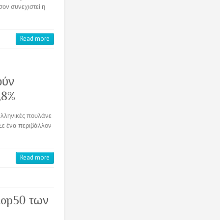
σον συνεχιστεί η
Read more
ούν
,8%
 ελληνικές πουλάνε
 Σε ένα περιβάλλον
Read more
top50 των