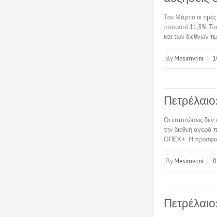
Τον Μάρτιο οι τιμέ
ποσοστό 11,8%. Το
και των διεθνών τ
By
Mesimvrini
|
1
Πετρέλαιο
Οι επιπτώσεις δεν 
την διεθνή αγορά 
ΟΠΕΚ+ . Η προσφο
By
Mesimvrini
|
0
Πετρέλαιο: