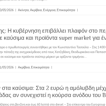
0/03/2026
|
Ακίνητα
,
Ακρίβεια
,
Ενέργεια
,
Επικαιρότητα
|
ς: Η κυβέρνηση επιβάλλει πλαφόν στο πε
ε καύσιμα και προϊόντα super market για έ
αρο ο πρωθυπουργός συναντήθηκε με τον Κωνσταντίνο Τασούλα – Στις 14:00 θ
την πάταξη της αισχροκέρδειας από τους Χατζηδάκη, Θεοδωρικάκο και Παπα
 σε καύσιμα και προϊόντα σούπερ μάρκετ με ορίζοντα τριμήνου…
1/03/2026
|
Ακρίβεια
,
Επικαιρότητα
|
ν στα καύσιμα: Στα 2 ευρώ η αμόλυβδη μέχρ
άδας αν συνεχιστεί η κούρσα ανόδου του B
ξήσεις στη βενζίνη και έως 60 λεπτά στο diesel – Στο επίκεντρο του Eurogroup