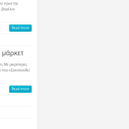
το πρωί της
. βαρέλια
Read more
ρ μάρκετ
η. Με μικρότερες
α που εξακολουθεί
Read more