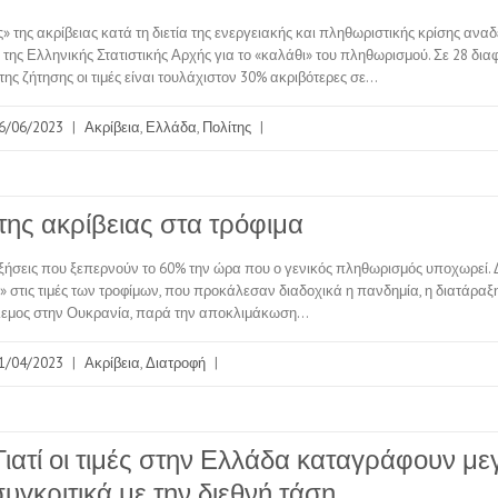
 της ακρίβειας κατά τη διετία της ενεργειακής και πληθωριστικής κρίσης αναδ
 της Ελληνικής Στατιστικής Αρχής για το «καλάθι» του πληθωρισμού. Σε 28 δια
ης ζήτησης οι τιμές είναι τουλάχιστον 30% ακριβότερες σε…
6/06/2023
|
Ακρίβεια
,
Ελλάδα
,
Πολίτης
|
της ακρίβειας στα τρόφιμα
ήσεις που ξεπερνούν το 60% την ώρα που ο γενικός πληθωρισμός υποχωρεί. Δ
α» στις τιμές των τροφίμων, που προκάλεσαν διαδοχικά η πανδημία, η διατάραξ
λεμος στην Ουκρανία, παρά την αποκλιμάκωση…
1/04/2023
|
Ακρίβεια
,
Διατροφή
|
Γιατί οι τιμές στην Ελλάδα καταγράφουν με
υγκριτικά με την διεθνή τάση