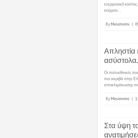
ενεργειακό κόστος 
κούρσα…
By
Mesimvrini
|
0
Απληστία 
ασύστολα,
Οι πολυεθνικές που
πιο ακριβά στην Ε
αποκλιμάκωσης το
By
Mesimvrini
|
1
Στα ύψη τ
ανατιμήσ