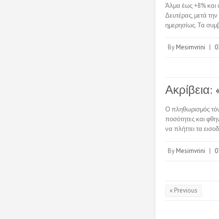
Άλμα έως +8% και σ
Δευτέρας, μετά την
ημερησίως. Τα συμ
By
Mesimvrini
|
0
Ακρίβεια: 
Ο πληθωρισμός τόν
ποσότητες και φθη
να πλήττει τα εισο
By
Mesimvrini
|
0
« Previous