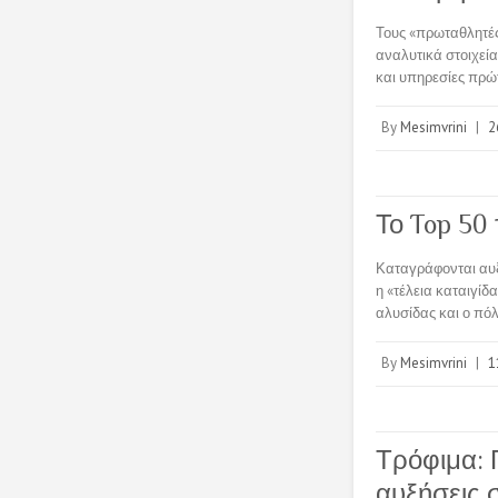
Τους «πρωταθλητές»
αναλυτικά στοιχεία
και υπηρεσίες πρώτ
By
Mesimvrini
|
2
Το Top 50 
Καταγράφονται αυξ
η «τέλεια καταιγίδ
αλυσίδας και ο πό
By
Mesimvrini
|
1
Τρόφιμα: 
αυξήσεις σ