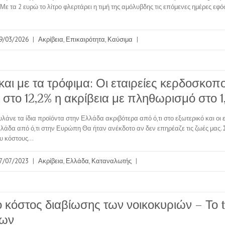
Με τα 2 ευρώ το λίτρο φλερτάρει η τιμή της αμόλυβδης τις επόμενες ημέρες εφό
9/03/2026
|
Ακρίβεια
,
Επικαιρότητα
,
Καύσιμα
|
και με τα τρόφιμα: Οι εταιρείες κερδοσκοπ
 στο 12,2% η ακρίβεια με πληθωρισμό στο 1
λάνε τα ίδια προϊόντα στην Ελλάδα ακριβότερα από ό,τι στο εξωτερικό και οι
λλάδα από ό,τι στην Ευρώπη Θα ήταν ανέκδοτο αν δεν επηρέαζε τις ζωές μας.
υ κόστους…
7/07/2023
|
Ακρίβεια
,
Ελλάδα
,
Καταναλωτής
|
ο κόστος διαβίωσης των νοικοκυριών – Το 
εων