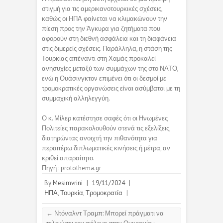
στιγμή για τις αμερικανοτουρκικές σχέσεις,
καθώς οι ΗΠΑ φαίνεται να κλιμακώνουν την
πίεση προς την Άγκυρα για ζητήματα που
αφορούν στη διεθνή ασφάλεια και τη διαφάνεια
στις διμερείς σχέσεις. Παράλληλα, η στάση της
Τουρκίας απέναντι στη Χαμάς προκαλεί
ανησυχίες μεταξύ των συμμάχων της στο ΝΑΤΟ,
ενώ η Ουάσινγκτον επιμένει ότι οι δεσμοί με
τρομοκρατικές οργανώσεις είναι ασύμβατοι με τη
συμμαχική αλληλεγγύη.
Ο κ. Μίλερ κατέστησε σαφές ότι οι Ηνωμένες
Πολιτείες παρακολουθούν στενά τις εξελίξεις,
διατηρώντας ανοιχτή την πιθανότητα για
περαιτέρω διπλωματικές κινήσεις ή μέτρα, αν
κριθεί απαραίτητο.
Πηγή : protothema.gr
By
Mesimvrini
|
19/11/2024
|
ΗΠΑ
,
Τουρκία
,
Τρομοκρατία
|
←
Ντόναλντ Τραμπ: Μπορεί πράγματι να