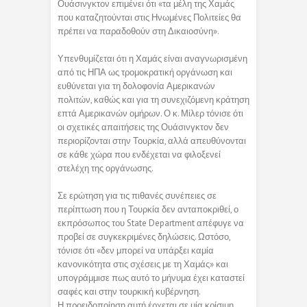
Ουάσινγκτον επιμένει ότι «τα μέλη της Χαμάς
που καταζητούνται στις Ηνωμένες Πολιτείες θα
πρέπει να παραδοθούν στη Δικαιοσύνη».
Υπενθυμίζεται ότι η Χαμάς είναι αναγνωρισμένη
από τις ΗΠΑ ως τρομοκρατική οργάνωση και
ευθύνεται για τη δολοφονία Αμερικανών
πολιτών, καθώς και για τη συνεχιζόμενη κράτηση
επτά Αμερικανών ομήρων. Ο κ. Μίλερ τόνισε ότι
οι σχετικές απαιτήσεις της Ουάσινγκτον δεν
περιορίζονται στην Τουρκία, αλλά απευθύνονται
σε κάθε χώρα που ενδέχεται να φιλοξενεί
στελέχη της οργάνωσης.
Σε ερώτηση για τις πιθανές συνέπειες σε
περίπτωση που η Τουρκία δεν ανταποκριθεί, ο
εκπρόσωπος του State Department απέφυγε να
προβεί σε συγκεκριμένες δηλώσεις. Ωστόσο,
τόνισε ότι «δεν μπορεί να υπάρξει καμία
κανονικότητα στις σχέσεις με τη Χαμάς» και
υπογράμμισε πως αυτό το μήνυμα έχει καταστεί
σαφές και στην τουρκική κυβέρνηση.
Η προειδοποίηση αυτή έρχεται σε μία κρίσιμη