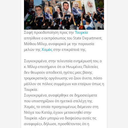
Σαφή προειδοποίηση προς την
Τουρκία
απηύθυνε ο εκπρόσωπος του State Department,
Μάθιου Μίλερ, αναφορικά με την παρουσία
μελών της
Χαμάς
στην επικράτειά της.
Συγκεκριμένα, στην τελευταία ενημέρωσή του, ο
κ. Μίλερ επεσήμανε ότι οι Ηνωμένες Πολιτείες
δεν θεωρούν αποδεκτό, ηγέτες μιας βίαιης
τρομοκρατικής οργάνωσης να ζουν άνετα, πόσο
μάλλον σε πόλεις συμμάχων και εταίρων όπως η
Τουρκία.
Συγκεκριμένα, αναφέρθηκε σε δημοσιεύματα
που υποστηρίζουν ότι ηγετικά στελέχη της
Χαμάς, τα οποία προηγουμένως διέμεναν στη
Ντόχα του Κατάρ, έχουν μετακινηθεί στην
Τουρκία. «Δεν μπορώ να διαψεύσω αυτές τις
αναφορές», δήλωσε, προσθέτοντας ότι η