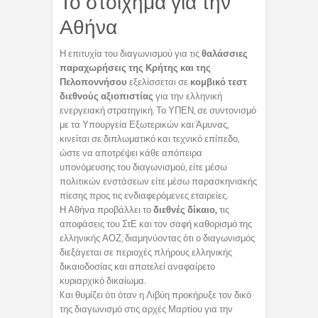
Το στοίχημα για την
Αθήνα
Η επιτυχία του διαγωνισμού για τις
θαλάσσιες
παραχωρήσεις της Κρήτης και της
Πελοποννήσου
εξελίσσεται σε
κομβικό τεστ
διεθνούς αξιοπιστίας
για την ελληνική
ενεργειακή στρατηγική. Το ΥΠΕΝ, σε συντονισμό
με τα Υπουργεία Εξωτερικών και Άμυνας,
κινείται σε διπλωματικό και τεχνικό επίπεδο,
ώστε να αποτρέψει κάθε απόπειρα
υπονόμευσης του διαγωνισμού, είτε μέσω
πολιτικών ενστάσεων είτε μέσω παρασκηνιακής
πίεσης προς τις ενδιαφερόμενες εταιρείες.
Η Αθήνα προβάλλει το
διεθνές δίκαιο,
τις
αποφάσεις του ΣτΕ και τον σαφή καθορισμό της
ελληνικής ΑΟΖ, διαμηνύοντας ότι ο διαγωνισμός
διεξάγεται σε περιοχές πλήρους ελληνικής
δικαιοδοσίας και αποτελεί αναφαίρετο
κυριαρχικό δικαίωμα.
Kαι θυμίζει ότι όταν η Λιβύη προκήρυξε τον δικό
της διαγωνισμό στις αρχές Μαρτίου για την