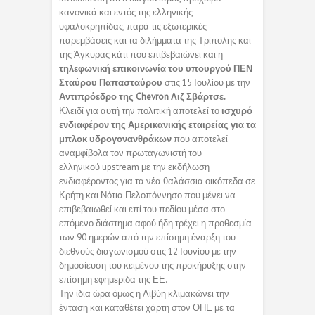
κανονικά και εντός της ελληνικής
υφαλοκρηπίδας, παρά τις εξωτερικές
παρεμβάσεις και τα διλήμματα της Τρίπολης και
της Άγκυρας κάτι που επιβεβαιώνει και η
τηλεφωνική επικοινωνία του υπουργού ΠΕΝ
Σταύρου Παπασταύρου
στις 15 Ιουλίου με την
Αντιπρόεδρο της Chevron Λιζ Σβάρτσε.
Κλειδί για αυτή την πολιτική αποτελεί το
ισχυρό
ενδιαφέρον της Αμερικανικής εταιρείας για τα
μπλοκ υδρογονανθράκων
που αποτελεί
αναμφίβολα τον πρωταγωνιστή του
ελληνικού upstream με την εκδήλωση
ενδιαφέροντος για τα νέα θαλάσσια οικόπεδα σε
Κρήτη και Νότια Πελοπόννησο που μένει να
επιβεβαιωθεί και επί του πεδίου μέσα στο
επόμενο διάστημα αφού ήδη τρέχει η προθεσμία
των 90 ημερών από την επίσημη έναρξη του
διεθνούς διαγωνισμού στις 12 Ιουνίου με την
δημοσίευση του κειμένου της προκήρυξης στην
επίσημη εφημερίδα της ΕΕ.
Την ίδια ώρα όμως η Λιβύη κλιμακώνει την
ένταση και καταθέτει χάρτη στον ΟΗΕ με τα