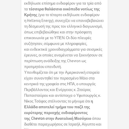
εκδήλωσε επίσημα ενδιαφέρον για τα τρία από
τα
τέσσερα θαλάσσια οικόπεδα νοτίως της
Κρήτης
(για το τέταρτο εκδήλωσε ενδιαφέρον
η Helleniq Energy), συνεχίζει να επαναβεβαιώνει
τη δέσμευσή της προς τον ελληνικό διαγωνισμό,
όπως επιβεβαιώθηκε και στην πρόσφατη
επικοινωνία με το ΥΠΕΝ. Οι δύο πλευρές
συζήτησαν, σύμφωνα με πληροφορίες,
και ενδεικτικά χρονοδιαγράμματα για σεισμικές
έρευνες, οι οποίες αναμένεται να ξεκινήσουν σε
περίπτωση ανάδειξης της Chevron ως
προτιμητέου επενδυτή.
Υπενθυμίζεται ότι με την Αμερικανική εταιρεία
είχαν συναντηθεί τον περασμένο Μάιο στα
κεντρικά της γραφεία στις ΗΠΑ, ο υπουργός
Περιβάλλοντος και Ενέργειας κ. Σταύρος
Παπασταύρου και αντίστοιχα ο Υφυπουργός κ.
Νίκος Τσάφος στέλνοντας το μήνυμα ότ
ι η
Ελλάδα αποτελεί τμήμα του παζλ της
ευρύτερης περιοχής ενδιαφέροντος
της Chevron στην Ανατολική Μεσόγειο
όπου
διαθέτει παραχωρήσεις σε Ισραήλ, Αίγυπτο και