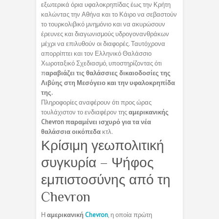
εξωτερικά όρια υφαλοκρηπίδας έως την Κρήτη
καλώντας την Αθήνα και το Κάιρο να σεβαστούν
το τουρκολιβικό μνημόνιο και να ακυρώσουν
έρευνες και διαγωνισμούς υδρογονανθράκων
μέχρι να επιλυθούν οι διαφορές. Ταυτόχρονα
απορρίπτει και τον Ελληνικό Θαλάσσιο
Χωροταξικό Σχεδιασμό, υποστηρίζοντας ότι
π
αραβιάζει τις θαλάσσιες δικαιοδοσίες της
Λιβύης στη Μεσόγειο και την υφαλοκρηπίδα
της.
Πληροφορίες αναφέρουν ότι προς ώρας
τουλάχιστον το ενδιαφέρον της
αμερικανικής
Chevron παραμένει ισχυρό για τα νέα
θαλάσσια οικόπεδα
κτλ.
Κρίσιμη γεωπολιτική
συγκυρία – Ψήφος
εμπιστοσύνης από τη
Chevron
Η
αμερικανική
Chevron
, η οποία πρώτη