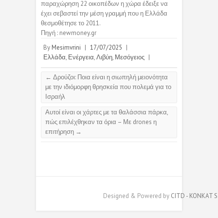
παραχώρηση 22 οικοπέδων η χώρα έδειξε να
έχει σεβαστεί την μέση γραμμή που η Ελλάδα
θεσμοθέτησε το 2011.
Πηγή : newmoney.gr
By
Mesimvrini
|
17/07/2025
|
Ελλάδα
,
Ενέργεια
,
Λιβύη
,
Μεσόγειος
|
←
Δρούζοι: Ποια είναι η σιωπηλή μειονότητα
με την ιδιόμορφη θρησκεία που πολεμά για το
Ισραήλ
Αυτοί είναι οι χάρτες με τα θαλάσσια πάρκα,
πώς επιλέχθηκαν τα όρια – Με drones η
επιτήρηση
→
Designed & Powered by
CITD - KONKAT S