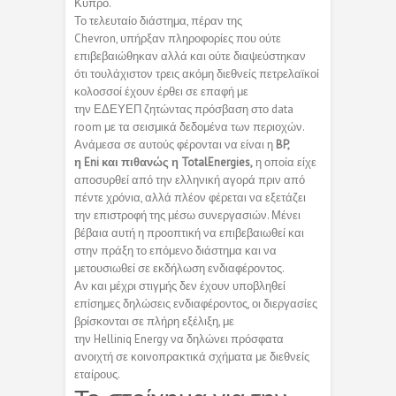
Κύπρο.
Το τελευταίο διάστημα, πέραν της
Chevron, υπήρξαν πληροφορίες που ούτε
επιβεβαιώθηκαν αλλά και ούτε διαψεύστηκαν
ότι τουλάχιστον τρεις ακόμη διεθνείς πετρελαϊκοί
κολοσσοί έχουν έρθει σε επαφή με
την ΕΔΕΥΕΠ ζητώντας πρόσβαση στο data
room με τα σεισμικά δεδομένα των περιοχών.
Ανάμεσα σε αυτούς φέρονται να είναι η
BP,
η Eni και πιθανώς η TotalEnergies,
η οποία είχε
αποσυρθεί από την ελληνική αγορά πριν από
πέντε χρόνια, αλλά πλέον φέρεται να εξετάζει
την επιστροφή της μέσω συνεργασιών. Μένει
βέβαια αυτή η προοπτική να επιβεβαιωθεί και
στην πράξη το επόμενο διάστημα και να
μετουσιωθεί σε εκδήλωση ενδιαφέροντος.
Αν και μέχρι στιγμής δεν έχουν υποβληθεί
επίσημες δηλώσεις ενδιαφέροντος, οι διεργασίες
βρίσκονται σε πλήρη εξέλιξη, με
την Helliniq Energy να δηλώνει πρόσφατα
ανοιχτή σε κοινοπρακτικά σχήματα με διεθνείς
εταίρους.