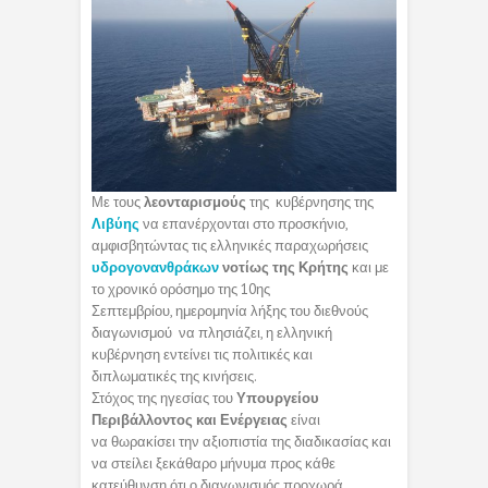
Με τους
λεονταρισμούς
της κυβέρνησης της
Λιβύης
να επανέρχονται στο προσκήνιο,
αμφισβητώντας τις ελληνικές παραχωρήσεις
υδρογονανθράκων
νοτίως της Κρήτης
και με
το χρονικό ορόσημο της 10ης
Σεπτεμβρίου, ημερομηνία λήξης του διεθνούς
διαγωνισμού να πλησιάζει, η ελληνική
κυβέρνηση εντείνει τις πολιτικές και
διπλωματικές της κινήσεις.
Στόχος της ηγεσίας του
Υπουργείου
Περιβάλλοντος και Ενέργειας
είναι
να θωρακίσει την αξιοπιστία της διαδικασίας και
να στείλει ξεκάθαρο μήνυμα προς κάθε
κατεύθυνση ότι ο διαγωνισμός προχωρά