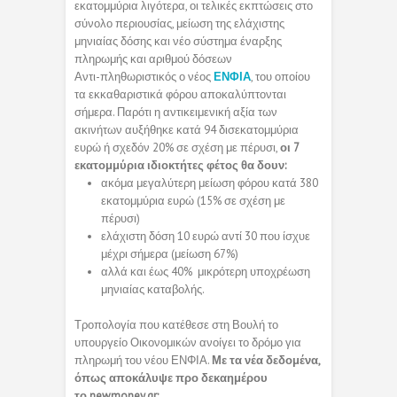
εκατομμύρια λιγότερα, οι τελικές εκπτώσεις στο
σύνολο περιουσίας, μείωση της ελάχιστης
μηνιαίας δόσης και νέο σύστημα έναρξης
πληρωμής και αριθμού δόσεων
Αντι-πληθωριστικός ο νέος
ΕΝΦΙΑ
, του οποίου
τα εκκαθαριστικά φόρου αποκαλύπτονται
σήμερα. Παρότι η αντικειμενική αξία των
ακινήτων αυξήθηκε κατά 94 δισεκατομμύρια
ευρώ ή σχεδόν 20% σε σχέση με πέρυσι,
οι 7
εκατομμύρια ιδιοκτήτες φέτος θα δουν:
ακόμα μεγαλύτερη μείωση φόρου κατά 380
εκατομμύρια ευρώ (15% σε σχέση με
πέρυσι)
ελάχιστη δόση 10 ευρώ αντί 30 που ίσχυε
μέχρι σήμερα (μείωση 67%)
αλλά και έως 40% μικρότερη υποχρέωση
μηνιαίας καταβολής.
Τροπολογία που κατέθεσε στη Βουλή το
υπουργείο Οικονομικών ανοίγει το δρόμο για
πληρωμή του νέου ΕΝΦΙΑ.
Με τα νέα δεδομένα,
όπως αποκάλυψε προ δεκαημέρου
το newmoney.gr: