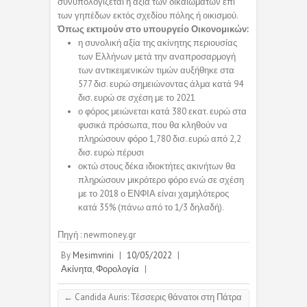
συνυπολογίζεται η αξία των δικαιωμάτων επί
των γηπέδων εκτός σχεδίου πόλης ή οικισμού.
Όπως εκτιμούν στο υπουργείο Οικονομικών:
η συνολική αξία της ακίνητης περιουσίας
των Ελλήνων μετά την αναπροσαρμογή
των αντικειμενικών τιμών αυξήθηκε στα
577 δισ. ευρώ σημειώνοντας άλμα κατά 94
δισ. ευρώ σε σχέση με το 2021
ο φόρος μειώνεται κατά 380 εκατ. ευρώ στα
φυσικά πρόσωπα, που θα κληθούν να
πληρώσουν φόρο 1,780 δισ. ευρώ από 2,2
δισ. ευρώ πέρυσι
οκτώ στους δέκα ιδιοκτήτες ακινήτων θα
πληρώσουν μικρότερο φόρο ενώ σε σχέση
με το 2018 ο ΕΝΦΙΑ είναι χαμηλότερος
κατά 35% (πάνω από το 1/3 δηλαδή).
Πηγή : newmoney.gr
By
Mesimvrini
|
10/05/2022
|
Ακίνητα
,
Φορολογία
|
←
Candida Auris: Τέσσερις θάνατοι στη Πάτρα