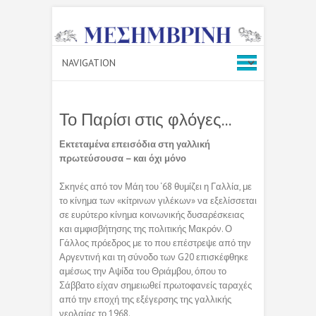
Το Παρίσι στις φλόγες…
Εκτεταμένα επεισόδια στη γαλλική
πρωτεύσουσα – και όχι μόνο
Σκηνές από τον Μάη του ‘68 θυμίζει η Γαλλία, με
το κίνημα των «κίτρινων γιλέκων» να εξελίσσεται
σε ευρύτερο κίνημα κοινωνικής δυσαρέσκειας
και αμφισβήτησης της πολιτικής Μακρόν. Ο
Γάλλος πρόεδρος με το που επέστρεψε από την
Αργεντινή και τη σύνοδο των G20 επισκέφθηκε
αμέσως την Αψίδα του Θριάμβου, όπου το
Σάββατο είχαν σημειωθεί πρωτοφανείς ταραχές
από την εποχή της εξέγερσης της γαλλικής
νεολαίας το 1968.