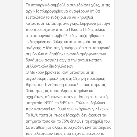
Το υπουργικό συμβούλιο συνεδρίασε χθες, με τις
αρχικές πληροφορίες να αναφέρουν ότι θα
εξεταζόταν το ενδεχόμενο να κηρυχθεί
κατάσταση έκτακτης ανάγκης. Σύμφωνα με πηγή
που προερχόταν από τα Ηλύσια Πεδία, τελικά
στο υπουργικό συμβούλιο δεν συζητήθηκε το
ενδεχόμενο επιβολής κατάστασης έκτακτης
ανάγκης. Η ίδια πηγή ανέφερε ότι στο υπουργικό
συμβούλιο συζητήθηκε η αναδιαμόρφωση των
δυνάμεων ασφαλείας για την αντιμετώπιση
μελλοντικών διαδηλώσεων.
Ο Μακρόν βρίσκεται αντιμέτωπος με τη
μεγαλύτερη πρόκληση στη 18μηνη προεδρική
θητεία του. Εντύπωση προκαλεί πως παρά τις
βιαιότητες, τις πυρπολήσεις κτηρίων και
οχημάτων, σύμφωνα με την επίσημη στατιστική
υπηρεσία INSEE, το 84% των Γάλλων δηλώνει
πως κατανοεί τον θυμό των «κίτρινων γιλέκων».
Το 81% πιστεύει πως ο Μακρόν δεν άκουσε τα
αιτήματά τους και το 75% δηλώνει τη στήριξή του.
Σε αντίθεση με άλλες ταραχώδεις κινητοποιήσεις
των τελευταίων ετών, που είχαν επίκεντρο τα