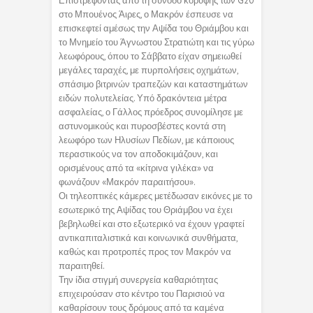
Επιστρέφοντας από τη σύνοδο κορυφής των G20
στο Μπουένος Άιρες, ο Μακρόν έσπευσε να
επισκεφτεί αμέσως την Αψίδα του Θριάμβου και
το Μνημείο του Άγνωστου Στρατιώτη και τις γύρω
λεωφόρους, όπου το Σάββατο είχαν σημειωθεί
μεγάλες ταραχές, με πυρπολήσεις οχημάτων,
σπάσιμο βιτρινών τραπεζών και καταστημάτων
ειδών πολυτελείας. Υπό δρακόντεια μέτρα
ασφαλείας, ο Γάλλος πρόεδρος συνομίλησε με
αστυνομικούς και πυροσβέστες κοντά στη
λεωφόρο των Ηλυσίων Πεδίων, με κάποιους
περαστικούς να τον αποδοκιμάζουν, και
ορισμένους από τα «κίτρινα γιλέκα» να
φωνάζουν «Μακρόν παραιτήσου».
Οι τηλεοπτικές κάμερες μετέδωσαν εικόνες με το
εσωτερικό της Αψίδας του Θριάμβου να έχει
βεβηλωθεί και στο εξωτερικό να έχουν γραφτεί
αντικαπιταλιστικά και κοινωνικά συνθήματα,
καθώς και προτροπές προς τον Μακρόν να
παραιτηθεί.
Την ίδια στιγμή συνεργεία καθαριότητας
επιχειρούσαν στο κέντρο του Παρισιού να
καθαρίσουν τους δρόμους από τα καμένα