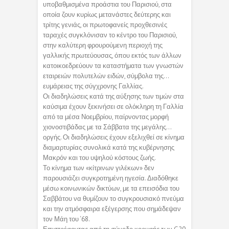
υποβαθμισμένα προάστια του Παρισιού, στα
οποία ζουν κυρίως μετανάστες δεύτερης και
τρίτης γενιάς, οι πρωτοφανείς προχθεσινές
ταραχές συγκλόνισαν το κέντρο του Παρισιού,
στην καλύτερη φρουρούμενη περιοχή της
γαλλικής πρωτεύουσας, όπου εκτός των άλλων
κατοικοεδρεύουν τα καταστήματα των γνωστών
εταιρειών πολυτελών ειδών, σύμβολα της…
ευμάρειας της σύγχρονης Γαλλίας.
Οι διαδηλώσεις κατά της αύξησης των τιμών στα
καύσιμα έχουν ξεκινήσει σε ολόκληρη τη Γαλλία
από τα μέσα Νοεμβρίου, παίρνοντας μορφή
χιονοστιβάδας με τα Σάββατα της μεγάλης…
οργής. Οι διαδηλώσεις έχουν εξελιχθεί σε κίνημα
διαμαρτυρίας συνολικά κατά της κυβέρνησης
Μακρόν και του υψηλού κόστους ζωής.
Το κίνημα των «κίτρινων γιλέκων» δεν
παρουσιάζει συγκροτημένη ηγεσία. Διαδόθηκε
μέσω κοινωνικών δικτύων, με τα επεισόδια του
Σαββάτου να θυμίζουν το συγκρουσιακό πνεύμα
και την ατμόσφαιρα εξέγερσης που σημάδεψαν
τον Μάη του ‘68.