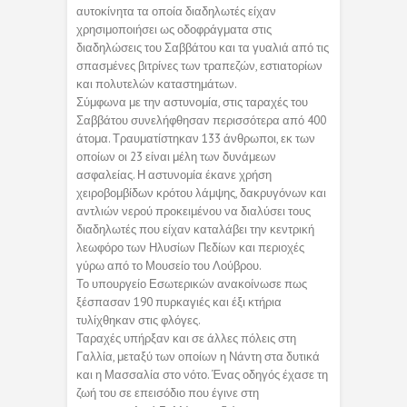
αυτοκίνητα τα οποία διαδηλωτές είχαν
χρησιμοποιήσει ως οδοφράγματα στις
διαδηλώσεις του Σαββάτου και τα γυαλιά από τις
σπασμένες βιτρίνες των τραπεζών, εστιατορίων
και πολυτελών καταστημάτων.
Σύμφωνα με την αστυνομία, στις ταραχές του
Σαββάτου συνελήφθησαν περισσότερα από 400
άτομα. Τραυματίστηκαν 133 άνθρωποι, εκ των
οποίων οι 23 είναι μέλη των δυνάμεων
ασφαλείας. Η αστυνομία έκανε χρήση
χειροβομβίδων κρότου λάμψης, δακρυγόνων και
αντλιών νερού προκειμένου να διαλύσει τους
διαδηλωτές που είχαν καταλάβει την κεντρική
λεωφόρο των Ηλυσίων Πεδίων και περιοχές
γύρω από το Μουσείο του Λούβρου.
Το υπουργείο Εσωτερικών ανακοίνωσε πως
ξέσπασαν 190 πυρκαγιές και έξι κτήρια
τυλίχθηκαν στις φλόγες.
Ταραχές υπήρξαν και σε άλλες πόλεις στη
Γαλλία, μεταξύ των οποίων η Νάντη στα δυτικά
και η Μασσαλία στο νότο. Ένας οδηγός έχασε τη
ζωή του σε επεισόδιο που έγινε στη