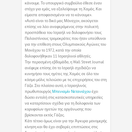
κάνουμε. Το υπουργικό συμβούλιο έθεσε έναν
στόχο για εμάς, να εξαλείψουμε τη Χαμάς. Και
είμαστε αποφασισμένοι να το κάνουμε».
«Αυτό είναι το δικό μας Μόναχο», ακούγεται
επίσης να λέει αναφερόμενος στην πολυετή
προσπάθεια του Ισραήλ να δολοφονήσει τους
Παλαιστίνιους τρομοκράτες που ήταν υπεύθυνοι
για την επίθεση στους Ολυμπιακούς Αγώνες του
Μονάχου το 1972, κατά την οποία
δολοφονήθηκαν 11 Ισραηλινοί αθλητές.
Την περασμένη εβδομάδα, η Wall Street Journal
ανέφερε επίσης ότι το Ισραήλ σχεδιάζει να
κυνηγήσει τους ηγέτες της Χαμάς σε όλο τον
κόσμο μόλις τελειώσει με τις επιχειρήσεις του στη
Γάζα. Στο πλαίσιο αυτό, ο Ισραηλινός
πρωθυπουργός
Μπενιαμίν Νετανιάχου
έχει
δώσει εντολή στις κατασκοπευτικές υπηρεσίες
να καταρτίσουν σχέδια για τη δολοφονία των
κορυφαίων ηγετών της οργάνωσης που
βρίσκονται εκτός Γάζας.
Κάτι τέτοιο όμως είναι για την Άγκυρα μονομερής
κίνηση και θα έχει σοβαρές επιπτώσεις στις