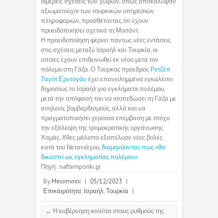
διμερείς σχέσεις των χωρών, όπως αποκάλυψαν
αξιωματούχοι των τουρκικών υπηρεσιών
πληροφοριών, προσθέτοντας ότι έχουν
προειδοποιήσει σχετικά τη Μοσάντ.
Η προειδοποίηση φέρνει πάντως νέες εντάσεις
στις σχέσεις μεταξύ Ισραήλ και Τουρκία, οι
οποίες έχουν επιδεινωθεί εκ νέου μετά τον
πόλεμο στη Γάζα. Ο Τούρκος πρόεδρος
Ρετζέπ
Ταγίπ Ερντογάν
έχει επανειλημμένα εγκαλέσει
δημοσίως το Ισραήλ για εγκλήματα πολέμου,
μετά την απόφασή του να ισοπεδώσει τη Γάζα με
ανηλεείς βομβαρδισμούς, αλλά και να
πραγματοποιήσει χερσαία επέμβαση με στόχο
την εξάλειψη της τρομοκρατικής οργάνωσης
Χαμάς. Χθες μάλιστα εξαπέλυσε νέες βολές
κατά του Νετανιάχου,
διαμηνύοντας πως «θα
δικαστεί ως εγκληματίας πολέμου».
Πηγή : naftemporiki.gr
By
Mesimvrini
|
05/12/2023
|
Επικαιρότητα
,
Ισραήλ
,
Τουρκία
|
←
Η κυβέρνηση κινείται στους ρυθμούς της