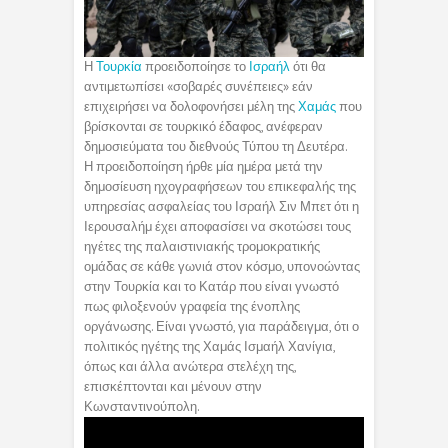
Η
Τουρκία
προειδοποίησε το
Ισραήλ
ότι θα
αντιμετωπίσει «σοβαρές συνέπειες» εάν
επιχειρήσει να δολοφονήσει μέλη της
Χαμάς
που
βρίσκονται σε τουρκικό έδαφος, ανέφεραν
δημοσιεύματα του διεθνούς Τύπου τη Δευτέρα.
Η προειδοποίηση ήρθε μία ημέρα μετά την
δημοσίευση ηχογραφήσεων του επικεφαλής της
υπηρεσίας ασφαλείας του Ισραήλ Σιν Μπετ ότι η
Ιερουσαλήμ έχει αποφασίσει να σκοτώσει τους
ηγέτες της παλαιστινιακής τρομοκρατικής
ομάδας σε κάθε γωνιά στον κόσμο, υπονοώντας
στην Τουρκία και το Κατάρ που είναι γνωστό
πως φιλοξενούν γραφεία της ένοπλης
οργάνωσης. Είναι γνωστό, για παράδειγμα, ότι ο
πολιτικός ηγέτης της Χαμάς Ισμαήλ Χανίγια,
όπως και άλλα ανώτερα στελέχη της,
επισκέπτονται και μένουν στην
Κωνσταντινούπολη.