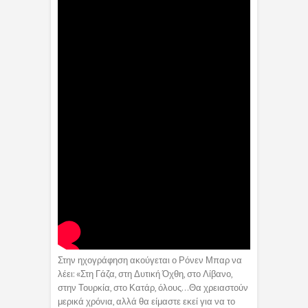
Στην ηχογράφηση ακούγεται ο Ρόνεν Μπαρ να
λέει: «Στη Γάζα, στη Δυτική Όχθη, στο Λίβανο,
στην Τουρκία, στο Κατάρ, όλους…Θα χρειαστούν
μερικά χρόνια, αλλά θα είμαστε εκεί για να το