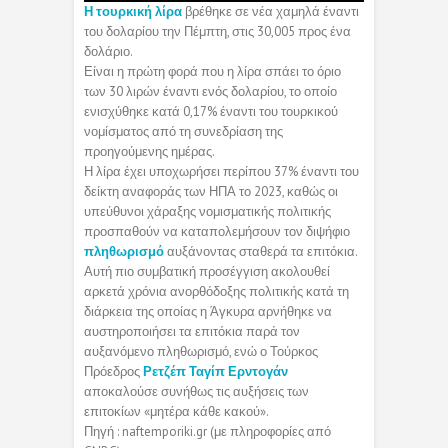
Η τουρκική λίρα
βρέθηκε σε νέα χαμηλά έναντι
του δολαρίου την Πέμπτη, στις 30,005 προς ένα
δολάριο.
Είναι η πρώτη φορά που η λίρα σπάει το όριο
των 30 λιρών έναντι ενός δολαρίου, το οποίο
ενισχύθηκε κατά 0,17% έναντι του τουρκικού
νομίσματος από τη συνεδρίαση της
προηγούμενης ημέρας.
Η λίρα έχει υποχωρήσει περίπου 37% έναντι του
δείκτη αναφοράς των ΗΠΑ το 2023, καθώς οι
υπεύθυνοι χάραξης νομισματικής πολιτικής
προσπαθούν να καταπολεμήσουν τον διψήφιο
πληθωρισμό
αυξάνοντας σταθερά τα επιτόκια.
Αυτή πιο συμβατική προσέγγιση ακολουθεί
αρκετά χρόνια ανορθόδοξης πολιτικής κατά τη
διάρκεια της οποίας η Άγκυρα αρνήθηκε να
αυστηροποιήσει τα επιτόκια παρά τον
αυξανόμενο πληθωρισμό, ενώ ο Τούρκος
Πρόεδρος
Ρετζέπ Ταγίπ Ερντογάν
αποκαλούσε συνήθως τις αυξήσεις των
επιτοκίων «μητέρα κάθε κακού».
Πηγή : naftemporiki.gr (με πληροφορίες από