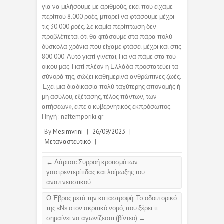
για να μιλήσουμε με αριθμούς, εκεί που είχαμε
περίπου 8.000 ροές, μπορεί να φτάσουμε μέχρι
τις 30.000 ροές. Σε καμία περίπτωση δεν
προβλέπεται ότι θα φτάσουμε στα πάρα πολύ
δύσκολα χρόνια που είχαμε φτάσει μέχρι και στις
800.000. Αυτό γιατί γίνεται; Για να πάμε στα του
οίκου μας. Γιατί πλέον η Ελλάδα προστατεύει τα
σύνορά της, σώζει καθημερινά ανθρώπινες ζωές.
Έχει μια διαδικασία πολύ ταχύτερης απονομής ή
μη ασύλου, εξέτασης, τέλος πάντων, των
αιτήσεων», είπε ο κυβερνητικός εκπρόσωπος.
Πηγή : naftemporiki.gr
By
Mesimvrini
|
26/09/2023
|
Μεταναστευτικό
|
←
Λάρισα: Συρροή κρουσμάτων
γαστρεντερίτιδας και λοίμωξης του
αναπνευστικού
Ο Έβρος μετά την καταστροφή: To οδοιπορικό
της «Ν» στον ακριτικό νομό, που ξέρει τι
σημαίνει να αγωνίζεσαι (βίντεο)
→