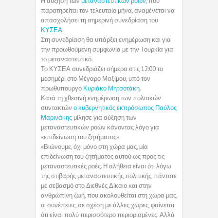
Η αύξηση των
μεταναστευτικών ροών
, που
παρατηρείται τον τελευταίο μήνα, αναμένεται να
απασχολήσει τη σημερινή συνεδρίαση του
ΚΥΣΕΑ
.
Στη συνεδρίαση θα υπάρξει ενημέρωση και για
την προωθούμενη συμφωνία με την Τουρκία για
το μεταναστευτικό.
Το ΚΥΣΕΑ συνεδριάζει σήμερα στις 12:00 το
μεσημέρι στο Μέγαρο Μαξίμου, υπό τον
πρωθυπουργό
Κυριάκο Μητσοτάκη
.
Κατά τη χθεσινή ενημέρωση των πολιτικών
συντακτών
ο κυβερνητικός εκπρόσωπος Παύλος
Μαρινάκης
μίλησε για αύξηση των
μεταναστευτικών ροών κάνοντας λόγο για
«επιδείνωση του ζητήματος».
«Βιώνουμε, όχι μόνο στη χώρα μας, μία
επιδείνωση του ζητήματος αυτού ως προς τις
μεταναστευτικές ροές. Η αλήθεια είναι ότι λόγω
της στιβαρής μεταναστευτικής πολιτικής, πάντοτε
με σεβασμό στο Διεθνές Δίκαιο και στην
ανθρώπινη ζωή, που ακολουθείται στη χώρα μας,
οι συνέπειες, σε σχέση με άλλες χώρες, φαίνεται
ότι είναι πολύ περισσότερο περιορισμένες. Αλλά