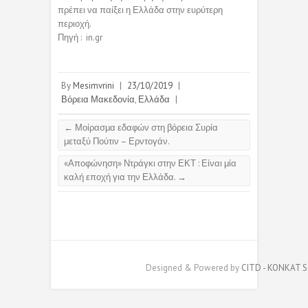
πρέπει να παίξει η Ελλάδα στην ευρύτερη
περιοχή.
Πηγή : in.gr
By
Mesimvrini
|
23/10/2019
|
Βόρεια Μακεδονία
,
Ελλάδα
|
←
Μοίρασμα εδαφών στη βόρεια Συρία
μεταξύ Πούτιν – Ερντογάν.
«Αποφώνηση» Ντράγκι στην ΕΚΤ : Είναι μία
καλή εποχή για την Ελλάδα.
→
Designed & Powered by
CITD - KONKAT S