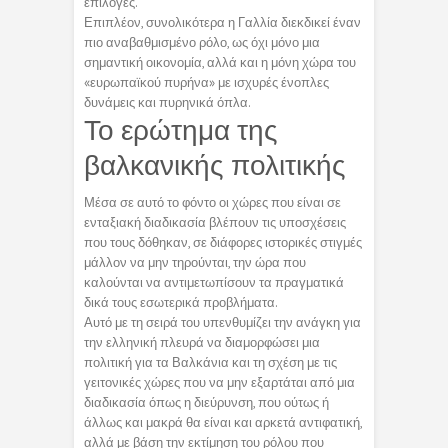
επιλογές.
Επιπλέον, συνολικότερα η Γαλλία διεκδικεί έναν
πιο αναβαθμισμένο ρόλο, ως όχι μόνο μια
σημαντική οικονομία, αλλά και η μόνη χώρα του
«ευρωπαϊκού πυρήνα» με ισχυρές ένοπλες
δυνάμεις και πυρηνικά όπλα.
Το ερώτημα της
βαλκανικής πολιτικής
Μέσα σε αυτό το φόντο οι χώρες που είναι σε
ενταξιακή διαδικασία βλέπουν τις υποσχέσεις
που τους δόθηκαν, σε διάφορες ιστορικές στιγμές
μάλλον να μην τηρούνται, την ώρα που
καλούνται να αντιμετωπίσουν τα πραγματικά
δικά τους εσωτερικά προβλήματα.
Αυτό με τη σειρά του υπενθυμίζει την ανάγκη για
την ελληνική πλευρά να διαμορφώσει μια
πολιτική για τα Βαλκάνια και τη σχέση με τις
γειτονικές χώρες που να μην εξαρτάται από μια
διαδικασία όπως η διεύρυνση, που ούτως ή
άλλως και μακρά θα είναι και αρκετά αντιφατική,
αλλά με βάση την εκτίμηση του ρόλου που