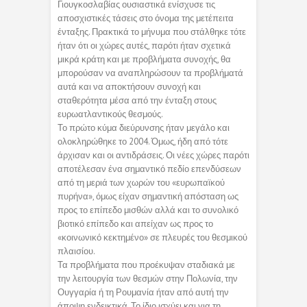
Γιουγκοσλαβίας ουσιαστικά ενίσχυσε τις
αποσχιστικές τάσεις στο όνομα της μετέπειτα
ένταξης. Πρακτικά το μήνυμα που στάλθηκε τότε
ήταν ότι οι χώρες αυτές, παρότι ήταν σχετικά
μικρά κράτη και με προβλήματα συνοχής, θα
μπορούσαν να αναπληρώσουν τα προβλήματά
αυτά και να αποκτήσουν συνοχή και
σταθερότητα μέσα από την ένταξη στους
ευρωατλαντικούς θεσμούς.
Το πρώτο κύμα διεύρυνσης ήταν μεγάλο και
ολοκληρώθηκε το 2004. Όμως, ήδη από τότε
άρχισαν και οι αντιδράσεις. Οι νέες χώρες παρότι
αποτέλεσαν ένα σημαντικό πεδίο επενδύσεων
από τη μεριά των χωρών του «ευρωπαϊκού
πυρήνα», όμως είχαν σημαντική απόσταση ως
προς το επίπεδο μισθών αλλά και το συνολικό
βιοτικό επίπεδο και απείχαν ως προς το
«κοινωνικό κεκτημένο» σε πλευρές του θεσμικού
πλαισίου.
Τα προβλήματα που προέκυψαν σταδιακά με
την λειτουργία των θεσμών στην Πολωνία, την
Ουγγαρία ή τη Ρουμανία ήταν από αυτή την
άποψη ενδεικτικά. Το ίδιο ισχύει και για τη