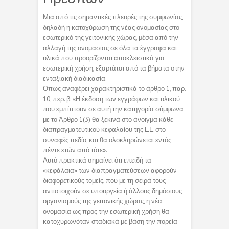
Μια από τις σημαντικές πλευρές της συμφωνίας,
δηλαδή η κατοχύρωση της νέας ονομασίας στο
εσωτερικό της γειτονικής χώρας, μέσα από την
αλλαγή της ονομασίας σε όλα τα έγγραφα και
υλικά που προορίζονται αποκλειστικά για
εσωτερική χρήση, εξαρτάται από τα βήματα στην
ενταξιακή διαδικασία.
Όπως αναφέρει χαρακτηριστικά το άρθρο 1, παρ.
10, περ. β: «Η έκδοση των εγγράφων και υλικού
που εμπίπτουν σε αυτή την κατηγορία σύμφωνα
με το Άρθρο 1(3) θα ξεκινά στο άνοιγμα κάθε
διαπραγματευτικού κεφαλαίου της ΕΕ στο
συναφές πεδίο, και θα ολοκληρώνεται εντός
πέντε ετών από τότε».
Αυτό πρακτικά σημαίνει ότι επειδή τα
«κεφάλαια» των διαπραγματεύσεων αφορούν
διαφορετικούς τομείς, που με τη σειρά τους
αντιστοιχούν σε υπουργεία ή άλλους δημόσιους
οργανισμούς της γειτονικής χώρας, η νέα
ονομασία ως προς την εσωτερική χρήση θα
κατοχυρωνόταν σταδιακά με βάση την πορεία