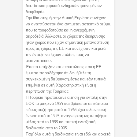
διαπίστωση αρκετά ενδημικών φαινομένων
διαφθοράς.
Την ίδια στιγμή στην Δυτική Ευρώπη συνέχισε
να αναπτύσσεται ένα αντιμεταναστευτικό ρεύμα,
που το τροφοδοτούσε και η ανερχόμενη
ακροδεξιά. Άλλωστε, οι χώρες της διεύρυνσης
ήταν χώρες που είχαν σημαντική μετανάστευση
προς τις χώρες της ΕΕ και συνέχισαν και μετά
την ένταξη να έχουν πολίτες τους να
μεταναστεύουν.
Έπειτα υπήρξαν και περιπτώσεις που η ΕΕ
έμμεσα παραδέχτηκε ότι δεν ήθελε τη
συγκεκριμένη διεύρυνση, έστω και εάν τυπικά
επιμένει σε αυτή. Χαρακτηριστική είναι η
περίπτωση της Τουρκίας.
Η Τουρκία πρωτοέκανε αίτηση για ένταξη στην
ΕΟΚ το μακρινό 1959 και βρίσκεται σε κάποιου
είδους συζήτηση από το 1963, έχει τελωνειακή
ένωση από το 1995, αναγνώριση ως υποψήφιο
μέλος από το 1999 και τυπική ενταξιακή
διαδικασία από το 2005.
Παρ’ όλα αυτά η διαδικασία είναι εδώ και αρκετά