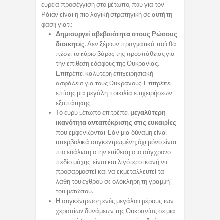
ευρεία προσέγγιση στο μέτωπο, που για τον
Ράιαν είναι η πιο λογική στρατηγική σε αυτή τη
φάση γιατί:
Δημιουργεί αβεβαιότητα στους Ρώσους
διοικητές.
Δεν ξέρουν πραγματικά πού θα
πέσει το κύριο βάρος της προσπάθειας για
την επίθεση εδάφους της Ουκρανίας.
Επιτρέπει καλύτερη επιχειρησιακή
ασφάλεια για τους Ουκρανούς. Επιτρέπει
επίσης μια μεγάλη ποικιλία επιχειρήσεων
εξαπάτησης.
Το ευρύ μέτωπο επιτρέπει
μεγαλύτερη
ικανότητα ανταπόκρισης στις ευκαιρίες
που εμφανίζονται. Εάν μια δύναμη είναι
υπερβολικά συγκεντρωμένη, όχι μόνο είναι
πιο ευάλωτη στην επίθεση στο σύγχρονο
πεδίο μάχης, είναι και λιγότερο ικανή να
προσαρμοστεί και να εκμεταλλευτεί τα
λάθη του εχθρού σε ολόκληρη τη γραμμή
του μετώπου.
Η συγκέντρωση ενός μεγάλου μέρους των
χερσαίων δυνάμεων της Ουκρανίας σε μια