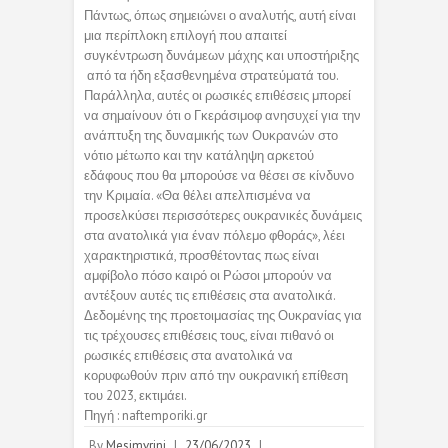
Πάντως, όπως σημειώνει ο αναλυτής, αυτή είναι
μια περίπλοκη επιλογή που απαιτεί
συγκέντρωση δυνάμεων μάχης και υποστήριξης
από τα ήδη εξασθενημένα στρατεύματά του.
Παράλληλα, αυτές οι ρωσικές επιθέσεις μπορεί
να σημαίνουν ότι ο Γκεράσιμοφ ανησυχεί για την
ανάπτυξη της δυναμικής των Ουκρανών στο
νότιο μέτωπο και την κατάληψη αρκετού
εδάφους που θα μπορούσε να θέσει σε κίνδυνο
την Κριμαία. «Θα θέλει απελπισμένα να
προσελκύσει περισσότερες ουκρανικές δυνάμεις
στα ανατολικά για έναν πόλεμο φθοράς», λέει
χαρακτηριστικά, προσθέτοντας πως είναι
αμφίβολο πόσο καιρό οι Ρώσοι μπορούν να
αντέξουν αυτές τις επιθέσεις στα ανατολικά.
Δεδομένης της προετοιμασίας της Ουκρανίας για
τις τρέχουσες επιθέσεις τους, είναι πιθανό οι
ρωσικές επιθέσεις στα ανατολικά να
κορυφωθούν πριν από την ουκρανική επίθεση
του 2023, εκτιμάει.
Πηγή : naftemporiki.gr
By
Mesimvrini
|
23/06/2023
|