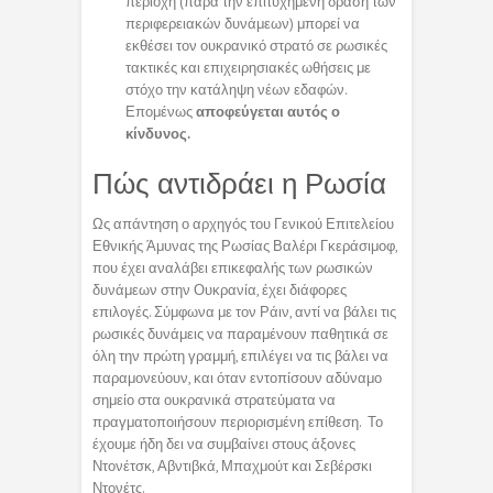
περιοχή (παρά την επιτυχημένη δράση των
περιφερειακών δυνάμεων) μπορεί να
εκθέσει τον ουκρανικό στρατό σε ρωσικές
τακτικές και επιχειρησιακές ωθήσεις με
στόχο την κατάληψη νέων εδαφών.
Επομένως
αποφεύγεται αυτός ο
κίνδυνος.
Πώς αντιδράει η Ρωσία
Ως απάντηση ο αρχηγός του Γενικού Επιτελείου
Εθνικής Άμυνας της Ρωσίας Βαλέρι Γκεράσιμοφ,
που έχει αναλάβει επικεφαλής των ρωσικών
δυνάμεων στην Ουκρανία, έχει διάφορες
επιλογές. Σύμφωνα με τον Ράιν, αντί να βάλει τις
ρωσικές δυνάμεις να παραμένουν παθητικά σε
όλη την πρώτη γραμμή, επιλέγει να τις βάλει να
παραμονεύουν, και όταν εντοπίσουν αδύναμο
σημείο στα ουκρανικά στρατεύματα να
πραγματοποιήσουν περιορισμένη επίθεση. Το
έχουμε ήδη δει να συμβαίνει στους άξονες
Ντονέτσκ, Αβντιβκά, Μπαχμούτ και Σεβέρσκι
Ντονέτς.