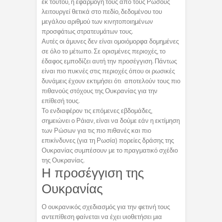
εκ τούτου, η εφαρμογή τους από τους Ρώσους
λειτουργεί θετικά στο πεδίο, δεδομένου του
μεγάλου αριθμού των κινητοποιημένων
προσφάτως στρατευμάτων τους.
Αυτές οι άμυνες δεν είναι ομοιόμορφα δομημένες
σε όλο το μέτωπο. Σε ορισμένες περιοχές, το
έδαφος εμποδίζει αυτή την προσέγγιση. Πάντως
είναι πιο πυκνές στις περιοχές όπου οι ρωσικές
δυνάμεις έχουν εκτιμήσει ότι αποτελούν τους πιο
πιθανούς στόχους της Ουκρανίας για την
επίθεσή τους.
Το ενδιαφέρον τις επόμενες εβδομάδες,
σημειώνει ο Ράιαν, είναι να δούμε εάν η εκτίμηση
των Ρώσων για τις πιο πιθανές και πιο
επικίνδυνες (για τη Ρωσία) πορείες δράσης της
Ουκρανίας συμπέσουν με το πραγματικό σχέδιο
της Ουκρανίας.
Η προσέγγιση της
Ουκρανίας
Ο ουκρανικός σχεδιασμός για την φετινή τους
αντεπίθεση φαίνεται να έχει υιοθετήσει μια