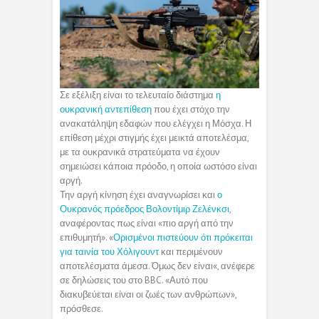
Σε εξέλιξη είναι το τελευταίο διάστημα
η
ουκρανική αντεπίθεση
που έχει στόχο την
ανακατάληψη εδαφών που ελέγχει η Μόσχα. Η
επίθεση μέχρι στιγμής έχει μεικτά αποτελέσμα,
με τα ουκρανικά στρατεύματα να έχουν
σημειώσει κάποια πρόοδο, η οποία ωστόσο είναι
αργή.
Την αργή κίνηση έχει αναγνωρίσει και
ο
Ουκρανός πρόεδρος Βολοντίμιρ Ζελένκσι
,
αναφέροντας πως είναι «πιο αργή από την
επιθυμητή». «
Ορισμένοι πιστεύουν ότι πρόκειται
για ταινία του Χόλιγουντ
και περιμένουν
αποτελέσματα άμεσα. Όμως δεν είναι«, ανέφερε
σε δηλώσεις του στο BBC. «Αυτό που
διακυβεύεται είναι οι ζωές των ανθρώπων»,
πρόσθεσε.