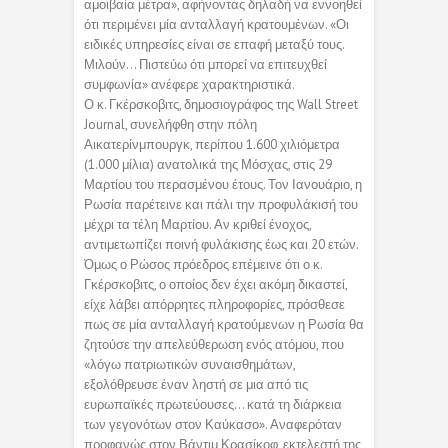
αμοιβαία μέτρα», αφήνοντας δηλαδή να εννοηθεί
ότι περιμένει μία ανταλλαγή κρατουμένων. «Οι
ειδικές υπηρεσίες είναι σε επαφή μεταξύ τους.
Μιλούν… Πιστεύω ότι μπορεί να επιτευχθεί
συμφωνία» ανέφερε χαρακτηριστικά.
Ο κ. Γκέρσκοβιτς, δημοσιογράφος της Wall Street
Journal, συνελήφθη στην πόλη
Αικατερίνμπουργκ, περίπου 1.600 χιλιόμετρα
(1.000 μίλια) ανατολικά της Μόσχας, στις 29
Μαρτίου του περασμένου έτους. Τον Ιανουάριο, η
Ρωσία παρέτεινε και πάλι την προφυλάκισή του
μέχρι τα τέλη Μαρτίου. Αν κριθεί ένοχος,
αντιμετωπίζει ποινή φυλάκισης έως και 20 ετών.
Όμως ο Ρώσος πρόεδρος επέμεινε ότι ο κ.
Γκέρσκοβιτς, ο οποίος δεν έχει ακόμη δικαστεί,
είχε λάβει απόρρητες πληροφορίες, πρόσθεσε
πως σε μία ανταλλαγή κρατούμενων η Ρωσία θα
ζητούσε την απελεύθερωση ενός ατόμου, που
«λόγω πατριωτικών συναισθημάτων,
εξολόθρευσε έναν ληστή σε μια από τις
ευρωπαϊκές πρωτεύουσες… κατά τη διάρκεια
των γεγονότων στον Καύκασο». Αναφερόταν
προφανώς στον Βάντιμ Κρασίκοφ, εκτελεστή της