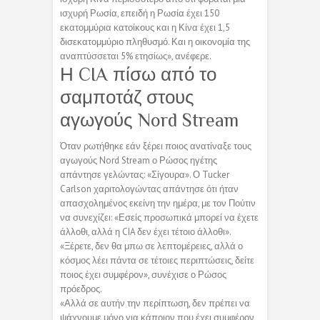
ισχυρή Ρωσία, επειδή η Ρωσία έχει 150
εκατομμύρια κατοίκους και η Κίνα έχει 1,5
δισεκατομμύριο πληθυσμό. Και η οικονομία της
αναπτύσσεται 5% ετησίως», ανέφερε.
Η CIA πίσω από το
σαμποτάζ στους
αγωγούς Nord Stream
Όταν ρωτήθηκε εάν ξέρει ποιος ανατίναξε τους
αγωγούς Nord Stream ο Ρώσος ηγέτης
απάντησε γελώντας: «Σίγουρα». Ο Tucker
Carlson χαριτολογώντας απάντησε ότι ήταν
απασχολημένος εκείνη την ημέρα, με τον Πούτιν
να συνεχίζει: «Εσείς προσωπικά μπορεί να έχετε
άλλοθι, αλλά η CIA δεν έχει τέτοιο άλλοθι».
«Ξέρετε, δεν θα μπω σε λεπτομέρειες, αλλά ο
κόσμος λέει πάντα σε τέτοιες περιπτώσεις, δείτε
ποιος έχει συμφέρον», συνέχισε ο Ρώσος
πρόεδρος.
«Αλλά σε αυτήν την περίπτωση, δεν πρέπει να
ψάχνουμε μόνο για κάποιον που έχει συμφέρον,