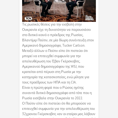
Τις ρωσικές θέσεις για την εισβολή στην
Ουκρανία είχε τη δυνατότητα να παρουσιάσει
στο δυτικό κοινό ο πρόεδρος της Ρωσίας,
Βλαντίμιρ Πούτιν, σε μία δίωρη συνέντευξη στον
Αμερικανό δημοσιογράφο, Tucker Carlson.
Μεταξύ άλλων ο Πούτιν είπε ότι πιστεύει ότι
μπορεί να επιτευχθεί συμφωνία για την
απελευθέρωση του Έβαν Γκέρσκοβιτς,
Αμερικανού δημοσιογράφου της WSJ, που
κρατείται από πέρυσι στη Ρωσία με την
κατηγορία της κατασκοπείας, ενώ μίλησε για
τους προέδρους των ΗΠΑ και τη CIA.
Είναι η πρώτη φορά που ο Ρώσος ηγέτης
συναντά δυτικό δημοσιογράφο από τότε που η
Ρωσία εισέβαλε στην Ουκρανία το 2022.
Ο Πούτιν είπε ότι πιστεύει ότι θα μπορούσε να
επιτευχθεί συμφωνία για την απελευθέρωση του
32χρονου Γκέρσκοβιτς «αν οι εταίροι μας λάβουν