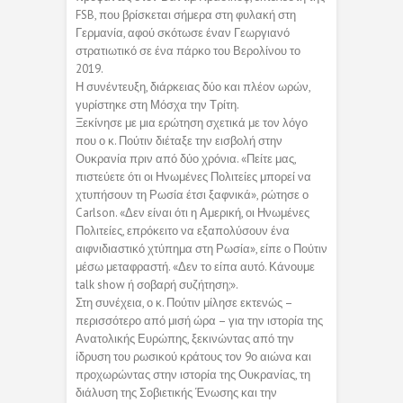
FSB, που βρίσκεται σήμερα στη φυλακή στη
Γερμανία, αφού σκότωσε έναν Γεωργιανό
στρατιωτικό σε ένα πάρκο του Βερολίνου το
2019.
Η συνέντευξη, διάρκειας δύο και πλέον ωρών,
γυρίστηκε στη Μόσχα την Τρίτη.
Ξεκίνησε με μια ερώτηση σχετικά με τον λόγο
που ο κ. Πούτιν διέταξε την εισβολή στην
Ουκρανία πριν από δύο χρόνια. «Πείτε μας,
πιστεύετε ότι οι Ηνωμένες Πολιτείες μπορεί να
χτυπήσουν τη Ρωσία έτσι ξαφνικά», ρώτησε ο
Carlson. «Δεν είναι ότι η Αμερική, οι Ηνωμένες
Πολιτείες, επρόκειτο να εξαπολύσουν ένα
αιφνιδιαστικό χτύπημα στη Ρωσία», είπε ο Πούτιν
μέσω μεταφραστή. «Δεν το είπα αυτό. Κάνουμε
talk show ή σοβαρή συζήτηση;».
Στη συνέχεια, ο κ. Πούτιν μίλησε εκτενώς –
περισσότερο από μισή ώρα – για την ιστορία της
Ανατολικής Ευρώπης, ξεκινώντας από την
ίδρυση του ρωσικού κράτους τον 9ο αιώνα και
προχωρώντας στην ιστορία της Ουκρανίας, τη
διάλυση της Σοβιετικής Ένωσης και την