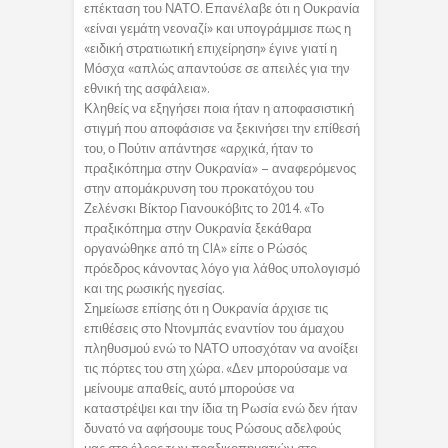
επέκταση του ΝΑΤΟ. Επανέλαβε ότι η Ουκρανία
«είναι γεμάτη νεοναζί» και υπογράμμισε πως η
«ειδική στρατιωτική επιχείρηση» έγινε γιατί η
Μόσχα «απλώς απαντούσε σε απειλές για την
εθνική της ασφάλεια».
Κληθείς να εξηγήσει ποια ήταν η αποφασιστική
στιγμή που αποφάσισε να ξεκινήσει την επίθεσή
του, ο Πούτιν απάντησε «αρχικά, ήταν το
πραξικόπημα στην Ουκρανία» – αναφερόμενος
στην απομάκρυνση του προκατόχου του
Ζελένσκι Βίκτορ Γιανουκόβιτς το 2014. «Το
πραξικόπημα στην Ουκρανία ξεκάθαρα
οργανώθηκε από τη CIA» είπε ο Ρώσός
πρόεδρος κάνοντας λόγο για λάθος υπολογισμό
και της ρωσικής ηγεσίας.
Σημείωσε επίσης ότι η Ουκρανία άρχισε τις
επιθέσεις στο Ντονμπάς εναντίον του άμαχου
πληθυσμού ενώ το ΝΑΤΟ υποσχόταν να ανοίξει
τις πόρτες του στη χώρα. «Δεν μπορούσαμε να
μείνουμε απαθείς, αυτό μπορούσε να
καταστρέψει και την ίδια τη Ρωσία ενώ δεν ήταν
δυνατό να αφήσουμε τους Ρώσους αδελφούς