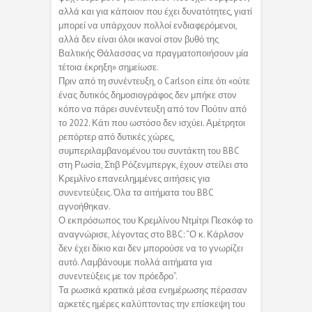
αλλά και για κάποιον που έχει δυνατότητες, γιατί
μπορεί να υπάρχουν πολλοί ενδιαφερόμενοι,
αλλά δεν είναι όλοι ικανοί στον βυθό της
Βαλτικής Θάλασσας να πραγματοποιήσουν μία
τέτοια έκρηξη» σημείωσε.
Πριν από τη συνέντευξη, ο Carlson είπε ότι «ούτε
ένας δυτικός δημοσιογράφος δεν μπήκε στον
κόπο να πάρει συνέντευξη από τον Πούτιν από
το 2022. Κάτι που ωστόσο δεν ισχύει. Αμέτρητοι
ρεπόρτερ από δυτικές χώρες,
συμπεριλαμβανομένου του συντάκτη του BBC
στη Ρωσία, Στιβ Ρόζενμπεργκ, έχουν στείλει στο
Κρεμλίνο επανειλημμένες αιτήσεις για
συνεντεύξεις. Όλα τα αιτήματα του BBC
αγνοήθηκαν.
Ο εκπρόσωπος του Κρεμλίνου Ντμίτρι Πεσκόφ το
αναγνώρισε, λέγοντας στο BBC: “Ο κ. Κάρλσον
δεν έχει δίκιο και δεν μπορούσε να το γνωρίζει
αυτό. Λαμβάνουμε πολλά αιτήματα για
συνεντεύξεις με τον πρόεδρο”.
Τα ρωσικά κρατικά μέσα ενημέρωσης πέρασαν
αρκετές ημέρες καλύπτοντας την επίσκεψη του