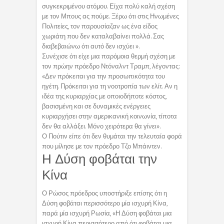
συγκεκριμένου ατόμου. Είχα πολύ καλή σχέση
με τον Μπους ας πούμε. Ξέρω ότι στις Ηνωμένες
Πολιτείες, τον παρουσίαζαν ως ένα είδος
χωριάτη που δεν καταλαβαίνει πολλά. Σας
διαβεβαιώνω ότι αυτό δεν ισχύει ».
Συνέχισε ότι είχε μια παρόμοια θερμή σχέση με
τον πρώην πρόεδρο Ντόναλντ Τραμπ, λέγοντας:
«Δεν πρόκειται για την προσωπικότητα του
ηγέτη. Πρόκειται για τη νοοτροπία των ελίτ. Αν η
ιδέα της κυριαρχίας με οποιοδήποτε κόστος,
βασισμένη και σε δυναμικές ενέργειες
κυριαρχήσει στην αμερικανική κοινωνία, τίποτα
δεν θα αλλάξει. Μόνο χειρότερα θα γίνει».
Ο Πούτιν είπε ότι δεν θυμάται την τελευταία φορά
που μίλησε με τον πρόεδρο Τζο Μπάιντεν.
Η Δύση φοβάται την
Κίνα
Ο Ρώσος πρόεδρος υποστήριξε επίσης ότι η
Δύση φοβάται περισσότερο μία ισχυρή Κίνα,
παρά μία ισχυρή Ρωσία, «Η Δύση φοβάται μια
ισχυρή Κίνα περισσότερο από ότι φοβάται μια