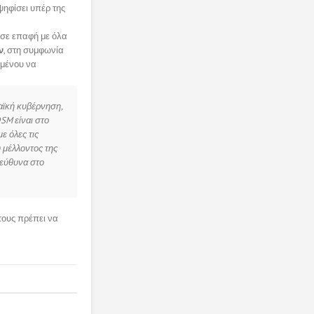
ψηφίσει υπέρ της
 σε επαφή με όλα
ν
, στη συμφωνία
ιμένου να
παϊκή κυβέρνηση,
SM είναι στο
ε όλες τις
 μέλλοντος της
πεύθυνα στο
τους πρέπει να