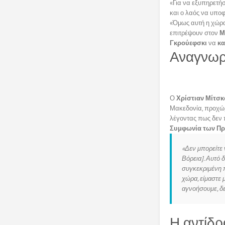
«Για να εξυπηρετήσ
και ο λαός να υπο
«Όμως αυτή η χώρα 
επιτρέψουν στον
Μ
Γκρούεφσκι
να
κα
Αναγνωρί
Ο
Χρίστιαν Μίτσκ
Μακεδονία, προχώ
λέγοντας πως δεν π
Συμφωνία των Π
«Δεν μπορείτε 
Βόρεια]. Αυτό 
συγκεκριμένη π
χώρα, είμαστε 
αγνοήσουμε, δε
Η αντίδρ