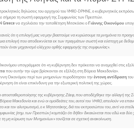
προκλητικές δηλώσεις του αρχηγού του VMRO-DPMNE, ο κυβερνητικός εκπρόσω
ξε σήμερα τη σωστή εφαρμογή της Συμφωνίας των Πρεσπών.
N Greece
να σχολιάσει την τοποθέτηση Μιτσκόσκι ο
Γιάννης Οικονόμου
υπογ
κανείς ότι η επιλογή μας να μην βιαστούμε να κυρώσουμε τα μνημόνια το προη
ι μια επιλογή που αποδεικνύεται εκ των πραγμάτων σωστή και εύστοχη με δεδομέ
στούν έναν μηχανισμό ελέγχου ορθής εφαρμογής της συμφωνίας».
Οικονόμου υπογράμμισε ότι «η κυβέρνηση δεν πρόκειται να αναμιχθεί στις εξελί
ατα
που αυτήν την ώρα βρίσκονται σε εξέλιξη στη Βόρεια Μακεδονία».
ιάννη Οικονόμου περί των μνημονίων πυροδότησαν την
έντονη αντίδραση
του
έρνηση ότι είναι επικίνδυνη για την εξωτερική πολιτική της χώρας.
δο αποσταθεροποίησης της κυβέρνησης Ζάεφ, που αποδέχθηκε την αλλαγή της Σ
Βόρεια Μακεδονία και ενώ οι ομοϊδεάτες του, αυτοί του VMRO, απειλούν να επα
ο και τον αλυτρωτισμό, ο κ Μητσοτάκης, διά του εκπροσώπου του, αντί να στείλ
υμφωνίας [σημ. των Πρεσπών] κομπάζει ότι δήθεν δικαιώνεται που εδώ και δύο 
 τη μη κύρωση των Μνημονίων» τονίζεται σε σχετική ανακοίνωση.