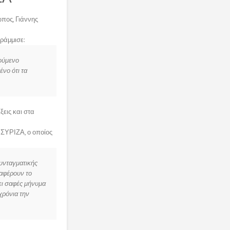
πος, Γιάννης
ράμμισε:
γούμενο
νο ότι τα
ξεις και στα
 ΣΥΡΙΖΑ, ο οποίος
υνταγματικής
ναφέρουν το
ει σαφές μήνυμα
χρόνια την