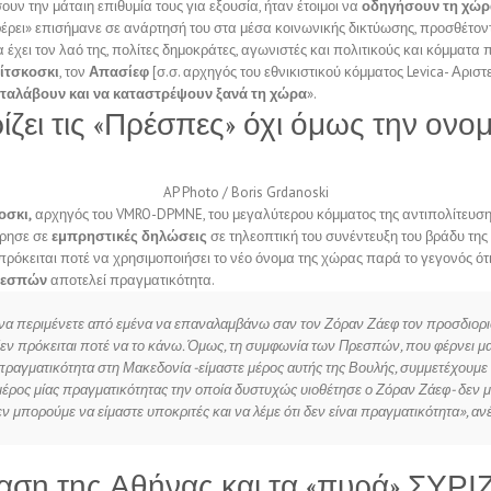
ουν την μάταιη επιθυμία τους για εξουσία, ήταν έτοιμοι να
οδηγήσουν τη χώρ
φέρει» επισήμανε σε ανάρτησή του στα μέσα κοινωνικής δικτύωσης, προσθέτον
έχει τον λαό της, πολίτες δημοκράτες, αγωνιστές και πολιτικούς και κόμματα 
ίτσκοσκι
, τον
Απασίεφ
[σ.σ. αρχηγός του εθνικιστικού κόμματος Levica- Αριστ
ταλάβουν και να καταστρέψουν ξανά τη χώρα
».
ζει τις «Πρέσπες» όχι όμως την ονο
AP Photo / Boris Grdanoski
οσκι,
αρχηγός του VMRO-DPMNE, του μεγαλύτερου κόμματος της αντιπολίτευση
ρησε σε
εμπρηστικές δηλώσεις
σε τηλεοπτική του συνέντευξη του βράδυ της
ρόκειται ποτέ να χρησιμοποιήσει το νέο όνομα της χώρας παρά το γεγονός ότ
ρεσπών
αποτελεί πραγματικότητα.
να περιμένετε από εμένα να επαναλαμβάνω σαν τον Ζόραν Ζάεφ τον προσδιορισ
δεν πρόκειται ποτέ να το κάνω. Όμως, τη συμφωνία των Πρεσπών, που φέρνει μαζ
ραγματικότητα στη Μακεδονία -είμαστε μέρος αυτής της Βουλής, συμμετέχουμε
μέρος μίας πραγματικότητας την οποία δυστυχώς υιοθέτησε ο Ζόραν Ζάεφ- δεν 
ν μπορούμε να είμαστε υποκριτές και να λέμε ότι δεν είναι πραγματικότητα», αν
αση της Αθήνας και τα «πυρά» ΣΥΡΙ