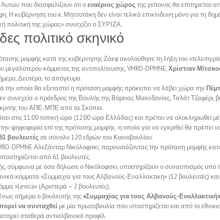
 Αυτών που διασφαλίζουν ότι ο
εναέριος χώρος
της γείτονος θα επιτηρείται α
. Η κυβέρνηση του κ. Μητσοτάκη δεν είναι τελικά επικίνδυνη μόνο για τη δημ
ική πολιτική της χώρας» συνεχίζει ο ΣΥΡΙΖΑ.
ες πολιτικό σκηνικό
ότασης μομφής κατά της κυβέρνησης Ζάεφ ακολούθησε τη λήξη του «τελεσιγρά
ου μεγαλύτερου κόμματος της αντιπολίτευσης, VMRO-DPMNE,
Χρίστιαν Μίτσκο
ήμερα, Δευτέρα, το απόγευμα.
ά την οποία θα εξεταστεί η πρόταση μομφής πρόκειται να λάβει χώρα την
Πέμ
ν συνεχεία ο πρόεδρος της Βουλής της Βόρειας Μακεδονίας, Ταλάτ Τζαφέρι, 
οκριτής του ΑΠΕ-ΜΠΕ από τα Σκόπια.
σει στις 11:00 τοπική ώρα (12:00 ώρα Ελλάδας) και πρέπει να ολοκληρωθεί μ
ε την ψηφοφορία επί της πρότασης μομφής -η οποία για να εγκριθεί θα πρέπει 
61 βουλευτές
σε σύνολο 120 εδρών του Κοινοβουλίου.
MRO-DPMNE Αλεξάνταρ Νικόλοφσκι, παρουσιάζοντας την πρόταση μομφής κατ
 υποστηρίζεται από 61 βουλευτές.
ς, σύμφωνα με όσα δήλωσε ο Νικόλοφσκι, υποστηρίζουν ο συνασπισμός υπό
ανικά κόμματα «Συμμαχία για τους Αλβανούς-Εναλλακτική» (12 βουλευτές) και
όμμα «Levica» (Αριστερά – 2 βουλευτές).
νως σήμερα ο βουλευτής της
«Συμμαχίας για τους Αλβανούς-Εναλλακτική
πορεί να συνταχθεί
με μία πρωτοβουλία που υποστηρίζεται και από το εθνικι
 διατηρεί σταθερά αντιαλβανικό προφίλ.