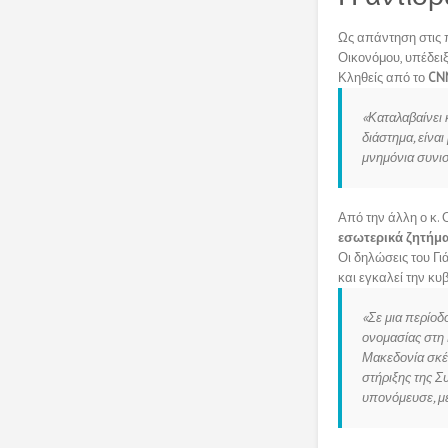
Ως απάντηση στις 
Οικονόμου, υπέδει
Κληθείς από το
CN
«Καταλαβαίνει 
διάστημα, είνα
μνημόνια συνι
Από την άλλη ο κ. 
εσωτερικά ζητήμ
Οι δηλώσεις του Γ
και εγκαλεί την κυβ
«Σε μια περίο
ονομασίας στη 
Μακεδονία σκέτ
στήριξης της Σ
υπονόμευσε, με