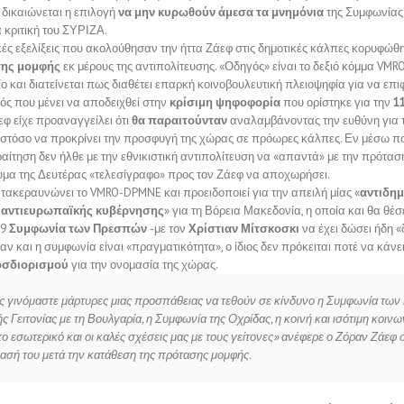
 δικαιώνεται η επιλογή
να μην κυρωθούν άμεσα τα μνημόνια
της Συμφωνίας 
α κριτική του ΣΥΡΙΖΑ.
κές εξελίξεις που ακολούθησαν την ήττα Ζάεφ στις δημοτικές κάλπες κορυφώθ
σης μομφής
εκ μέρους της αντιπολίτευσης. «Οδηγός» είναι το δεξιό κόμμα V
ίο και διατείνεται πως διαθέτει επαρκή κοινοβουλευτική πλειοψηφία για να επι
ός που μένει να αποδειχθεί στην
κρίσιμη ψηφοφορία
που ορίστηκε για την
1
εφ είχε προαναγγείλει ότι
θα παραιτούνταν
αναλαμβάνοντας την ευθύνη για τ
ωστόσο να προκρίνει την προσφυγή της χώρας σε πρόωρες κάλπες. Εν μέσω πο
αίτηση δεν ήλθε με την εθνικιστική αντιπολίτευση να «απαντά» με την πρότα
μα της Δευτέρας «τελεσίγραφο» προς τον Ζάεφ να αποχωρήσει.
τακεραυνώνει το VMRO-DPMNE και προειδοποιεί για την απειλή μίας «
αντιδημ
ι αντιευρωπαϊκής κυβέρνησης
» για τη Βόρεια Μακεδονία, η οποία και θα θέσ
19
Συμφωνία των Πρεσπών
-με τον
Χρίστιαν Μίτσκοσκι
να έχει δώσει ήδη 
ν και η συμφωνία είναι «πραγματικότητα», ο ίδιος δεν πρόκειται ποτέ να κάνε
οσδιορισμού
για την ονομασία της χώρας.
ες γινόμαστε μάρτυρες μιας προσπάθειας να τεθούν σε κίνδυνο η Συμφωνία τω
 Γειτονίας με τη Βουλγαρία, η Συμφωνία της Οχρίδας, η κοινή και ισότιμη κοινων
ο εσωτερικό και οι καλές σχέσεις μας με τους γείτονες» ανέφερε ο Ζόραν Ζάεφ
ασή του μετά την κατάθεση της πρότασης μομφής.