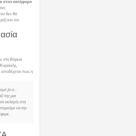
α στον κατήφορο
τας:
που δεν θα
ερά] και τον
μασία
ς στη Βόρεια
 Κυριακής,
ι αποδέχεται πως η
μό [σ.σ.:
ί της μια
 σε εκλογές στη
μπορούμε να την
έφερε.
ΖΑ