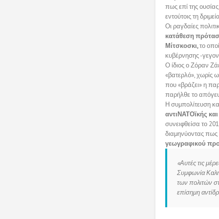
πως επί της ουσίας
εντούτοις τη δριμεί
Οι ραγδαίες πολιτι
κατάθεση πρότα
Μίτσκοσκι,
το οπο
κυβέρνησης -γεγον
Ο ίδιος ο Ζόραν Ζά
«βατερλό», χωρίς 
που «βράζει» η παρ
παρήλθε το απόγευ
Η συμπολίτευση κα
αντιΝΑΤΟϊκής κα
συνειφθείσα το 20
διαμηνύοντας πως α
γεωγραφικού πρ
«Αυτές τις μέρ
Συμφωνία Καλής
των πολιτών στ
επίσημη αντίδρ