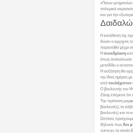
«Ποιων μνημονίων;
πολεμικά αεροσκάφη
και για την εξωτερ
Δαιδαλώδ
Η κατάθεση της πρ
δώσει ο αρχηγός τ
παραιτηθεί μέχρι σ
Η
συνεδρίαση
κατ
όπως ανακοίνωσε ε
μεταδίδει ο ανταπ
Η συζήτηση θα αρχί
της ίδιας ημέρας μ
από
τουλάχιστον 
Ο βουλευτής του V
Ζάεφ, επέμεινε ότι
Την πρόταση μομφή
βουλευτές), τα αλβ
βουλευτές) και το κ
Ωστόσο, προηγουμέ
δήλωσε πως
δεν μ
«Levica», το οποίο