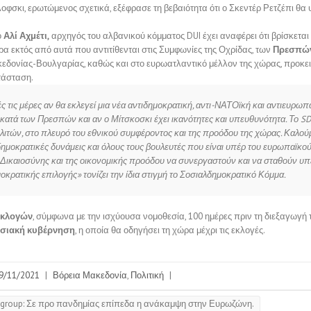
φσκι, ερωτώμενος σχετικά, εξέφρασε τη βεβαιότητα ότι ο Σκεντέρ Ρετζέπι θα 
ο
Αλί Αχμέτι,
αρχηγός του αλβανικού κόμματος DUI έχει αναφέρει ότι βρίσκεται
α εκτός από αυτά που αντιτίθενται στις Συμφωνίες της Οχρίδας, των
Πρεσπώ
κεδονίας-Βουλγαρίας, καθώς και στο ευρωατλαντικό μέλλον της χώρας, προκε
ατάσταση.
ς τις μέρες αν θα εκλεγεί μια νέα αντιδημοκρατική, αντι-ΝΑΤΟϊκή και αντιευρω
κατά των Πρεσπών και αν ο Μίτσκοσκι έχει ικανότητες και υπευθυνότητα. Το SD
ιτών, στο πλευρό του εθνικού συμφέροντος και της προόδου της χώρας. Καλούμ
ημοκρατικές δυνάμεις και όλους τους βουλευτές που είναι υπέρ του ευρωπαϊκού
 Δικαιοσύνης και της οικονομικής προόδου να συνεργαστούν και να σταθούν υ
οκρατικής επιλογής» τονίζει την ίδια στιγμή το Σοσιαλδημοκρατικό Κόμμα.
εκλογών
, σύμφωνα με την ισχύουσα νομοθεσία, 100 ημέρες πριν τη διεξαγωγή 
σιακή κυβέρνηση
, η οποία θα οδηγήσει τη χώρα μέχρι τις εκλογές.
9/11/2021
|
Βόρεια Μακεδονία
,
Πολιτική
|
group: Σε προ πανδημίας επίπεδα η ανάκαμψη στην Ευρωζώνη.