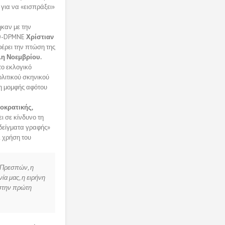
για να «εισπράξει»
ηκαν με την
MRO-DPMNE
Χρίστιαν
φέρει την πτώση της
1η Νοεμβρίου.
ο εκλογικό
λιτικού σκηνικού
ση μομφής αφότου
οκρατικής,
ει σε κίνδυνο τη
«δείγματα γραφής»
ι χρήση του
ν Πρεσπών, η
ία μας, η ειρήνη
 στην πρώτη