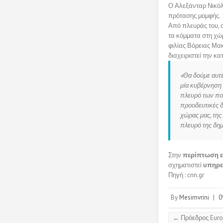
Ο Αλεξάνταρ Νικόλο
πρότασης μομφής.
Από πλευράς του, 
τα κόμματα στη χώρ
φιλίας Βόρειας Μα
διαχειριστεί την κ
«Θα δούμε αυτέ
μία κυβέρνηση 
πλευρό των πολ
προοδευτικές δ
χώρας μας, της
πλευρό της δημ
Στην
περίπτωση 
σχηματιστεί
υπηρε
Πηγή : cnn.gr
By
Mesimvrini
|
0
←
Πρόεδρος Euro