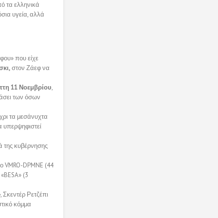
πό τα ελληνικά
όσια υγεία, αλλά
φου» που είχε
σκι,
στον Ζάεφ να
πτη 11 Νοεμβρίου
,
βάσει των όσων
έχρι τα μεσάνυχτα
να υπερψηφιστεί
ά της κυβέρνησης
 το VMRO-DPMNE (44
 «BESA» (3
»
, Σκεντέρ Ρετζέπι
στικό κόμμα