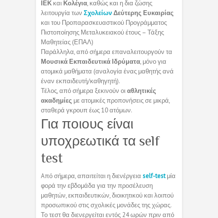
ΙΕΚ
και
Κολέγια
, καθώς και η δια ζώσης
λειτουργία των
Σχολείων
Δεύτερης Ευκαιρίας
και του Προπαρασκευαστικού Προγράμματος
Πιστοποίησης Μεταλυκειακού έτους – Τάξης
Μαθητείας (ΕΠΑΛ)
Παράλληλα, από σήμερα επαναλειτουργούν τα
Μουσικά Εκπαιδευτικά Ιδρύματα
, μόνο για
ατομικά μαθήματα (αναλογία ένας μαθητής ανά
έναν εκπαιδευτή/καθηγητή).
Τέλος, από σήμερα ξεκινούν οι
αθλητικές
ακαδημίες
με ατομικές προπονήσεις σε μικρά,
σταθερά γκρουπ έως 10 ατόμων.
Για ποιους είναι
υποχρεωτικά τα self
test
Aπό σήμερα, απαιτείται η διενέργεια
self-test
μία
φορά την εβδομάδα για την προσέλευση
μαθητών, εκπαιδευτικών, διοικητικού και λοιπού
προσωπικού στις σχολικές μονάδες της χώρας.
Το τεστ θα διενεργείται εντός 24 ωρών πριν από