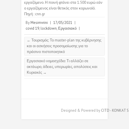
εργαζόμενο. Η ποινή φτάνει στα 1.500 ευρώ εάν
ο εργαζόμενος είναι θετικός στον κορωνοϊό.
Πηγή : cnn.gr
By
Mesimvrini
|
17/05/2021
|
covid 19
,
lockdown
,
Εργασιακό
|
←
Τουρισμός: Το master-plan της κυβέρνησης
και οι ασκήσεις προσομοίωσης για το
πράσινο πιστοποιητικό
Εργασιακό νομοσχέδιο: Τι αλλάζει σε
οκτάωρο, άδειες, υπερωρίες, απολύσεις και
Κυριακές
→
Designed & Powered by
CITD - KONKAT S