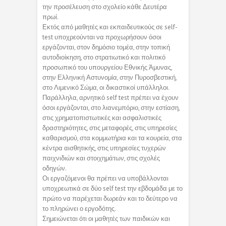
την προσέλευση στο σχολείο κάθε Δευτέρα
πρωί.
Εκτός από μαθητές και εκπαιδευτικούς σε self-
test υποχρεούνται να προχωρήσουν όσοι
εργάζονται, στον δημόσιο τομέα, στην τοπική
αυτοδιοίκηση, στο στρατιωτικό και πολιτικό
προσωπικό του υπουργείου Εθνικής Άμυνας,
στην Ελληνική Αστυνομία, στην Πυροσβεστική,
στο Λιμενικό Σώμα, οι δικαστικοί υπάλληλοι.
Παράλληλα, αρνητικό self test πρέπει να έχουν
όσοι εργάζονται, στο λιανεμπόριο, στην εστίαση,
στις χρηματοπιστωτικές και ασφαλιστικές
δραστηριότητες, στις μεταφορές, στις υπηρεσίες
καθαρισμού, στα κομμωτήρια και τα κουρεία, στα
κέντρα αισθητικής, στις υπηρεσίες τυχερών
παιχνιδιών και στοιχημάτων, στις σχολές
οδηγών.
Οι εργαζόμενοι θα πρέπει να υποβάλλονται
υποχρεωτικά σε δύο self test την εβδομάδα με το
πρώτο να παρέχεται δωρεάν και το δεύτερο να
το πληρώνει ο εργοδότης.
Σημειώνεται ότι οι μαθητές των παιδικών και