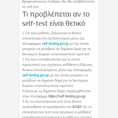
βρεφονηπιακών σταθμών δεν θα υποβάλλονται
σε self test.
Τι προβλέπεται αν το
self-test είναι θετικό
1. Για τους μαθητές, δηλώνεται το θετικό
αποτέλεσμα στη σχολική κάρτα μέσω της
πλατφόρμας
self-testing.gov.gr
, με την οποία
μπορούν να μεταβούν σε δημόσια δομή για τη
διενέργεια δωρεάν επαναληπτικού rapid test.
2. Για τους εκπαιδευτικούς και το λοιπό
προσωπικό των σχολείων, εκδίδεται η δήλωση
θετικού αποτελέσματος μέσω της πλατφόρμας
self-testing.gov.gr
, με την οποία μπορούν να
μεταβούν σε δημόσια δομή για τη διενέργεια
δωρεάν επαναληπτικού rapid test.
Η λίστα με τις δημόσιες δομές περιλαμβάνεται
στην πλατφόρμα
https://self-testing.gov.gr.
3. Αν το επαναληπτικό τεστ είναι θετικό,
ακολουθείται το πρωτόκολλο του
ΕΟΔΥ
. Αν το
επαναληπτικό τεστ είναι αρνητικό, οι μαθητές/
εκπαιδευτικοί/προσωπικό λαμβάνουν σχετική