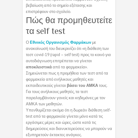
βεβαίωση από το σημείο εξέτασης και
επιστρέφουν στο σχολείο.
Πώς θα προμηθευτείτε
τα self test
Ο
Εθνικός Οργανισμός Φαρμάκων
με
ανακοίνωσή του διευκρινίζει ότι «η διάθεση των
τεστ covid-19 (rapid – self test) προς το κοινό για
αυτοδιάγνωση επιτρέπεται να γίνεται
αποκλειστικά
από τα φαρμακεία».
Σημειώνεται πως η προμήθεια των τεστ από τα
φαρμακεία από ενήλικους μαθητές και
εκπαιδευτικούς γίνεται
βάσει του ΑΜΚΑ
τους.
Για τους ανήλικους μαθητές, τα τεστ
παραλαμβάνουν γονείς και κηδεμόνες με τον
ΑΜΚΑ των μαθητών.
Υπενθυμίζεται ακόμα ότι η δωρεάν διάθεση self-
test από τα φαρμακεία γίνεται μόνο κατά τις
εργάσιμες μέρες και ώρες, ώστε κατά τις
διημερεύσεις και διανυκτερεύσεις να μπορούν να
εξυπηρετούν έκτακτες ανάγκες.