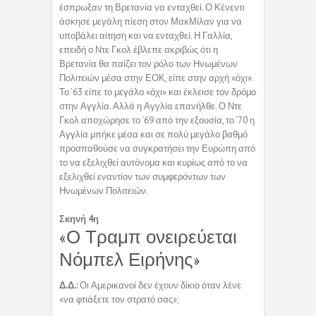
έσπρωξαν τη Βρετανία να ενταχθεί. Ο Κένεντι
άσκησε μεγάλη πίεση στον ΜακΜίλαν για να
υποβάλει αίτηση και να ενταχθεί. Η Γαλλία,
επειδή ο Ντε Γκολ έβλεπε ακριβώς ότι η
Βρετανία θα παίζει τον ρόλο των Ηνωμένων
Πολιτειών μέσα στην ΕΟΚ, είπε στην αρχή «όχι».
Το ’63 είπε το μεγάλο «όχι» και έκλεισε τον δρόμο
στην Αγγλία. Αλλά η Αγγλία επανήλθε. Ο Ντε
Γκολ αποχώρησε το ’69 από την εξουσία, το ’70 η
Αγγλία μπήκε μέσα και σε πολύ μεγάλο βαθμό
προσπαθούσε να συγκρατήσει την Ευρώπη από
το να εξελιχθεί αυτόνομα και κυρίως από το να
εξελιχθεί εναντίον των συμφερόντων των
Ηνωμένων Πολιτειών.
Σκηνή 4η
«Ο Τραμπ ονειρεύεται
Νόμπελ Ειρήνης»
Δ.Δ.:
Οι Αμερικανοί δεν έχουν δίκιο όταν λένε
«να φτιάξετε τον στρατό σας»;