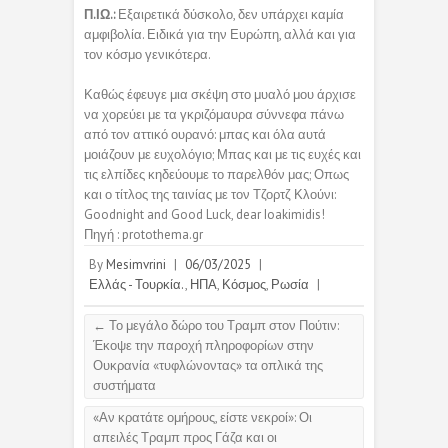
Π.ΙΩ.:
Εξαιρετικά δύσκολο, δεν υπάρχει καμία
αμφιβολία. Ειδικά για την Ευρώπη, αλλά και για
τον κόσμο γενικότερα.
Καθώς έφευγε μια σκέψη στο μυαλό μου άρχισε
να χορεύει με τα γκριζόμαυρα σύννεφα πάνω
από τον αττικό ουρανό: μπας και όλα αυτά
μοιάζουν με ευχολόγιο; Μπας και με τις ευχές και
τις ελπίδες κηδεύουμε το παρελθόν μας; Οπως
και ο τίτλος της ταινίας με τον Τζορτζ Κλούνι:
Goodnight and Good Luck, dear Ioakimidis!
Πηγή : protothema.gr
By
Mesimvrini
|
06/03/2025
|
Ελλάς - Τουρκία.
,
ΗΠΑ
,
Κόσμος
,
Ρωσία
|
←
Το μεγάλο δώρο του Τραμπ στον Πούτιν:
Έκοψε την παροχή πληροφορίων στην
Ουκρανία «τυφλώνοντας» τα οπλικά της
συστήματα
«Αν κρατάτε ομήρους, είστε νεκροί»: Οι
απειλές Τραμπ προς Γάζα και οι