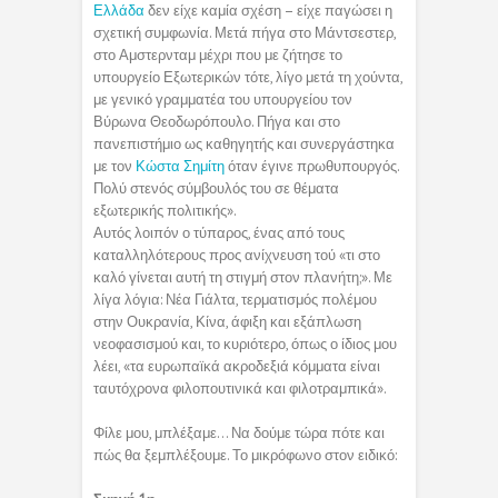
Ελλάδα
δεν είχε καμία σχέση – είχε παγώσει η
σχετική συμφωνία. Μετά πήγα στο Μάντσεστερ,
στο Αμστερνταμ μέχρι που με ζήτησε το
υπουργείο Εξωτερικών τότε, λίγο μετά τη χούντα,
με γενικό γραμματέα του υπουργείου τον
Βύρωνα Θεοδωρόπουλο. Πήγα και στο
πανεπιστήμιο ως καθηγητής και συνεργάστηκα
με τον
Κώστα Σημίτη
όταν έγινε πρωθυπουργός.
Πολύ στενός σύμβουλός του σε θέματα
εξωτερικής πολιτικής».
Αυτός λοιπόν ο τύπαρος, ένας από τους
καταλληλότερους προς ανίχνευση τού «τι στο
καλό γίνεται αυτή τη στιγμή στον πλανήτη;». Με
λίγα λόγια: Νέα Γιάλτα, τερματισμός πολέμου
στην Ουκρανία, Κίνα, άφιξη και εξάπλωση
νεοφασισμού και, το κυριότερο, όπως ο ίδιος μου
λέει, «τα ευρωπαϊκά ακροδεξιά κόμματα είναι
ταυτόχρονα φιλοπουτινικά και φιλοτραμπικά».
Φίλε μου, μπλέξαμε… Να δούμε τώρα πότε και
πώς θα ξεμπλέξουμε. Το μικρόφωνο στον ειδικό: