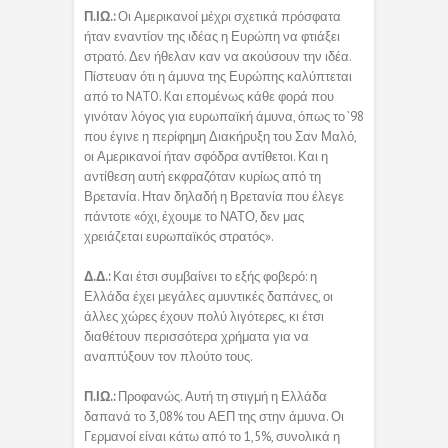
Π.ΙΩ.:
Οι Αμερικανοί μέχρι σχετικά πρόσφατα
ήταν εναντίον της ιδέας η Ευρώπη να φτιάξει
στρατό. Δεν ήθελαν καν να ακούσουν την ιδέα.
Πίστευαν ότι η άμυνα της Ευρώπης καλύπτεται
από το NATO. Kαι επομένως κάθε φορά που
γινόταν λόγος για ευρωπαϊκή άμυνα, όπως το ’98
που έγινε η περίφημη Διακήρυξη του Σαν Μαλό,
οι Αμερικανοί ήταν σφόδρα αντίθετοι. Και η
αντίθεση αυτή εκφραζόταν κυρίως από τη
Βρετανία. Ηταν δηλαδή η Βρετανία που έλεγε
πάντοτε «όχι, έχουμε το ΝΑΤΟ, δεν μας
χρειάζεται ευρωπαϊκός στρατός».
Δ.Δ.:
Και έτσι συμβαίνει το εξής φοβερό: η
Ελλάδα έχει μεγάλες αμυντικές δαπάνες, οι
άλλες χώρες έχουν πολύ λιγότερες, κι έτσι
διαθέτουν περισσότερα χρήματα για να
αναπτύξουν τον πλούτο τους.
Π.ΙΩ.:
Προφανώς. Αυτή τη στιγμή η Ελλάδα
δαπανά το 3,08% του ΑΕΠ της στην άμυνα. Οι
Γερμανοί είναι κάτω από το 1,5%, συνολικά η