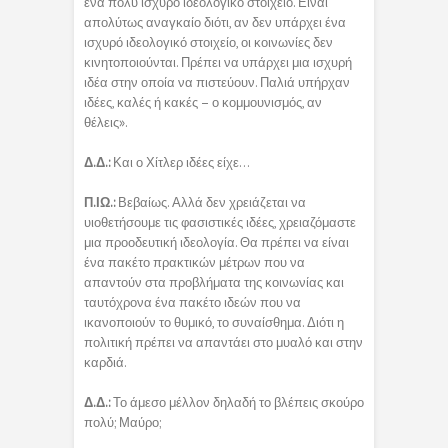
ένα πολύ ισχυρό ιδεολογικό στοιχείο. Είναι
απολύτως αναγκαίο διότι, αν δεν υπάρχει ένα
ισχυρό ιδεολογικό στοιχείο, οι κοινωνίες δεν
κινητοποιούνται. Πρέπει να υπάρχει μια ισχυρή
ιδέα στην οποία να πιστεύουν. Παλιά υπήρχαν
ιδέες, καλές ή κακές – ο κομμουνισμός, αν
θέλεις».
Δ.Δ.:
Και ο Χίτλερ ιδέες είχε…
Π.ΙΩ.:
Βεβαίως. Αλλά δεν χρειάζεται να
υιοθετήσουμε τις φασιστικές ιδέες, χρειαζόμαστε
μια προοδευτική ιδεολογία. Θα πρέπει να είναι
ένα πακέτο πρακτικών μέτρων που να
απαντούν στα προβλήματα της κοινωνίας και
ταυτόχρονα ένα πακέτο ιδεών που να
ικανοποιούν το θυμικό, το συναίσθημα. Διότι η
πολιτική πρέπει να απαντάει στο μυαλό και στην
καρδιά.
Δ.Δ.:
Το άμεσο μέλλον δηλαδή το βλέπεις σκούρο
πολύ; Μαύρο;