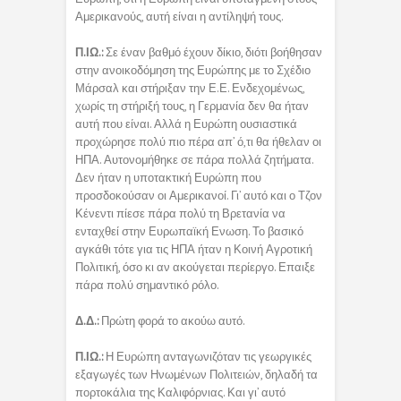
Αμερικανούς, αυτή είναι η αντίληψή τους.
Π.ΙΩ.:
Σε έναν βαθμό έχουν δίκιο, διότι βοήθησαν
στην ανοικοδόμηση της Ευρώπης με το Σχέδιο
Μάρσαλ και στήριξαν την Ε.Ε. Ενδεχομένως,
χωρίς τη στήριξή τους, η Γερμανία δεν θα ήταν
αυτή που είναι. Αλλά η Ευρώπη ουσιαστικά
προχώρησε πολύ πιο πέρα απ’ ό,τι θα ήθελαν οι
ΗΠΑ. Αυτονομήθηκε σε πάρα πολλά ζητήματα.
Δεν ήταν η υποτακτική Ευρώπη που
προσδοκούσαν οι Αμερικανοί. Γι’ αυτό και ο Τζον
Κένεντι πίεσε πάρα πολύ τη Βρετανία να
ενταχθεί στην Ευρωπαϊκή Ενωση. Το βασικό
αγκάθι τότε για τις ΗΠΑ ήταν η Κοινή Αγροτική
Πολιτική, όσο κι αν ακούγεται περίεργο. Επαιξε
πάρα πολύ σημαντικό ρόλο.
Δ.Δ.:
Πρώτη φορά το ακούω αυτό.
Π.ΙΩ.:
Η Ευρώπη ανταγωνιζόταν τις γεωργικές
εξαγωγές των Ηνωμένων Πολιτειών, δηλαδή τα
πορτοκάλια της Καλιφόρνιας. Και γι’ αυτό