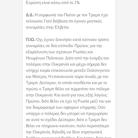
Ευρώπη είναι κάτω από το 2%.
Δ.Δ.:
Η συμφωνία του Πούτιν με τον Τραμπ έχει
τελειώσει; Γιατί διάβασα ότι έγιναν μυστικές
συνομιλίες στην Ελβετία.
Π.ΙΩ.:
Οχι, έχουν ξεκινήσει κατά κάποιον τρόπο
συνομιλίες σε δύο επίπεδα. Πρώτον, για την
εξομάλυνση των σχέσεων Ρωσίας και
Ηνωμένων Πολιτειών. Διότι από την έναρξη του
πολέμου στην Ουκρανία και μέχρι σήμερα δεν
υπήρχε καμία επικοινωνία μεταξύ Ουάσινγκτον
και Μόσχας. Η επικοινωνία τώρα άνοιξε, με τον
Τραμπ. Δεύτερον, το οποίο συνδέεται και με το
πρώτο, ο Τραμπ θέλει να τερματίσει τον πόλεμο
στην Ουκρανία. Και αυτό για τους εξής λόγους:
Πρώτον, διότι θέλει να έχει τη Ρωσία μαζί του για
τον διαμοιρασμό των σφαιρών επιρροής. Οσο
υπάρχει ο πόλεμος δεν μπορεί να προχωρήσει
σε αυτό το σχέδιο. Δεύτερον, διότι ο Τραμπ δεν
θέλει να πληρώνει κανέναν, πολύ περισσότερο
την Ουκρανία, δηλαδή, να δίνει στρατιωτική