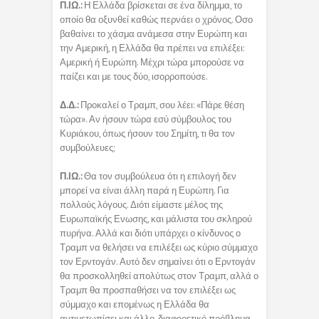
Π.ΙΩ.:
Η Ελλάδα βρίσκεται σε ένα δίλημμα, το
οποίο θα οξυνθεί καθώς περνάει ο χρόνος. Οσο
βαθαίνει το χάσμα ανάμεσα στην Ευρώπη και
την Αμερική, η Ελλάδα θα πρέπει να επιλέξει:
Αμερική ή Ευρώπη. Μέχρι τώρα μπορούσε να
παίζει και με τους δύο, ισορροπούσε.
Δ.Δ.:
Προκαλεί ο Τραμπ, σου λέει: «Πάρε θέση
τώρα». Αν ήσουν τώρα εσύ σύμβουλος του
Κυριάκου, όπως ήσουν του Σημίτη, τι θα τον
συμβούλευες;
Π.ΙΩ.:
Θα τον συμβούλευα ότι η επιλογή δεν
μπορεί να είναι άλλη παρά η Ευρώπη. Για
πολλούς λόγους. Διότι είμαστε μέλος της
Ευρωπαϊκής Ενωσης, και μάλιστα του σκληρού
πυρήνα. Αλλά και διότι υπάρχει ο κίνδυνος ο
Τραμπ να θελήσει να επιλέξει ως κύριο σύμμαχο
τον Ερντογάν. Αυτό δεν σημαίνει ότι ο Ερντογάν
θα προσκολληθεί απολύτως στον Τραμπ, αλλά ο
Τραμπ θα προσπαθήσει να τον επιλέξει ως
σύμμαχο και επομένως η Ελλάδα θα
αντιμετωπίσει και άλλο, διαφορετικό πρόβλημα