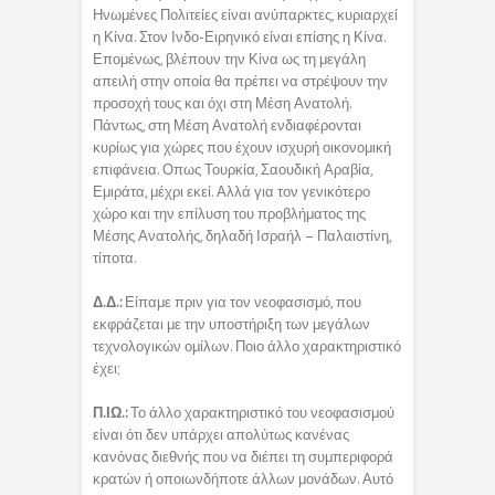
Ηνωμένες Πολιτείες είναι ανύπαρκτες, κυριαρχεί
η Κίνα. Στον Ινδο-Ειρηνικό είναι επίσης η Κίνα.
Επομένως, βλέπουν την Κίνα ως τη μεγάλη
απειλή στην οποία θα πρέπει να στρέψουν την
προσοχή τους και όχι στη Μέση Ανατολή.
Πάντως, στη Μέση Ανατολή ενδιαφέρονται
κυρίως για χώρες που έχουν ισχυρή οικονομική
επιφάνεια. Οπως Τουρκία, Σαουδική Αραβία,
Εμιράτα, μέχρι εκεί. Αλλά για τον γενικότερο
χώρο και την επίλυση του προβλήματος της
Μέσης Ανατολής, δηλαδή Ισραήλ – Παλαιστίνη,
τίποτα.
Δ.Δ.:
Είπαμε πριν για τον νεοφασισμό, που
εκφράζεται με την υποστήριξη των μεγάλων
τεχνολογικών ομίλων. Ποιο άλλο χαρακτηριστικό
έχει;
Π.ΙΩ.:
Το άλλο χαρακτηριστικό του νεοφασισμού
είναι ότι δεν υπάρχει απολύτως κανένας
κανόνας διεθνής που να διέπει τη συμπεριφορά
κρατών ή οποιωνδήποτε άλλων μονάδων. Αυτό