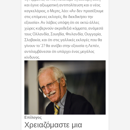
και έγινε αξιωματική αντιπολίτευση και ο νέος
καγκελάριος, ο Μερτς, λέει: «Αν δεν προσέξουμε
στις επόμενες εκλογές, θα διεκδικήσει την
εξουσία». Αν λάβεις υπόψη ότι σε οκτώ άλλες
χώρες κυβερνούν ακροδεξιά κόμματα, ανάμεσά
τους Ολλανδία, Σουηδία, Φινλανδία, Ουγγαρία,
Σλοβακία, και ότι στις γαλλικές εκλογές που θα
γίνουν το ’27 θα ανέβει στην εξουσία η Λεπέν,
αντιλαμβάνεσαι ότι υπάρχει ένας μεγάλος
κίνδυνος.
Επίλογος
Χρειαζόμαστε μια