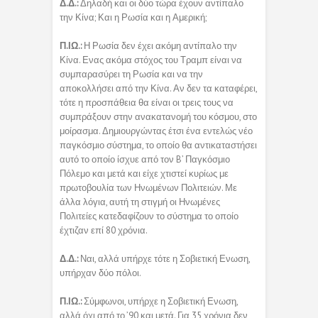
Δ.Δ.:
Δηλαδή και οι δύο τώρα έχουν αντίπαλο
την Κίνα; Και η Ρωσία και η Αμερική;
Π.ΙΩ.:
Η Ρωσία δεν έχει ακόμη αντίπαλο την
Κίνα. Ενας ακόμα στόχος του Τραμπ είναι να
συμπαρασύρει τη Ρωσία και να την
αποκολλήσει από την Κίνα. Αν δεν τα καταφέρει,
τότε η προσπάθεια θα είναι οι τρεις τους να
συμπράξουν στην ανακατανομή του κόσμου, στο
μοίρασμα. Δημιουργώντας έτσι ένα εντελώς νέο
παγκόσμιο σύστημα, το οποίο θα αντικαταστήσει
αυτό το οποίο ίσχυε από τον B’ Παγκόσμιο
Πόλεμο και μετά και είχε χτιστεί κυρίως με
πρωτοβουλία των Ηνωμένων Πολιτειών. Με
άλλα λόγια, αυτή τη στιγμή οι Ηνωμένες
Πολιτείες κατεδαφίζουν το σύστημα το οποίο
έχτιζαν επί 80 χρόνια.
Δ.Δ.:
Ναι, αλλά υπήρχε τότε η Σοβιετική Ενωση,
υπήρχαν δύο πόλοι.
Π.ΙΩ.:
Σύμφωνοι, υπήρχε η Σοβιετική Ενωση,
αλλά όχι από το ’90 και μετά. Για 35 χρόνια δεν