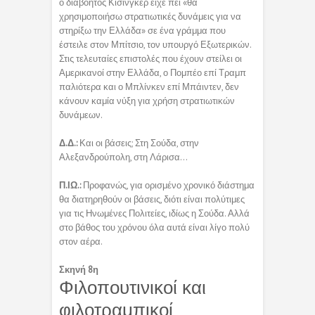
ο διαβόητος Κίσινγκερ είχε πει «θα
χρησιμοποιήσω στρατιωτικές δυνάμεις για να
στηρίξω την Ελλάδα» σε ένα γράμμα που
έστειλε στον Μπίτσιο, τον υπουργό Εξωτερικών.
Στις τελευταίες επιστολές που έχουν στείλει οι
Αμερικανοί στην Ελλάδα, ο Πομπέο επί Τραμπ
παλιότερα και ο Μπλίνκεν επί Μπάιντεν, δεν
κάνουν καμία νύξη για χρήση στρατιωτικών
δυνάμεων.
Δ.Δ.:
Και οι βάσεις; Στη Σούδα, στην
Αλεξανδρούπολη, στη Λάρισα…
Π.ΙΩ.:
Προφανώς, για ορισμένο χρονικό διάστημα
θα διατηρηθούν οι βάσεις, διότι είναι πολύτιμες
για τις Ηνωμένες Πολιτείες, ιδίως η Σούδα. Αλλά
στο βάθος του χρόνου όλα αυτά είναι λίγο πολύ
στον αέρα.
Σκηνή 8η
Φιλοπουτινικοί και
φιλοτραμπικοί