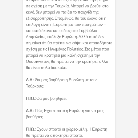
σε σχέση με την Τουρκία. Μπορεί να βρεθεί στο
κενό, δεν μπορεί να παίζει το παιχνίδι της
εξισορρόπησης. Επομένως, θα του έλεγα ότι η
επιλογή είναι η Ευρώπη εκ των πραγμάτων –
και αυτό έκανε και ο ίδιος στο Συμβούλιο
Ασφαλείας, επέλεξε Ευρώπη. Αλλά αυτό δεν
σημαίνει ότι θα πρέπει να κόψει και οποιαδήποτε
σχέση με τις Ηνωμένες Πολιτείες. Στο μέτρο που
μπορεί να κρατήσει μια καλή σχέση με την
Ουάσινγκτον, θα πρέπει να την κρατήσει, αλλά
θα είναι πολύ δύσκολο.
Δ.Δ.:
Θα μας βοηθήσει η Ευρώπη με τους
Τούρκους;
Π.ΙΩ.:
Θα μας βοηθήσει.
Δ.Δ.:
Πώς; Εχει στρατό η Ευρώπη για να μας
βοηθήσει;
Π.ΙΩ.:
Εχουν στρατό οι χώρες-μέλη. Η Ευρώπη
θα πρέπει να αποκτήσει στρατό.