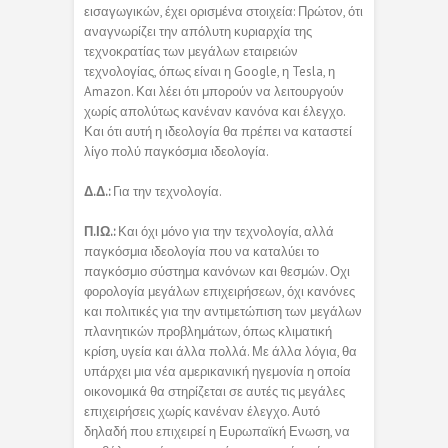
εισαγωγικών, έχει ορισμένα στοιχεία: Πρώτον, ότι
αναγνωρίζει την απόλυτη κυριαρχία της
τεχνοκρατίας των μεγάλων εταιρειών
τεχνολογίας, όπως είναι η Google, η Tesla, η
Amazon. Και λέει ότι μπορούν να λειτουργούν
χωρίς απολύτως κανέναν κανόνα και έλεγχο.
Και ότι αυτή η ιδεολογία θα πρέπει να καταστεί
λίγο πολύ παγκόσμια ιδεολογία.
Δ.Δ.:
Για την τεχνολογία.
Π.ΙΩ.:
Και όχι μόνο για την τεχνολογία, αλλά
παγκόσμια ιδεολογία που να καταλύει το
παγκόσμιο σύστημα κανόνων και θεσμών. Οχι
φορολογία μεγάλων επιχειρήσεων, όχι κανόνες
και πολιτικές για την αντιμετώπιση των μεγάλων
πλανητικών προβλημάτων, όπως κλιματική
κρίση, υγεία και άλλα πολλά. Με άλλα λόγια, θα
υπάρχει μια νέα αμερικανική ηγεμονία η οποία
οικονομικά θα στηρίζεται σε αυτές τις μεγάλες
επιχειρήσεις χωρίς κανέναν έλεγχο. Αυτό
δηλαδή που επιχειρεί η Ευρωπαϊκή Ενωση, να