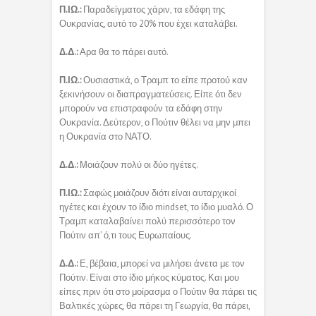
Π.ΙΩ.:
Παραδείγματος χάριν, τα εδάφη της
Ουκρανίας, αυτό το 20% που έχει καταλάβει.
Δ.Δ.:
Αρα θα το πάρει αυτό.
Π.ΙΩ.:
Ουσιαστικά, ο Τραμπ το είπε προτού καν
ξεκινήσουν οι διαπραγματεύσεις. Είπε ότι δεν
μπορούν να επιστραφούν τα εδάφη στην
Ουκρανία. Δεύτερον, ο Πούτιν θέλει να μην μπει
η Ουκρανία στο ΝΑΤΟ.
Δ.Δ.:
Μοιάζουν πολύ οι δύο ηγέτες.
Π.ΙΩ.:
Σαφώς μοιάζουν διότι είναι αυταρχικοί
ηγέτες και έχουν το ίδιο mindset, το ίδιο μυαλό. Ο
Τραμπ καταλαβαίνει πολύ περισσότερο τον
Πούτιν απ’ ό,τι τους Ευρωπαίους.
Δ.Δ.:
Ε, βέβαια, μπορεί να μιλήσει άνετα με τον
Πούτιν. Είναι στο ίδιο μήκος κύματος. Και μου
είπες πριν ότι στο μοίρασμα ο Πούτιν θα πάρει τις
Βαλτικές χώρες, θα πάρει τη Γεωργία, θα πάρει,