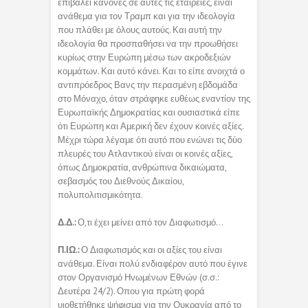
επιβάλει κανόνες σε αυτές τις εταιρείες, είναι
ανάθεμα για τον Τραμπ και για την ιδεολογία
που πλάθει με όλους αυτούς. Και αυτή την
ιδεολογία θα προσπαθήσει να την προωθήσει
κυρίως στην Ευρώπη μέσω των ακροδεξιών
κομμάτων. Και αυτό κάνει. Και το είπε ανοιχτά ο
αντιπρόεδρος Βανς την περασμένη εβδομάδα
στο Μόναχο, όταν στράφηκε ευθέως εναντίον της
Ευρωπαϊκής Δημοκρατίας και ουσιαστικά είπε
ότι Ευρώπη και Αμερική δεν έχουν κοινές αξίες.
Μέχρι τώρα λέγαμε ότι αυτό που ενώνει τις δύο
πλευρές του Ατλαντικού είναι οι κοινές αξίες,
όπως Δημοκρατία, ανθρώπινα δικαιώματα,
σεβασμός του Διεθνούς Δικαίου,
πολυπολιτισμικότητα.
Δ.Δ.:
Ο,τι έχει μείνει από τον Διαφωτισμό…
Π.ΙΩ.:
Ο Διαφωτισμός και οι αξίες του είναι
ανάθεμα. Είναι πολύ ενδιαφέρον αυτό που έγινε
στον Οργανισμό Ηνωμένων Εθνών (σ.σ.:
Δευτέρα 24/2). Οπου για πρώτη φορά
υιοθετήθηκε ψήφισμα για την Ουκρανία από το