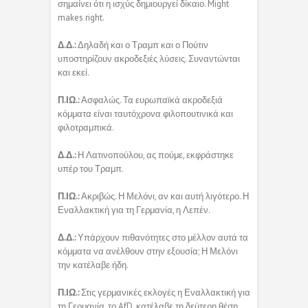
σημαίνει ότι η ισχύς δημιουργεί δίκαιο. Might
makes right.
Δ.Δ.:
Δηλαδή και ο Τραμπ και ο Πούτιν
υποστηρίζουν ακροδεξιές λύσεις. Συναντώνται
και εκεί.
Π.ΙΩ.:
Ασφαλώς. Τα ευρωπαϊκά ακροδεξιά
κόμματα είναι ταυτόχρονα φιλοπουτινικά και
φιλοτραμπικά.
Δ.Δ.:
Η Λατινοπούλου, ας πούμε, εκφράστηκε
υπέρ του Τραμπ.
Π.ΙΩ.:
Ακριβώς. Η Μελόνι, αν και αυτή λιγότερο. Η
Εναλλακτική για τη Γερμανία, η Λεπέν.
Δ.Δ.:
Υπάρχουν πιθανότητες στο μέλλον αυτά τα
κόμματα να ανέλθουν στην εξουσία; Η Μελόνι
την κατέλαβε ήδη.
Π.ΙΩ.:
Στις γερμανικές εκλογές η Εναλλακτική για
τη Γερμανία, το AfD, κατέλαβε τη δεύτερη θέση