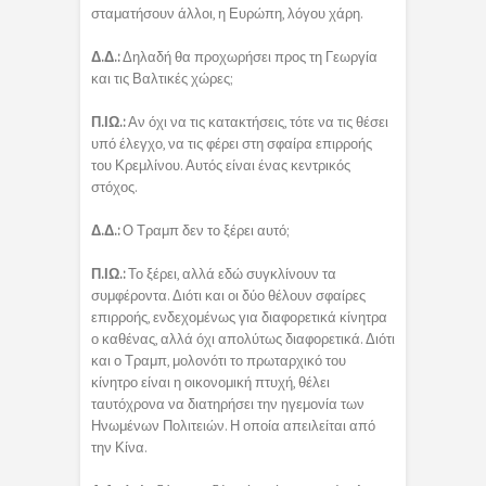
σταματήσουν άλλοι, η Ευρώπη, λόγου χάρη.
Δ.Δ.:
Δηλαδή θα προχωρήσει προς τη Γεωργία
και τις Βαλτικές χώρες;
Π.ΙΩ.:
Αν όχι να τις κατακτήσεις, τότε να τις θέσει
υπό έλεγχο, να τις φέρει στη σφαίρα επιρροής
του Κρεμλίνου. Αυτός είναι ένας κεντρικός
στόχος.
Δ.Δ.:
Ο Τραμπ δεν το ξέρει αυτό;
Π.ΙΩ.:
Το ξέρει, αλλά εδώ συγκλίνουν τα
συμφέροντα. Διότι και οι δύο θέλουν σφαίρες
επιρροής, ενδεχομένως για διαφορετικά κίνητρα
ο καθένας, αλλά όχι απολύτως διαφορετικά. Διότι
και ο Τραμπ, μολονότι το πρωταρχικό του
κίνητρο είναι η οικονομική πτυχή, θέλει
ταυτόχρονα να διατηρήσει την ηγεμονία των
Ηνωμένων Πολιτειών. Η οποία απειλείται από
την Κίνα.