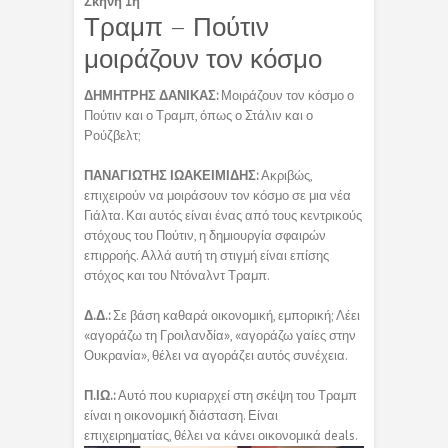
Σκηνή 1η
Τραμπ – Πούτιν
μοιράζουν τον κόσμο
ΔΗΜΗΤΡΗΣ ΔΑΝΙΚΑΣ:
Μοιράζουν τον κόσμο ο
Πούτιν και ο Τραμπ, όπως ο Στάλιν και ο
Ρούζβελτ;
ΠΑΝΑΓΙΩΤΗΣ ΙΩΑΚΕΙΜΙΔΗΣ:
Ακριβώς,
επιχειρούν να μοιράσουν τον κόσμο σε μια νέα
Γιάλτα. Και αυτός είναι ένας από τους κεντρικούς
στόχους του Πούτιν, η δημιουργία σφαιρών
επιρροής. Αλλά αυτή τη στιγμή είναι επίσης
στόχος και του Ντόναλντ Τραμπ.
Δ.Δ.:
Σε βάση καθαρά οικονομική, εμπορική; Λέει
«αγοράζω τη Γροιλανδία», «αγοράζω γαίες στην
Ουκρανία», θέλει να αγοράζει αυτός συνέχεια.
Π.ΙΩ.:
Αυτό που κυριαρχεί στη σκέψη του Τραμπ
είναι η οικονομική διάσταση. Είναι
επιχειρηματίας, θέλει να κάνει οικονομικά deals.