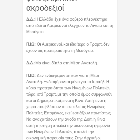
ακροδεξιοί
Δ.Δ.:
Η Ελλάδα έχει ένα φοβερό πλεονέκτημα:
από εδώ οι Αμερικανοί ελέγχουν το Αιγαίο και τη
Μεσόγειο.
Π.ΙΩ.:
Οι Αμερικανοί, και ιδιαίτερα ο Τραμπ, δεν
έχουν ως προτεραιότητα τη Μεσόγειο.
Δ.Δ.:
Μα είναι δίπλα στη Μέση Ανατολή.
Π.ΙΩ.:
Δεν ενδιαφέρονται καν για τη Μέση
Ανατολή. Ενδιαφέρονται μόνο για το Ισραήλ. Η
κύρια προτεραιότητα των Ηνωμένων Πολιτειών
τώρα, επί Τραμπ, με την οποία όμως συμφωνούν
και οι Δημοκρατικοί, είναι η Κίνα. Αυτή είναι η
χώρα που βλέπουν ότι απειλεί τις Ηνωμένες
Πολιτείες. Επομένως, εκεί εστιάζουν πρωτίστως.
Να αναχαιτίσουν την άνοδό της. Διότι η Κίνα
αυτή τη στιγμή απειλεί την οικονομική ηγεμονία
των Ηνωμένων Πολιτειών, απειλεί την
οικονομική παρουσία τους. Στην Αφρική οι