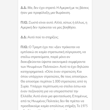
Δ.Δ.:
Μα, δεν έχει στρατό. Η Αμερική με τις βάσεις
ήταν μια προφύλαξη, μια θωράκιση.
Π.ΙΩ.:
Σωστό είναι αυτό. Αλλά, ούτως ή άλλως, η
Αμερική δεν πρόκειται να μας βοηθήσει.
Δ.Δ.:
Αυτό πού το στηρίζεις;
Π.ΙΩ.:
Ο Τραμπ έχει πει: «Δεν πρόκειται να
εμπλακώ σε καμία στρατιωτική σύγκρουση, να
στείλω στρατεύματα, παρά μόνο αν
διακυβεύονται ύψιστα οικονομικά συμφέροντα
των Ηνωμένων Πολιτειών». Αυτό το έχει δηλώσει
κατηγορηματικά. «Ούτε έναν στρατιώτη. Και
όπου υπάρχουν στρατιώτες, θα τους αποσύρω».
Θα αποσύρει περίπου 1.000 στρατιώτες από τη
Συρία. Υπάρχει περίπτωση να στείλει έστω και
έναν πεζοναύτη για να υπερασπιστεί την
Ελλάδα; Αυτό είναι μια φαντασίωση. Επομένως,
από τις Ηνωμένες Πολιτείες δεν θα πρέπει να
προσδοκούμε καμία απολύτως στήριξη. Το 1975