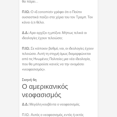
θα πάρει…
Π.ΙΩ.:
Ο «Economist» γράφει ότι ο Πούτιν
ουσιαστικά παίζει στα χέρια του τον Τραμπ. Τον
κάνει ό,τι θέλει.
Δ.Δ.:
Αρα αρχίζει η μπίζνα. Μήπως τελικά οι
ιδεολογίες έχουν τελειώσει;
Π.ΙΩ.:
Σε κάποιον βαθμό, ναι, οι ιδεολογίες έχουν
τελειώσει. Αυτή τη στιγμή όμως διαμορφώνεται
από τις Ηνωμένες Πολιτείες μια νέα ιδεολογία,
που θα μπορούσε κανείς να την ονομάσει
«νεοφασισμός».
Σκηνή 6η
Ο αμερικανικός
νεοφασισμός
Δ.Δ.:
Μεγάλη κουβέντα ο νεοφασισμός.
Π.ΙΩ.: Αυτός ο νεοφασισμός, εντός ή εκτός