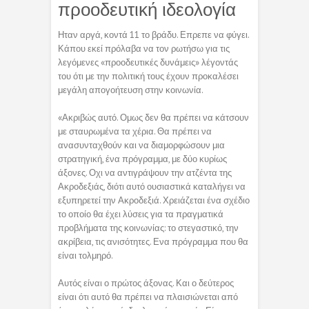
προοδευτική ιδεολογία
Ηταν αργά, κοντά 11 το βράδυ. Επρεπε να φύγει.
Κάπου εκεί πρόλαβα να τον ρωτήσω για τις
λεγόμενες «προοδευτικές δυνάμεις» λέγοντάς
του ότι με την πολιτική τους έχουν προκαλέσει
μεγάλη απογοήτευση στην κοινωνία.
«Ακριβώς αυτό. Ομως δεν θα πρέπει να κάτσουν
με σταυρωμένα τα χέρια. Θα πρέπει να
ανασυνταχθούν και να διαμορφώσουν μια
στρατηγική, ένα πρόγραμμα, με δύο κυρίως
άξονες. Οχι να αντιγράψουν την ατζέντα της
Ακροδεξιάς, διότι αυτό ουσιαστικά καταλήγει να
εξυπηρετεί την Ακροδεξιά. Χρειάζεται ένα σχέδιο
το οποίο θα έχει λύσεις για τα πραγματικά
προβλήματα της κοινωνίας: το στεγαστικό, την
ακρίβεια, τις ανισότητες. Ενα πρόγραμμα που θα
είναι τολμηρό.
Αυτός είναι ο πρώτος άξονας. Και ο δεύτερος
είναι ότι αυτό θα πρέπει να πλαισιώνεται από