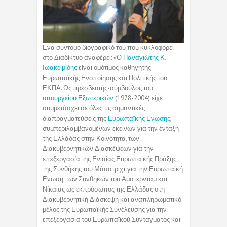
Ενα σύντομο βιογραφικό του που κυκλοφορεί
στο Διαδίκτυο αναφέρει: «Ο
Παναγιώτης Κ.
Ιωακειμίδης
είναι ομότιμος καθηγητής
Ευρωπαϊκής Ενοποίησης και Πολιτικής του
ΕΚΠΑ. Ως πρεσβευτής-σύμβουλος του
υπουργείου Εξωτερικών
(1978-2004) είχε
συμμετάσχει σε όλες τις σημαντικές
διαπραγματεύσεις της
Ευρωπαϊκής Ενωσης
,
συμπεριλαμβανομένων εκείνων για την ένταξη
της Ελλάδας στην Κοινότητα, των
Διακυβερνητικών Διασκέψεων για την
επεξεργασία της Ενιαίας Ευρωπαϊκής Πράξης,
της Συνθήκης του Μάαστριχτ για την Ευρωπαϊκή
Ενωση, των Συνθηκών του Αμστερνταμ και
Νίκαιας ως εκπρόσωπος της Ελλάδας στη
Διακυβερνητική Διάσκεψη και αναπληρωματικό
μέλος της Ευρωπαϊκής Συνέλευσης για την
επεξεργασία του Ευρωπαϊκού Συντάγματος και