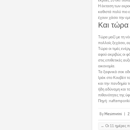
εκροές 10 δισ. δολ
Η έκταση των εκροών
καθιστά πολύ πιο 
έχουν χάσει την εμ
Και τώρα 
Τώρα μαζί με τη νέ
πολλοίς ξεχάσει, α
Τώρα οι τιμές ενέρ
αφού ακριβώς οι φό
στις επιθετικές α
οικονομία.
Τα ξαφνικά σοκ οδη
Ιράκ στο Κουβέιτ τ
και την πανδημία τ
ήδη αδύναμη και τ
πιθανότητες της ύφ
Πηγή : naftemporiki
By
Mesimvrini
|
2
←
Οι 11 ημέρες π