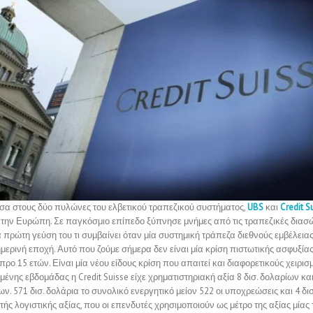
α στους δύο πυλώνες του ελβετικού τραπεζικού συστήματος,
UBS
και
Credit S
 την Ευρώπη. Σε παγκόσμιο επίπεδο ξύπνησε μνήμες από τις τραπεζικές διασώ
 πρώτη γεύση του τι συμβαίνει όταν μία συστημική τράπεζα διεθνούς εμβέλειας
μερινή εποχή. Αυτό που ζούμε σήμερα δεν είναι μία κρίση πιστωτικής ασφυξία
προ 15 ετών. Είναι μία νέου είδους κρίση που απαιτεί και διαφορετικούς χειρισ
μένης εβδομάδας η Credit Suisse είχε χρηματιστηριακή αξία 8 δισ. δολαρίων κα
ων. 571 δισ. δολάρια το συνολικό ενεργητικό μείον 522 οι υποχρεώσεις και 4 δισ
τής λογιστικής αξίας, που οι επενδυτές χρησιμοποιούν ως μέτρο της αξίας μία