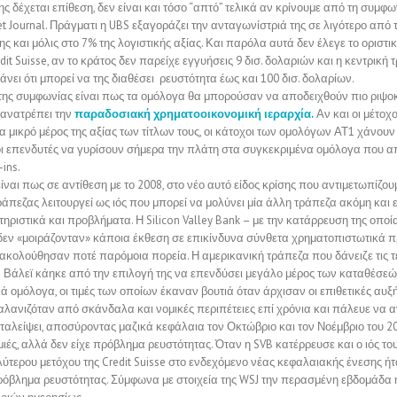
της δέχεται επίθεση, δεν είναι και τόσο “απτό” τελικά αν κρίνουμε από τη συμφω
et Journal. Πράγματι η UBS εξαγοράζει την ανταγωνίστριά της σε λιγότερο από τ
ς και μόλις στο 7% της λογιστικής αξίας. Και παρόλα αυτά δεν έλεγε το οριστικ
dit Suisse, αν το κράτος δεν παρείχε εγγυήσεις 9 δισ. δολαριών και η κεντρική
νει ότι μπορεί να της διαθέσει ρευστότητα έως και 100 δισ. δολαρίων.
ης συμφωνίας είναι πως τα ομόλογα θα μπορούσαν να αποδειχθούν πιο ριψοκ
 ανατρέπει την
παραδοσιακή χρηματοοικονομική ιεραρχία.
Αν και οι μέτοχο
 μικρό μέρος της αξίας των τίτλων τους, οι κάτοχοι των ομολόγων ΑΤ1 χάνουν
ι επενδυτές να γυρίσουν σήμερα την πλάτη στα συγκεκριμένα ομόλογα που α
-ins.
ίναι πως σε αντίθεση με το 2008, στο νέο αυτό είδος κρίσης που αντιμετωπίζο
άπεζας λειτουργεί ως ιός που μπορεί να μολύνει μία άλλη τράπεζα ακόμη και 
ηριστικά και προβλήματα. Η Silicon Valley Bank – με την κατάρρευση της οποί
e δεν «μοιράζονταν» κάποια έκθεση σε επικίνδυνα σύνθετα χρηματοπιστωτικά π
ε ακολούθησαν ποτέ παρόμοια πορεία. Η αμερικανική τράπεζα που δάνειζε τις 
ον Βάλεϊ κάηκε από την επιλογή της να επενδύσει μεγάλο μέρος των καταθέσεώ
ά ομόλογα, οι τιμές των οποίων έκαναν βουτιά όταν άρχισαν οι επιθετικές αυξή
αλανιζόταν από σκάνδαλα και νομικές περιπέτειες επί χρόνια και πάλευε να 
ταλείψει, αποσύροντας μαζικά κεφάλαια τον Οκτώβριο και τον Νοέμβριο του 2
μιές, αλλά δεν είχε πρόβλημα ρευστότητας. Όταν η SVB κατέρρευσε και ο ιός του
λύτερου μετόχου της Credit Suisse στο ενδεχόμενο νέας κεφαλαιακής ένεσης ή
ρόβλημα ρευστότητας. Σύμφωνα με στοιχεία της WSJ την περασμένη εβδομάδα η