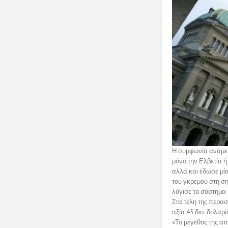
Η συμφωνία ανάμεσ
μόνο την Ελβετία ή
αλλά και έδωσε μία
του γκρεμού στη ση
λύγισε το σύστημα 
Στα τέλη της περασ
αξία 45 δισ. δολαρί
«Το μέγεθος της απ