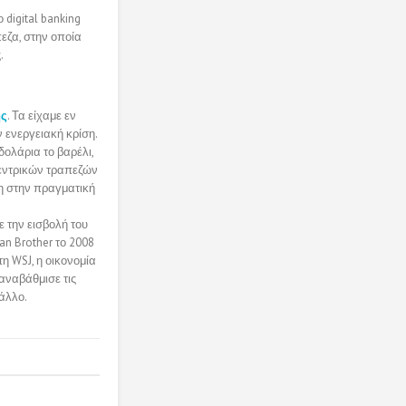
 digital banking
εζα, στην οποία
.
ης
. Τα είχαμε εν
 ενεργειακή κρίση.
δολάρια το βαρέλι,
κεντρικών τραπεζών
η στην πραγματική
 την εισβολή του
an Brother το 2008
η WSJ, η οικονομία
αναβάθμισε τις
 άλλο.