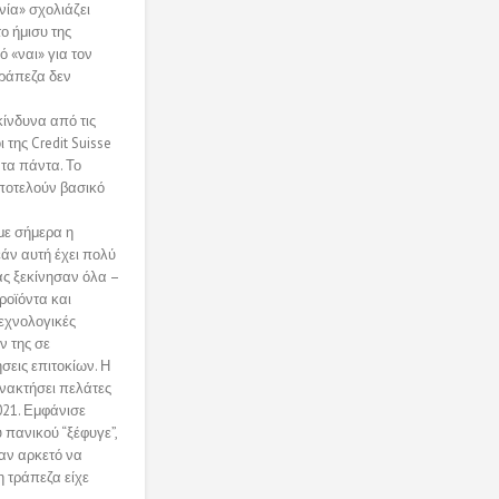
νία» σχολιάζει
ο ήμισυ της
ό «ναι» για τον
 τράπεζα δεν
ίνδυνα από τις
ι της Credit Suisse
 τα πάντα. Το
ποτελούν βασικό
υμε σήμερα η
εάν αυτή έχει πολύ
ας ξεκίνησαν όλα –
ροϊόντα και
τεχνολογικές
ν της σε
σεις επιτοκίων. Η
ανακτήσει πελάτες
021. Εμφάνισε
 πανικού “ξέφυγε”,
ταν αρκετό να
 τράπεζα είχε