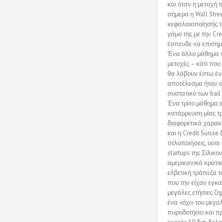
και όταν η μετοχή 
σήμερα η Wall Stre
κεφαλαιοποίησής τη
γάμο της με την Cre
έσπευδε να επισημά
Ένα άλλο μάθημα τ
μετοχές – κάτι που
θα λάβουν έστω ένα
αποτέλεσμα ήταν ο
συστατικό των bail 
Ένα τρίτο μάθημα ε
κατάρρευση μίας τρ
διαφορετικά χαρακτ
και η Credit Suiss
τιτλοποιήσεις, ούτ
startups της Σίλικ
αμερικανικά κρατικ
ελβετική τράπεζα τ
που την είχαν εγκα
μεγάλες ετήσιες ζη
ένα «όχι» του μεγα
πυροδοτήσει και π