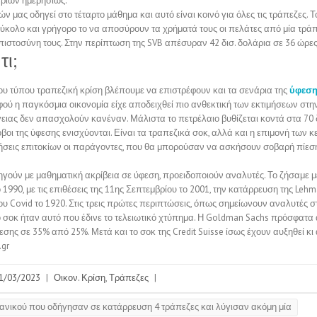
αριών ημερησίως.
 μας οδηγεί στο τέταρτο μάθημα και αυτό είναι κοινό για όλες τις τράπεζες. Το
εύκολο και γρήγορο το να αποσύρουν τα χρήματά τους οι πελάτες από μία τράπ
πιστοσύνη τους. Στην περίπτωση της SVB απέσυραν 42 δισ. δολάρια σε 36 ώρες
τι;
ου τύπου τραπεζική κρίση βλέπουμε να επιστρέφουν και τα σενάρια της
ύφεσ
φού η παγκόσμια οικονομία είχε αποδειχθεί πιο ανθεκτική των εκτιμήσεων στην
γειας δεν απασχολούν κανέναν. Μάλιστα το πετρέλαιο βυθίζεται κοντά στα 70 
βοι της ύφεσης ενισχύονται. Είναι τα τραπεζικά σοκ, αλλά και η επιμονή των 
υξήσεις επιτοκίων οι παράγοντες, που θα μπορούσαν να ασκήσουν σοβαρή πίεσ
γούν με μαθηματική ακρίβεια σε ύφεση, προειδοποιούν αναλυτές. Το ζήσαμε με
ο 1990, με τις επιθέσεις της 11ης Σεπτεμβρίου το 2001, την κατάρρευση της Lehm
ου Covid το 1920. Στις τρεις πρώτες περιπτώσεις, όπως σημείωνουν αναλυτές στ
ο σοκ ήταν αυτό που έδινε το τελειωτικό χτύπημα. Η Goldman Sachs πρόσφατα 
εσης σε 35% από 25%. Μετά και το σοκ της Credit Suisse ίσως έχουν αυξηθεί κι
.gr
1/03/2023
|
Οικον. Κρίση
,
Τράπεζες
|
ανικού που οδήγησαν σε κατάρρευση 4 τράπεζες και λύγισαν ακόμη μία