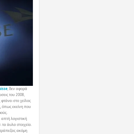
uisse
, δεν αφορά
σεις του 2008,
 φτάνει στο χείλος
ς, όπως εκείνη που
μούς.
ι απτή λογιστική
. τα άυλα στοιχεία.
ς τράπεζας ακόμη