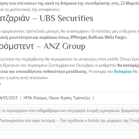
ηση των επιτοκίων της κατά τη διάρκεια της συνεδρίασης στις 22 Μαρτί
ά τις μελλοντικές της αποφάσεις».
τζαριάν – UBS Securities
ι αμερικανικές τραπεζικές μετοχές θα ανακάμψουν. Οι πελάτες μας ενδέχεται 
ένη ρευστότητα και κεφάλαια όπως JPMorgan, BofA και Wells Fargo
».
ρόμστεντ – ANZ Group
ταχύτητα της παρέμβασης θα περιορίσουν τις ανησυχίες στον κλάδο. Όπως έγινε
η Βρετανία τον περασμένο Σεπτέμβριο και Οκτώβριο, οι ρυθμιστές
θα καταφέρ
ίσκο και οποιαδήποτε πιθανότητα μετάδοσης
. Η ισοτιμία του
δολαρίου
θα
ταν η κρίση αυτή τελειώσει».
r
4/03/2023
|
ΗΠΑ
,
Κόσμος
,
Οικον. Κρίση
,
Τράπεζες
|
το «εμπάργκο» στο σιδηρόδρομο και επιχείρησε έναρξη εμπορικών δρομολογ
Λειτουργούσε στα όρια αντοχής – Την σχεδίασε ο Ιταλός της γέφυρας της Γένο