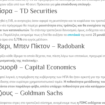
έχουν αξία υπό των 40 σεντ. Πρόκειται για
μία επικίνδυνη επιλογή
».
ίσρα – TD Securities
θεί η SVB, οι ανησυχίες όσον αφορά τη ρευστότητα και τα κεφάλαια του τραπε
ο νέο πρόγραμμα θα παρέχει
ρευστότητα στις τράπεζες και θα ενισχύσει 
αι των καταναλωτών
. Τα στάνταρ τραπεζικού δανεισμού, όμως, ενδέχεται να 
κο. Παράλληλα, εκτιμούμε πως η Fed θα αυξήσει τα
επιτόκιά
της κατά
25 μονά
ο όριο στο
5,75%
στο εγγύς μέλλον».
ερι, Μπεν Πίκτον – Radobank
ίζει κάθε ίδρυμα το οποίο δέχεται, πια, πίεση λόγω των επιτοκίων, προχωρεί σ
ισματικής της πολιτικής
».
υορθ – Capital Economics
εφτεί λογικά, η παρέμβαση της κυβέρνησης των ΗΠΑ θα ήταν αρκετή για την π
δοσης στον ευρύτερο χρηματοπιστωτικό τομέα.
Η πιθανότητα μετάδοσης το
πάντα στον παράλογο φόβο, οπότε υπάρχει πιθανότητα για νέα κατάρρε
ζιους – Goldman Sachs
όσφατου στρες στο τραπεζικό σύστημα, αναμένουμε πως
η FOMC ενδέχεται 