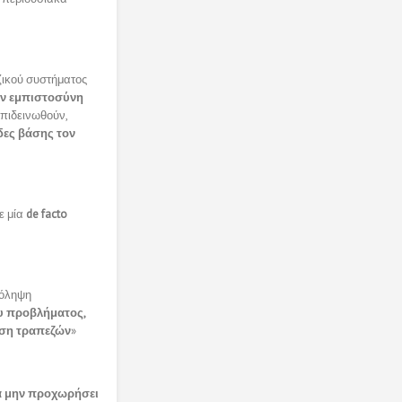
ζικού συστήματος
την εμπιστοσύνη
επιδεινωθούν,
δες βάσης τον
ε μία
de facto
ρόληψη
υ προβλήματος,
υση τραπεζών
»
να μην προχωρήσει