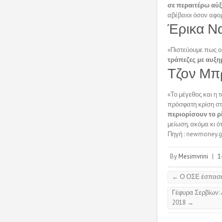
σε περαιτέρω αύξ
αβέβαιοι όσον αφορ
Έρικα Να
«Πιστεύουμε πως ο
τράπεζες με αυξημ
Τζον Μπ
«Το μέγεθος και η 
πρόσφατη κρίση στ
περιορίσουν το ρ
μείωση, ακόμα κι ό
Πηγή : newmoney.g
By
Mesimvrini
|
1
←
Ο ΟΣΕ έσπασε 
Γέφυρα Σερβίων: 
2018
→