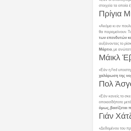
στοιχεία τα οποία 
Πρίγια Μ
«Ακόμα κι αν πουλη
θα παραμείνουν. Τ
των επενδυτών κ
αυξάνοντας το ρίσ
Μάρτιο
, με ανώτατ
Μάικλ Έβ
«Εάν η Fed υποστηρ
χαλάρωση της νομ
Πολ Άσγο
«Εάν κανείς το σκ
οποιασδήποτε μετά
όμως, βασίζεται 
Γιάν Χάτ
«Δεδομένου του πρ