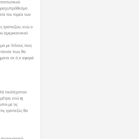
οπιστωτικού
ε βραχυπρόθεσμο
τα του τομέα των
ις τραπεζών, ενώ ο
του αμερικανικού
μα με τίτλους τους
 τόνισε πως θα
ματα σε ό,τι αφορά
λά τουλάχιστον
 μέτρα, ενώ
η
ποι με τις
στις τράπεζες θα
α περιουσιακά