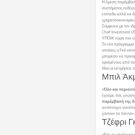
Η άμεση παρέμβαση
συστήματος ενδέχε
επίπεδο αλλά να δ
χρηματοοικονομικών
Σύμφωνα με τον ιδ
Chief Investment Of
ΥΠΟΙΚ τώρα πια υ
Το νέο πρόγραμμα τ
οποίους η Fed αποτ
μπορέσει να προσφ
ορισμένους από του
Ιδού οι εκτιμήσεις
Μπιλ Άκμ
«
Όλο και περισσό
έχουμε, πια, γνώση
παρέμβασή της δε
αντίστοιχες συνέπε
χάσουν τα πάντα».
Τζέφρι Γ
«Εάν οι υπολογισμο