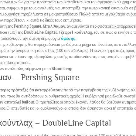
 των αρχών για την προστασία των καταθετών και του αμερικανικού χρηματ
ται, σύμφωνα με τους αναλυτές, να υποστηρίξει την αμερικανική οικονομία σ
ημιουργήσει προβλήματα σε μακροπρόθεσμο. Πολλά από τα μεγαλύτερα ονόμα
 παραθέτουν κι αυτά τις δικές τους εκτιμήσεις.
ρυτή της
Pershing Square, Μπιλ Άκμαν
, αναμένονται περισσότερες καταρρεύσε
ficer (CIO) της
DoubleLine Capital,
Τζέφρι Γκούντλαχ,
τόνισε πως οι κινήσεις 
ποδεικνύουν την άμεση δημιουργία
ύφεσης
.
ης κυβέρνησης θα παρέχει δάνεια με διάρκεια μέχρι και ένα έτος σε αντάλλαγ
ιμά στην ονομαστική τους αξίας (100 σεντ/δολάριο). Η κεντρική τράπεζα, όμως,
ύγει και πέραν της εξασφάλισης αυτής, υποδεικνύοντας πως αναμένει προβλή
ς τίτλους αυτούς.
 των αναλυτών, σύμφωνα με το
Bloomberg
:
αν – Pershing Square
τερες τράπεζες θα καταρρεύσουν
παρά την παρέμβαση της κυβέρνησης, αλ
 του πως θα αντιδράσουν οι ρυθμιστικές αρχές. Η κυβέρνησή μας έλαβε σωστά
ν αποτελεί bailout
. Οι τραπεζίτες οι οποίοι έκαναν λάθος θα βρεθούν αντιμέτω
ιες. Οι επενδυτές και οι ομολογιούχοι οι οποίοι δεν άσκησαν αρκετή εποπτεία 
κούντλαχ – DoubleLine Capital
ί μου είναι σωστοί, η Fed θα προχωρήσει σε δανεισμό με 100 σεντ/δολάριο γι