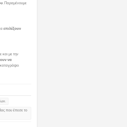
ου
. Παραμένουμε
να
επιλέξουν
 και με την
ουν να
 καταγράψει
ίων.
βας που έπεσε το