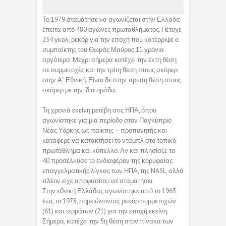
Το 1979 σταμάτησε να αγωνίζεται στην Ελλάδα
έπειτα από 480 αγώνες πρωταθλήματος. Πέτυχε
234 γκολ, ρεκόρ για την εποχή που κατέρριψε ο
συμπαίκτης του Θωμάς Μαύρος 11 χρόνια
αργότερα. Μέχρι σήμερα κατέχει την έκτη θέση
σε συμμετοχές και την τρίτη θέση στους σκόρερ
στην Α΄ Εθνική. Είναι δε στην πρώτη θέση στους
σκόρερ με την ίδια ομάδα.
Τη χρονιά εκείνη μετέβη στις ΗΠΑ, όπου
αγωνίστηκε για μια περίοδο στον Παγκύπριο
Νέας Υόρκης ως παίκτης – προπονητής και
κατάφερε να κατακτήσει το νταμπλ στο τοπικό
πρωτάθλημα και κύπελλο. Αν και πλησίαζε τα
40 προσέλκυσε το ενδιαφέρον της κορυφαίας
επαγγελματικής λίγκας των ΗΠΑ, της NASL, αλλά
πλέον είχε αποφασίσει να σταματήσει.
Στην εθνική Ελλάδας αγωνίστηκε από το 1963
έως το 1978, σημειώνοντας ρεκόρ συμμετοχών
(61) και τερμάτων (21) για την εποχή εκείνη.
Σήμερα, κατέχει την 5η θέση στον πίνακα των