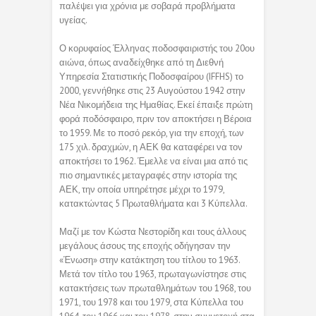
παλέψει για χρόνια με σοβαρά προβλήματα
υγείας.
Ο κορυφαίος Έλληνας ποδοσφαιριστής του 20ου
αιώνα, όπως αναδείχθηκε από τη Διεθνή
Υπηρεσία Στατιστικής Ποδοσφαίρου (IFFHS) το
2000, γεννήθηκε στις 23 Αυγούστου 1942 στην
Νέα Νικομήδεια της Ημαθίας. Εκεί έπαιξε πρώτη
φορά ποδόσφαιρο, πριν τον αποκτήσει η Βέροια
το 1959. Με το ποσό ρεκόρ, για την εποχή, των
175 χιλ. δραχμών, η ΑΕΚ θα καταφέρει να τον
αποκτήσει το 1962. Έμελλε να είναι μια από τις
πιο σημαντικές μεταγραφές στην ιστορία της
ΑΕΚ, την οποία υπηρέτησε μέχρι το 1979,
κατακτώντας 5 Πρωταθλήματα και 3 Κύπελλα.
Μαζί με τον Κώστα Νεστορίδη και τους άλλους
μεγάλους άσους της εποχής οδήγησαν την
«Ένωση» στην κατάκτηση του τίτλου το 1963.
Μετά τον τίτλο του 1963, πρωταγωνίστησε στις
κατακτήσεις των πρωταθλημάτων του 1968, του
1971, του 1978 και του 1979, στα Κύπελλα του