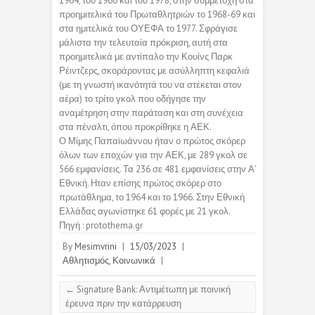
1964, του 1966 και του 1978, στην συμμετοχή στα
προημιτελικά του Πρωταθλητριών το 1968-69 και
στα ημιτελικά του ΟΥΕΦΑ το 1977. Σφράγισε
μάλιστα την τελευταία πρόκριση, αυτή στα
προημιτελικά με αντίπαλο την Κουίνς Παρκ
Ρέιντζερς, σκοράροντας με ασύλληπτη κεφαλιά
(με τη γνωστή ικανότητά του να στέκεται στον
αέρα) το τρίτο γκολ που οδήγησε την
αναμέτρηση στην παράταση και στη συνέχεια
στα πέναλτι, όπου προκρίθηκε η ΑΕΚ.
Ο Μίμης Παπαϊωάννου ήταν ο πρώτος σκόρερ
όλων των εποχών για την ΑΕΚ, με 289 γκολ σε
566 εμφανίσεις. Τα 236 σε 481 εμφανίσεις στην Α’
Εθνική. Ηταν επίσης πρώτος σκόρερ στο
πρωτάθλημα, το 1964 και το 1966. Στην Εθνική
Ελλάδας αγωνίστηκε 61 φορές με 21 γκολ.
Πηγή : protothema.gr
By
Mesimvrini
|
15/03/2023
|
Αθλητισμός
,
Κοινωνικά
|
←
Signature Bank: Αντιμέτωπη με ποινική
έρευνα πριν την κατάρρευση