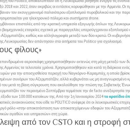
οχή του Politico, αποκαλύπτούν ότι η Λευκορωσία βοήθησε ενεργά τις ένοπλε
ξύ 2018 και 2022, όταν ακριβώς οι εντάσεις κορυφώθηκαν με την Αρμενία. Οι
βαναν τον εκσυγχρονισμό παλαιότερου εξοπλισμού πυροβολικού και την παρ
σιμοποιείται για ηλεκτρονικό πόλεμο και συστήματα drone.
μβάνουν επιστολές από την κρατική υπηρεσία εξαγωγής όπλων της Λευκορωσί
αι βιομηχανικές εταιρείες σχετικά με παραγγελίες υπερσύγχρονου εξοπλισμού
ο Αζερμπαϊτζάν, καθώς και αλληλογραφία μεταξύ των δύο κρατώ. Οι κυβερνήσε
ης Λευκορωσίας δεν απάντησαν στα αιτήματα του Politico για σχολιασμό.
ιους φίλους»
 επανδρωμένα αεροσκάφη χρησιμοποιήθηκαν εκτενώς στη μάχη μεταξύ των δ
ης Αρμενίας τα τελευταία χρόνια. Χρησιμοποιήθηκαν και κατά τη διάρκεια ενό
ευρών για την αποσχισθείσα περιοχή του Ναγκόρνο-Καραμπάχ, η οποία βρίσκε
μένων συνόρων του Αζερμπαϊτζάν, αλλά κυβερνάται ως μη αναγνωρισμένο κ
 του μετά τη βίαιη σύγκρουση που ακολούθησε την πτώση της Σοβιετικής Ένω
ερμπαϊτζάν τον περασμένο Σεπτέμβριο τερμάτισε την de facto ανεξαρτησία της
 έξοδο των 100.000 κατοίκων της. Από την 1η Ιανουαρίου 2024
το κρατίδιο έ
ατικές ανακοινώσεις που είδε το POLITICO ανέφερε ότι οι λευκορωσικές επιχει
εργό ρόλο «στην αποκατάσταση των αποκατεχόμενων εδαφών του Αζερμπαϊτζά
ικών αγαθών και υπηρεσιών» στη χώρα.
λειψη από τον CSTO και η στροφή σ