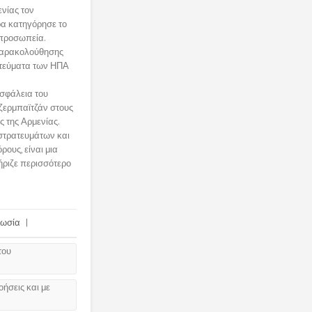
νίας τον
ρα κατηγόρησε το
ιπροσωπεία.
 παρακολούθησης
ατεύματα των ΗΠΑ
Ασφάλεια του
ζερμπαϊτζάν στους
 της Αρμενίας.
στρατευμάτων και
ρους, είναι μια
ήριζε περισσότερο
ωσία
|
του
ήσεις και με