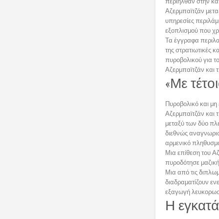
περιήλθαν στην κατ
Αζερμπαϊτζάν μετα
υπηρεσίες περιλάμ
εξοπλισμού που χρη
Τα έγγραφα περιλα
της στρατιωτικές κ
πυροβολικού για τ
Αζερμπαϊτζάν και τ
«Με τέτο
Πυροβολικό και μη
Αζερμπαϊτζάν και τ
μεταξύ των δύο πλ
διεθνώς αναγνωρισ
αρμενικό πληθυσμό
Μια επίθεση του Αζ
πυροδότησε μαζική
Μια από τις διπλωμ
διαδραματίζουν εν
εξαγωγή λευκορωσ
Η εγκατά