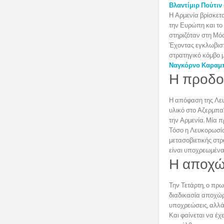
Βλαντίμιρ Πούτιν
Η Αρμενία βρίσκετα
την Ευρώπη και το 
στηριζόταν στη Μό
Έχοντας εγκλωβιστ
στρατηγικό κόμβο μ
Ναγκόρνο Καραμ
Η προδο
Η απόφαση της Λευ
υλικό στο Αζερμπαϊ
την Αρμενία. Μία π
Τόσο η Λευκορωσία
μετασοβιετικής στρ
είναι υποχρεωμένα
Η αποχ
Την Τετάρτη, ο πρω
διαδικασία αποχώρ
υποχρεώσεις, αλλά
Και φαίνεται να έχ