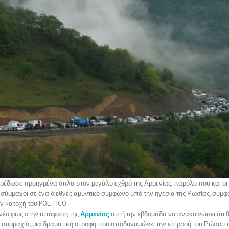
ρέδωσε προηγμένα όπλα στον μεγάλο εχθρό της Αρμενίας, παρόλο που και οι
αν σύμμαχοι σε ένα διεθνές αμυντικό σύμφωνο υπό την ηγεσία της Ρωσίας, σύ
ν κατοχή του POLITICO.
 νέο φως στην απόφαση της
Αρμενίας
αυτή την εβδομάδα να ανακοινώσει ότι
ή συμμαχία, μια δραματική στροφή που αποδυναμώνει την επιρροή του Ρώσου