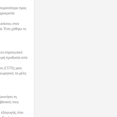
 περισσότερο προς
δημοκρατία
υκάσου, στον
έ. Έτσι χάθηκε το
νο στρατιωτικό
πικρή προδοσία από
ς (CSTO), μιας
εωρητικά, τα μέλη
εκινήσει τη
βατικές τους
ια εξαγωγής, που