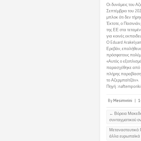
Οι δυνάμεις του Α
Σεπτέμβριο του 20
μπλοκ ότι δεν τήρη
Έκτοτε, ο Πασινιά
της ΕΕ στα τεταμέ
για κοινές εκπαιδε
Ο Eduard Arakelyan
Ερεβάν, επαλήθευσ
πρόσφατους πολέμο
«Αυτός ο εξοπλισμ
παρασχέθηκε από μι
πλήρης παραβίαση 
το Αζερμπαϊτζάν».
Πηγή : naftemporiki
By
Mesimvrini
|
1
←
Βόρεια Μακεδον
συνταγματικού ο
Μεταναστευτικό: 
άλλα ευρωπαϊκά