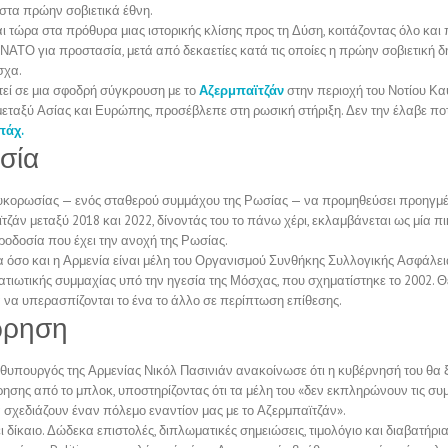
στα πρώην σοβιετικά έθνη.
ι τώρα στα πρόθυρα μιας ιστορικής κλίσης προς τη Δύση, κοιτάζοντας όλο και
ΝΑΤΟ για προστασία, μετά από δεκαετίες κατά τις οποίες η πρώην σοβιετική 
σχα.
εί σε μια σφοδρή σύγκρουση με το
Αζερμπαϊτζάν
στην περιοχή του Νοτίου Κα
εταξύ Ασίας και Ευρώπης, προσέβλεπε στη ρωσική στήριξη. Δεν την έλαβε ποτ
πάχ.
σία
κορωσίας — ενός σταθερού συμμάχου της Ρωσίας — να προμηθεύσει προηγμέ
τζάν μεταξύ 2018 και 2022, δίνοντάς του το πάνω χέρι, εκλαμβάνεται ως μία 
ροδοσία που έχει την ανοχή της Ρωσίας.
 όσο και η Αρμενία είναι μέλη του Οργανισμού Συνθήκης Συλλογικής Ασφάλεια
ατιωτικής συμμαχίας υπό την ηγεσία της Μόσχας, που σχηματίστηκε το 2002. Θ
 να υπερασπίζονται το ένα το άλλο σε περίπτωση επίθεσης.
ώρηση
θυπουργός της Αρμενίας Νικόλ Πασινιάν ανακοίνωσε ότι η κυβέρνησή του θα ξ
ησης από το μπλοκ, υποστηρίζοντας ότι τα μέλη του «δεν εκπληρώνουν τις συμ
 σχεδιάζουν έναν πόλεμο εναντίον μας με το Αζερμπαϊτζάν».
ει δίκαιο. Δώδεκα επιστολές, διπλωματικές σημειώσεις, τιμολόγιο και διαβατήρ