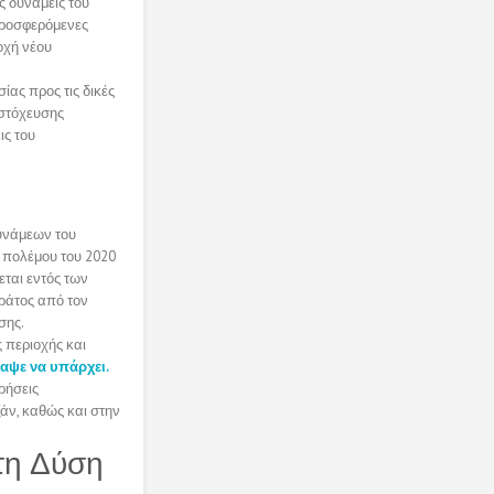
ς δυνάμεις του
 προσφερόμενες
οχή νέου
ας προς τις δικές
 στόχευσης
ις του
υνάμεων του
ς πολέμου του 2020
ται εντός των
ράτος από τον
σης.
 περιοχής και
παψε να υπάρχει.
ρήσεις
ν, καθώς και στην
τη Δύση