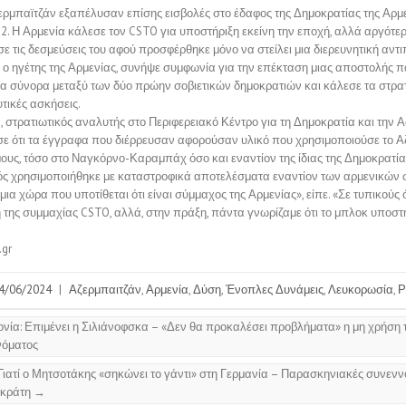
ζερμπαϊτζάν εξαπέλυσαν επίσης εισβολές στο έδαφος της Δημοκρατίας της Αρμε
22. Η Αρμενία κάλεσε τον CSTO για υποστήριξη εκείνη την εποχή, αλλά αργότε
σε τις δεσμεύσεις του αφού προσφέρθηκε μόνο να στείλει μια διερευνητική αντ
ν, ο ηγέτης της Αρμενίας, συνήψε συμφωνία για την επέκταση μιας αποστολής
να σύνορα μεταξύ των δύο πρώην σοβιετικών δημοκρατιών και κάλεσε τα στρ
υτικές ασκήσεις.
, στρατιωτικός αναλυτής στο Περιφερειακό Κέντρο για τη Δημοκρατία και την 
ε ότι τα έγγραφα που διέρρευσαν αφορούσαν υλικό που χρησιμοποιούσε το Α
υς, τόσο στο Ναγκόρνο-Καραμπάχ όσο και εναντίον της ίδιας της Δημοκρατίας
ός χρησιμοποιήθηκε με καταστροφικά αποτελέσματα εναντίον των αρμενικών 
α χώρα που υποτίθεται ότι είναι σύμμαχος της Αρμενίας», είπε. «Σε τυπικούς ό
της συμμαχίας CSTO, αλλά, στην πράξη, πάντα γνωρίζαμε ότι το μπλοκ υποστ
.gr
4/06/2024
|
Αζερμπαιτζάν
,
Αρμενία
,
Δύση
,
Ένοπλες Δυνάμεις
,
Λευκορωσία
,
Ρ
ία: Επιμένει η Σιλιάνοφσκα – «Δεν θα προκαλέσει προβλήματα» η μη χρήση 
νόματος
Γιατί ο Μητσοτάκης «σηκώνει το γάντι» στη Γερμανία – Παρασκηνιακές συνεννο
 κράτη
→