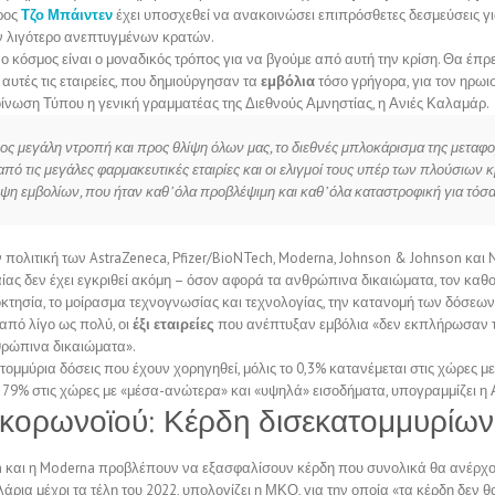
ρος
Τζο Μπάιντεν
έχει υποσχεθεί να ανακοινώσει επιπρόσθετες δεσμεύσεις γ
 λιγότερο ανεπτυγμένων κρατών.
 ο κόσμος είναι ο μοναδικός τρόπος για να βγούμε από αυτή την κρίση. Θα έπρ
 αυτές τις εταιρείες, που δημιούργησαν τα
εμβόλια
τόσο γρήγορα, για τον ηρωισ
οίνωση Τύπου η γενική γραμματέας της Διεθνούς Αμνηστίας, η Ανιές Καλαμάρ.
ρος μεγάλη ντροπή και προς θλίψη όλων μας, το διεθνές μπλοκάρισμα της μεταφ
πό τις μεγάλες φαρμακευτικές εταιρίες και οι ελιγμοί τους υπέρ των πλούσιων 
ψη εμβολίων, που ήταν καθ’ όλα προβλέψιμη και καθ’ όλα καταστροφική για τόσα
πολιτική των AstraZeneca, Pfizer/BioNTech, Moderna, Johnson & Johnson και 
αίας δεν έχει εγκριθεί ακόμη – όσον αφορά τα ανθρώπινα δικαιώματα, τον καθο
οκτησία, το μοίρασμα τεχνογνωσίας και τεχνολογίας, την κατανομή των δόσεων 
από λίγο ως πολύ, οι
έξι εταιρείες
που ανέπτυξαν εμβόλια «δεν εκπλήρωσαν τι
θρώπινα δικαιώματα».
τομμύρια δόσεις που έχουν χορηγηθεί, μόλις το 0,3% κατανέμεται στις χώρες μ
 79% στις χώρες με «μέσα-ανώτερα» και «υψηλά» εισοδήματα, υπογραμμίζει η 
 κορωνοϊού: Κέρδη δισεκατομμυρίων
ech και η Moderna προβλέπουν να εξασφαλίσουν κέρδη που συνολικά θα ανέρχο
άρια μέχρι τα τέλη του 2022, υπολογίζει η ΜΚΟ, για την οποία «τα κέρδη δεν 