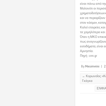
είναι πάνω από τη
Μολονότι οι περισσ
χρηματοδοτήσεων»,
και να περιορίζου
στον κόσμο», καταγ
Καλεί εταιρείες κα
τα χαμηλότερα και
Όταν η ΜΚΟ επικοι
πως αναγνωρίζουν ό
εισοδήματα, είναι 
Αμνηστία.
Πηγή : cnn.gr
By
Mesimvrini
|
2
←
Κορωνοΐος: «Κ
Γκάγκα
ΕΝΦΙΑ: