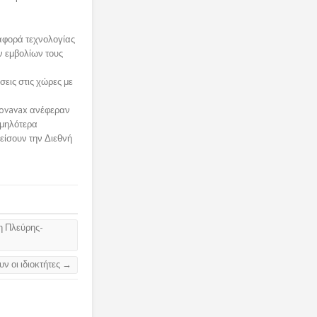
ταφορά τεχνολογίας
ν εμβολίων τους
σεις στις χώρες με
 Novavax ανέφεραν
αμηλότερα
πείσουν την Διεθνή
η Πλεύρης-
ν οι ιδιοκτήτες
→