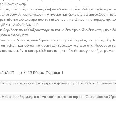
ν ανθρώπινη ζωή».
ότερες από αυτές τις εταιρείες έλαβαν «δισεκατομμύρια δολάρια κυβερνητικών
 επιλέγουν να «μονοπωλούν την πνευματική ιδιοκτησία, να εμποδίζουν τη με
ν με επιθετικό τρόπο μέτρα που θα επέτρεπαν την επέκταση της παραγωγής τω
γέλλει η Διεθνής Αμνηστία.
ι κυβερνήσεις
να «αλλάξουν πορεία»
και να διανείμουν δύο δισεκατομμύρια δό
 μεσαία εισοδήματα.
νώνησε μαζί τους προτού δημοσιοποιήσει την έκθεση, όλες οι εταιρείες πλην
τι η δίκαιη και ισόνομη κατανομή των εμβολίων, ιδιαίτερα στις χώρες με τα χ
εκ των ων ουκ άνευ, και της εξέθεσαν τις προσπάθειές τους για αυτό, χωρίς να 
2/09/2021
|
covid 19
,
Κόσμος
,
Φάρμακα
|
όκκινος συναγερμός» για έκρηξη κρουσμάτων στη Β. Ελλάδα-Στη Θεσσαλονίκ
 Η ώρα της πληρωμής του “ενοικίου” στο κρατικό ταμείο – Όσα πρέπει να ξέρου