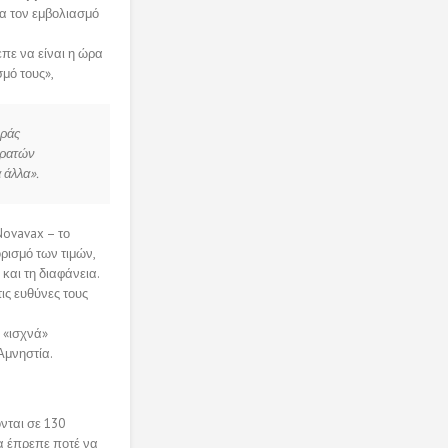
ια τον εμβολιασμό
επε να είναι η ώρα
μό τους»,
οράς
κρατών
 άλλα».
Novavax – το
ρισμό των τιμών,
και τη διαφάνεια.
ς ευθύνες τους
ε «ισχνά»
Αμνηστία.
νται σε 130
θα έπρεπε ποτέ να