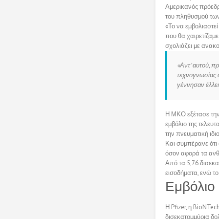
Αμερικανός πρόεδ
του πληθυσμού των
«Το να εμβολιαστεί
που θα χαιρετίζαμε
σχολιάζει με ανακ
«Αντ’ αυτού, π
τεχνογνωσίας α
γέννησαν έλλει
Η ΜΚΟ εξέτασε την 
εμβόλιο της τελευτ
την πνευματική ιδι
Και συμπέρανε ότι 
όσον αφορά τα αν
Από τα 5,76 δισεκα
εισοδήματα, ενώ το
Εμβόλιο
Η Pfizer, η BioNT
δισεκατομμύρια δολ