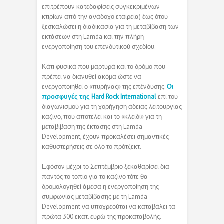
επιτρέπουν κατεδαφίσεις συγκεκριμένων
κτιρίων από την ανάδοχο εταιρεία) έως ότου
ξεσκαλώσει η διαδικασία για τη μεταβίβαση των
εκτάσεων στη Lamda και την πλήρη
ενεργοποίηση του επενδυτικού σχεδίου.
Κάτι φυσικά που μαρτυρά και το δρόμο που
πρέπει να διανυθεί ακόμα ώστε να
ενεργοποιηθεί ο «πυρήνας» της επένδυσης.
Οι
προσφυγές της Hard Rock International
επί του
διαγωνισμού για τη χορήγηση άδειας λειτουργίας
καζίνο, που αποτελεί και το «κλειδί» για τη
μεταβίβαση της έκτασης στη Lamda
Development, έχουν προκαλέσει σημαντικές
καθυστερήσεις σε όλο το πρότζεκτ.
Εφόσον μέχρι το Σεπτέμβριο ξεκαθαρίσει δια
παντός το τοπίο για το καζίνο τότε θα
δρομολογηθεί άμεσα η ενεργοποίηση της
συμφωνίας μεταβίβασης με τη Lamda
Development να υποχρεούται να καταβάλει τα
πρώτα 300 εκατ. ευρώ της προκαταβολής.