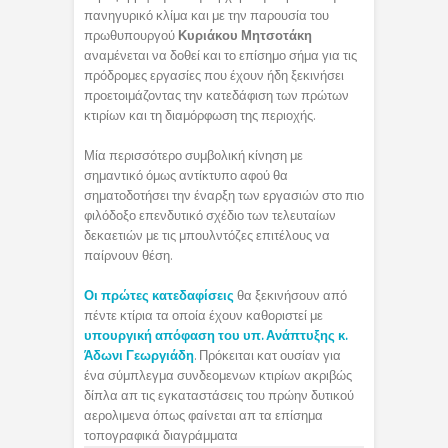
πανηγυρικό κλίμα και με την παρουσία του
πρωθυπουργού
Κυριάκου Μητσοτάκη
αναμένεται να δοθεί και το επίσημο σήμα για τις
πρόδρομες εργασίες που έχουν ήδη ξεκινήσει
προετοιμάζοντας την κατεδάφιση των πρώτων
κτιρίων και τη διαμόρφωση της περιοχής.
Μία περισσότερο συμβολική κίνηση με
σημαντικό όμως αντίκτυπο αφού θα
σηματοδοτήσει την έναρξη των εργασιών στο πιο
φιλόδοξο επενδυτικό σχέδιο των τελευταίων
δεκαετιών με τις μπουλντόζες επιτέλους να
παίρνουν θέση.
Οι πρώτες κατεδαφίσεις
θα ξεκινήσουν από
πέντε κτίρια τα οποία έχουν καθοριστεί με
υπουργική απόφαση του υπ. Ανάπτυξης κ.
Άδωνι Γεωργιάδη
. Πρόκειται κατ ουσίαν για
ένα σύμπλεγμα συνδεομενων κτιρίων ακριβώς
δίπλα απ τις εγκαταστάσεις του πρώην δυτικού
αερολιμενα όπως φαίνεται απ τα επίσημα
τοπογραφικά διαγράμματα