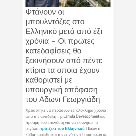
Φτάνουν οι
μπουλντόζες στο
Ελληνικό μετά από έξι
χρόνια – Οι πρώτες
κατεδαφίσεις θα
ξεκινήσουν από πέντε
κτίρια τα οποία έχουν
καθοριστεί με
υπουργική απόφαση
του Αδωνι Γεωργιάδη
Χρειάστηκε να περάσουν έξι ολόκληρα χρόνια
από την ανάδειξη της
Lamda Development
ως
προτιμητέου επενδυτή για να εκκινήσει το
μεγάλο
πρότζεκτ του Ελληνικού
. Πλέον ο
κύβος ερρίφθη και την ερχόμενη Παρασκευή σε