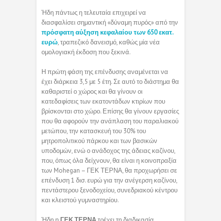
Ήδη πάντως η τελευταία επιχειρεί να
διασφαλίσει σημαντική «δύναμη πυρός» από την
πρόσφατη αύξηση κεφαλαίου των 650 εκατ.
ευρώ
, τραπεζικό δανεισμό, καθώς μία νέα
ομολογιακή έκδοση που ξεκινά.
Η πρώτη φάση της επένδυσης αναμένεται να
έχει διάρκεια 3,5 με 5 έτη. Σε αυτό το διάστημα θα
καθαριστεί ο χώρος και θα γίνουν οι
κατεδαφίσεις των εκατοντάδων κτιρίων που
βρίσκονται στο χώρο. Επίσης θα γίνουν εργασίες
που θα αφορούν την ανάπλαση του παραλιακού
μετώπου, την κατασκευή του 30% του
μητροπολιτικού πάρκου και των βασικών
υποδομών, ενώ ο ανάδοχος της άδειας καζίνου,
που, όπως όλα δείχνουν, θα είναι η κοινοπραξία
των Mohegan – ΓΕΚ ΤΕΡΝΑ, θα προχωρήσει σε
επένδυση 1 δισ. ευρώ για την ανέγερση καζίνου,
πεντάστερου ξενοδοχείου, συνεδριακού κέντρου
και κλειστού γυμναστηρίου.
Ήδη η
ΓΕΚ ΤΕΡΝΑ
τρέχει τη διαδικασία