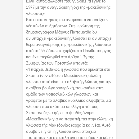
Είναι αυτός άλλωστε που γνωρίζει τι έγινε το
1977 με την αναγνώριση ή όχι της «μακεδονικής
γλώσσας».
Και οι απαντήσεις του αναμένεται να ανοίξουν
νέο κύκλο συζητήσεων. Στην ερώτηση της
δημοσιογράφου Μάρνυς Παπαματθαίου
αν υπάρχει «μακεδονική γλώσσα» κι αν υπάρχει
θέμα αναγνώρισης της «μακεδονικής γλώσσας»
από το 1977 όπως ισχυρίζεται ο Πρωθυπουργός
και έχει περιληφθεί στο άρθρο 1.3γ της
Συμφωνίας των Πρεσπών απαντά:
«Υπάρχει, βεβαίως, η γλώσσα που ομιλείται στα
Σκόπια (νυν «Βόρεια Μακεδονία»), αλλά η
γλώσσα αυτή είναι μια σλαβική γλώσσα, για την
ακρίβεια βουλγαροσερβική, που ανήκει στην
ομάδα των νοτιοσλαβικών γλωσσών και
γράφεται με το σλαβικό κυριλλικό αλφάβητο, μια
γλώσσα που σκόπιμα επελέγη από τους
Σκοπιανούς να φέρει το ψευδές όνομα
«Μακεδονική» για να παραπέμπει στην ελληνική
γλώσσα τής Μακεδονίας (αρχαία και νέα). Αυτό
συμβαίνει γιατί η γλώσσα είναι στοιχείο
ταυτότητας και όχι απλή ονομασία, άρα και κύριο