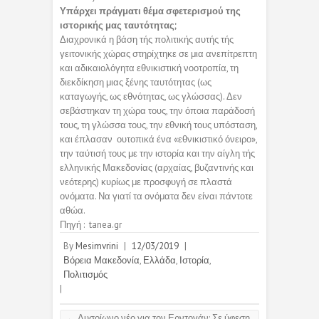
Υπάρχει πράγματι θέμα σφετερισμού της
ιστορικής μας ταυτότητας;
Διαχρονικά η βάση τής πολιτικής αυτής τής
γειτονικής χώρας στηρίχτηκε σε μια ανεπίτρεπτη
και αδικαιολόγητα εθνικιστική νοοτροπία, τη
διεκδίκηση μιας ξένης ταυτότητας (ως
καταγωγής, ως εθνότητας, ως γλώσσας). Δεν
σεβάστηκαν τη χώρα τους, την όποια παράδοσή
τους, τη γλώσσα τους, την εθνική τους υπόσταση,
και έπλασαν ουτοπικά ένα «εθνικιστικό όνειρο»,
την ταύτισή τους με την ιστορία και την αίγλη τής
ελληνικής Μακεδονίας (αρχαίας, βυζαντινής και
νεότερης) κυρίως με προσφυγή σε πλαστά
ονόματα. Να γιατί τα ονόματα δεν είναι πάντοτε
αθώα.
Πηγή : tanea.gr
By
Mesimvrini
|
12/03/2019
|
Βόρεια Μακεδονία
,
Ελλάδα
,
Ιστορία
,
Πολιτισμός
|
←
Δυσοίωνο νέο για τον Ερντογάν: Σε ύφεση