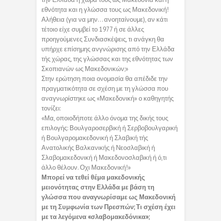
εθνότητα και η γλώσσα τους ως Μακεδονική!
Αλήθεια (για να μην… ανοηταίνουμε), αν κάτι
τέτοιο είχε συμβεί το 1977 ή σε άλλες
προηγούμενες Συνδιασκέψεις, τι ανάγκη θα
υπήρχε επίσημης ανγνώρισης από την Ελλάδα
τής χώρας, της γλώσσας και της εθνότητας των
Σκοπιανών ως Μακεδονικών;»
Στην ερώτηση ποια ονομασία θα απέδιδε την
πραγματικότητα σε σχέση με τη γλώσσα που
αναγνωρίστηκε ως «Μακεδονική» ο καθηγητής
τονίζει:
«Μα, οποιοδήποτε άλλο όνομα της δικής τους
επιλογής: Βουλγαροσερβική ή Σερβοβουλγαρική
ή Βουλγαρομακεδονική ή Σλαβική τής
Ανατολικής Βαλκανικής ή Νεοσλαβική ή
Σλαβομακεδονική ή Μακεδονοσλαβική ή ό,τι
άλλο θέλουν. Οχι Μακεδονική!»
Μπορεί να τεθεί θέμα μακεδονικής
μειονότητας στην Ελλάδα με βάση τη
γλώσσα που αναγνωρίσαμε ως Μακεδονική
με τη Συμφωνία των Πρεσπών; Τι σχέση έχει
με τα λεγόμενα «σλαβομακεδόνικα»;