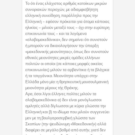
Το ότι ένας ελάχιστος αριθμός κατοίκων μικρών
συνοριακών περιοχών, με αδιαμφισβήτητη
ελληνική συνείδηση, παράλληλα προς την
Ελληνική – εφόσον πρόκειται για άτομα κάποιας
ηλικίας – μιλούν μεταξύ τους – όχι στην ευρύτερη
επικοινωνία τους – και τα λεγόμενα
«σλαβομακεδόνικα», δεν σημαίνει ότι συνιστούν
ή μπορούν να δικαιολογήσουν την ύπαρξη
«μακεδονικής μειονότητας», όπως δεν συνιστούν
εθνικές μειονότητες μικρές ομάδες ελλήνων
πολιτών οι οποίοι (σε κάποιες μορφές οικείας
επικοινωνίας) μιλούν τα αρβανίτικα ή τα βλάχικα
ή τα τσιγγάνικα. Μειονότητα υπάρχει στην
Ελλάδα μόνο μία: η θρησκευτική μουσουλμανική
μειονότητα μέρους τής Θράκης.
Αρα, όσοι λίγοι έλληνες πολίτες μιλούν τα
σλαβομακεδόνικα α) δεν είναι μονόγλωσσοι
ομιλητές αλλά δίγλωσσοι με κύρια γλώσσα την
Ελληνική και β) το ιδίωμα που μιλούν συγγενεύει
μεν με τη βουλγαροσερβική γλώσσα των
Σκοπίων (την ψευδώνυμη «Μακεδονική») αλλά
διαφέρει σε μεγάλο βαθμό από αυτήν, γιατί δεν