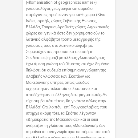
(«Romanisation of geographical names»),
γλωσσολόγοι, γεωγράφοι και αρμόδιοι
παράγοντες προέτειναν για κάθε χώρα (Κίνα,
Ινδία, Ισραήλ, χώρες Σοβιετικής Ενωσης,
Ελλάδα, Τουρκία, Αραβικές χώρες, Αφρικανικές
χώρες και γενικά όσες δεν χρησιμοποιούν το
λατινικό αλφάβητο) τρόπο μεταγραφής τής
γλώσσας τους στο λατινικό αλφάβητο.
Συμμετέχοντας προσωπικά σε αυτή τη
Συνδιάσκεψη μαζί με άλλους γλωσσολόγους
έχω άμεση γνώση τού θέματος και έχω δημόσια
δηλώσει ότι ουδεμία επίσημη αναγνώριση της
σλαβικής γλώσσας των Σκοπίων ως
Μακεδονικής υπήρξε, όπως ψευδώς
ισχυρίστηκαν τελευταία οι Σκοπιανοί και
αποδέχθηκαν οι έλληνες διαπραγματευτές. Αν
είχε συμβεί κάτι τέτοιο, θα γινόταν σάλος στην
Ελλάδα! Οτι, λοιπόν, επί Γιουγκοσλαβίας, που
υπήρχε ακόμη τότε, τα Σκόπια λέγονταν
«Δημοκρατία τής Μακεδονίας» και οι ίδιοι
ονόμαζαν τη γλώσσα τους «Μακεδονική» δεν
σημαίνει ότι αναγνωρίστηκε επισήμως τότε από
την Ελλάδα η χώρα τους ως Μακεδονία και η