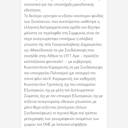
συστατικό για την υποστήριξη μακεδονικής
εθνότητας.
Το δεύτερο «χοντρό» κι εξίσου «σκόπιμο» ψεύδος
των Σκοπιανών, που ανεπίτρεπτα υιοθέτησε η
ελληνική διαπραγματευτική ομάδα και δέχτηκε
μάλιστα να περιληφθεί στη Συμφωνία, είναι ότι
τάχα αναγνωρίστηκε επισήμως η σλαβική
γλώσσα τής τότε Γιουγκοσλαβικής Δημοκρατίας
ως «Μακεδονική» σε μια Συνδιάσκεψη που
συνήλθε στην Αθήνα το 1977. Αρα – προσέξτε
καλπάζουσα φαντασία!.. – με κυβέρνηση
Κωνσταντίνου Καραμανλή, σε μια Συνδιάσκεψη
του υπουργείου Πολιτισμού (με υπουργό τον
στενό φίλο τού Κ. Καραμανλή, τον καθηγητή
Κωνσταντίνο Τρυπάνη), όχι του υπουργείου
Εξωτερικών, όχι με μέλη τού Διπλωματικού
Σώματος, όχι με τον υπουργό Εξωτερικών, όχι με
ατζέντα αναγνώρισης εθνικών γλωσσών, με
μόνο θέμα ατζέντας (συνέχειας άλλων
Συνδιασκέψεων) το τεχνικό θέμα τού τρόπου
μεταγραφής των γεωγραφικών ονομάτων των
χωρών τού ΟΗΕ με λατινικό αλφάβητο