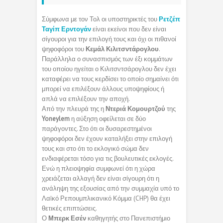
Σύμφωνα με τον Τολ οι υποστηρικτές του
Ρετζέπ
Ταγίπ Ερντογάν
είναι εκείνοι που δεν είναι
σίγουροι για την επιλογή τους και όχι οι πιθανοί
ψηφοφόροι του
Κεμάλ Κιλιτσντάρογλου
.
Παράλληλα ο συνασπισμός των έξι κομμάτων
του οποίου ηγείται ο Κιλιτσντσάρογλου δεν έχει
καταφέρει να τους κερδίσει το οποίο σημαίνει ότι
μπορεί να επιλέξουν άλλους υποψηφίους ή
απλά να επιλέξουν την αποχή.
Από την πλευρά της η
Ντεριά
Κομουρτζού
της
Yoneylem
η αύξηση οφείλεται σε δύο
παράγοντες. Στο ότι οι δυσαρεστημένοι
ψηφοφόροι δεν έχουν καταλήξει στην επιλογή
τους και στο ότι το εκλογικό σώμα δεν
ενδιαφέρεται τόσο για τις βουλευτικές εκλογές.
Ενώ η πλειοψηφία συμφωνεί ότι η χώρα
χρειάζεται αλλαγή δεν είναι σίγουρη ότι η
ανάληψη της εξουσίας από την συμμαχία υπό το
Λαϊκό Ρεπουμπλικανικό Κόμμα (CHP) θα έχει
θετικές επιπτώσεις.
Ο
Μπερκ
Εσέν
καθηγητής στο Πανεπιστήμιο