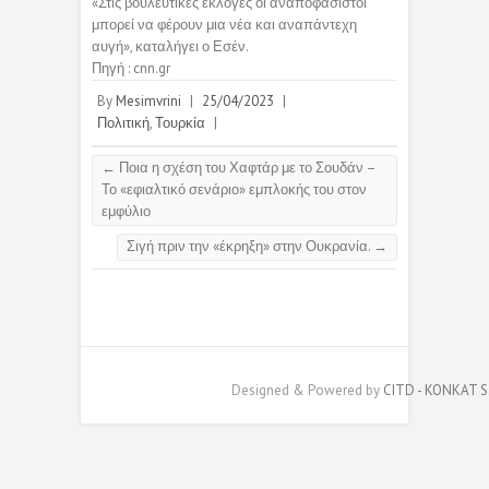
«Στις βουλευτικές εκλογές οι αναποφάσιστοι
μπορεί να φέρουν μια νέα και αναπάντεχη
αυγή», καταλήγει ο Εσέν.
Πηγή : cnn.gr
By
Mesimvrini
|
25/04/2023
|
Πολιτική
,
Τουρκία
|
←
Ποια η σχέση του Χαφτάρ με το Σουδάν –
Το «εφιαλτικό σενάριο» εμπλοκής του στον
εμφύλιο
Σιγή πριν την «έκρηξη» στην Ουκρανία.
→
Designed & Powered by
CITD - KONKAT S