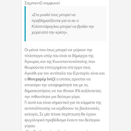
Σαμπαντζί συμφωνεί.
«Στο μυαλό τους μπορεί να
προβληματίζονται για το αν ο
Κιλιτσντάρογλου μπορεί να βγάλει την
χώρα από την κρίση».
Οι μόνοι που ίσως μπορεί να γείρουν την
πλάστιγγα υπέρ του είναι οι δήμαρχοι της
Άγκυρας και της Κωνσταντινούπολης που
θεωρούνται επιτυχημένοι στο έργο τους.
Αγκάθι για τον αντίπαλο του Ερντογάν είναι και
ο
Μουχαρέμ
Ιντζέ
ο οποίος αρνείται να
αποσύρει την υποψηφιότητά του με τις
δημοσκοπήσεις να του δίνουν 8% αυξάνοντας
την πιθανότητα για δεύτερο γύρο.
Γι αυτό και είναι σημαντικό για τα κόμματα της
αντιπολίτευσης να κερδίσουν τις βουλευτικές
εκλογές. Σε μία τέτοια περίπτωση θα έχουν
ψυχολογικό προβάδισμα έναντι του δεύτερου
γύρου.