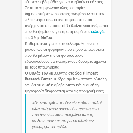
τέσσερις εβδομάδες για να στηθούν οι κάλπες.
Σε αυτό συμφωνούν όλες οι εταιρίες
δημοσκοπήσεων οι οποίες αναφέρουν ότι στην
πλειοψηφία τους οι αναποφάσιστοι που
ανέρχονται σε ποσοστό
15%
είναι νέοι άνθρωποι
που θα ψηφίσουν για πρώτη φορά στις
εκλογές
της
14ης Μαΐου
.
Καθοριστικός για το αποτέλεσμα θα είναι ο
ρόλος των ψηφοφόρων που έχουν αποφασίσει
που θα ρίξουν την ψήφο τους αλλά
εξακολουθούν να παραμένουν δυσαρεστημένοι
με τους υποψήφιους.
Ο
Ουλάς Τολ
διευθυντής στο
Social Impact
Research Center
με έδρα την Κωνσταντινούπολη
τονίζει ότι αυτή η αβεβαιότητα κάνει αυτή την
ψηφοφορία διαφορετική από τις προηγούμενες.
«Οι αναποφάσιστοι δεν είναι τόσοι πολλοί,
αλλά υπάρχουν αρκετοί δυσαρεστημένοι
που δεν είναι ικανοποιημένοι από τη
επιλογή τους και μπορεί να αλλάξουν
γνώμη»,υποστηρίζει.